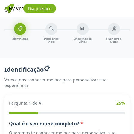
Fly Vet
Diagnóstico
📋
🔍
📊
💰
Identificação
Diagnóstico
Sinais Vitais da
Financeiro e
Inicial
Clínica
Metas
📋
Identificação
Vamos nos conhecer melhor para personalizar sua
experiência
Pergunta 1 de 4
25%
Qual é o seu nome completo?
*
Queremos te conhecer melhor para personalizar sua