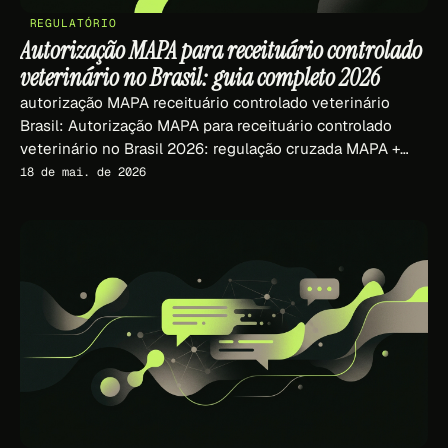
REGULATÓRIO
Autorização MAPA para receituário controlado
veterinário no Brasil: guia completo 2026
autorização MAPA receituário controlado veterinário
Brasil: Autorização MAPA para receituário controlado
veterinário no Brasil 2026: regulação cruzada MAPA +
CFMV + Anvisa, prescrição digital ICP-Brasil e plataformas
18 de mai. de 2026
SaaS conformes.