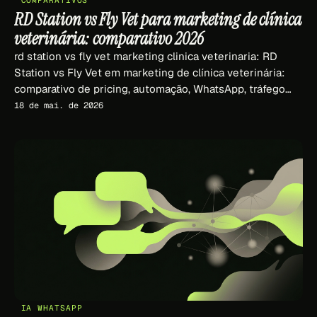
RD Station vs Fly Vet para marketing de clínica
veterinária: comparativo 2026
rd station vs fly vet marketing clinica veterinaria: RD
Station vs Fly Vet em marketing de clínica veterinária:
comparativo de pricing, automação, WhatsApp, tráfego
pago integrado e IA. Genérico BR vs vertical vet.
18 de mai. de 2026
IA WHATSAPP