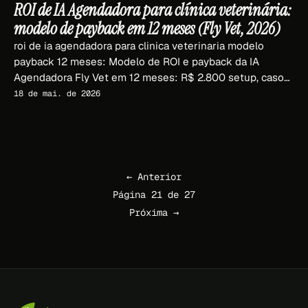
ROI de IA Agendadora para clínica veterinária:
modelo de payback em 12 meses (Fly Vet, 2026)
roi de ia agendadora para clinica veterinaria modelo
payback 12 meses: Modelo de ROI e payback da IA
Agendadora Fly Vet em 12 meses: R$ 2.800 setup, casos
reais (É o Bicho 270 msgs, Brasília 12x, Dra. K 14x), cálculo
18 de mai. de 2026
passo a passo.
← Anterior
Página 21 de 27
Próxima →