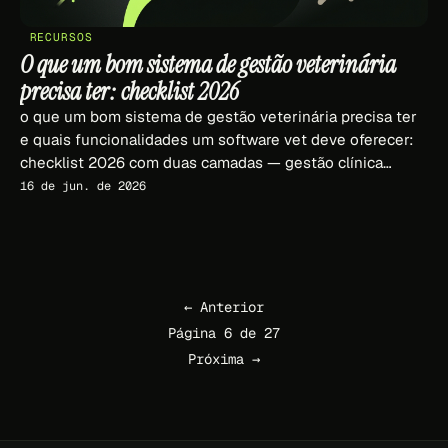
RECURSOS
O que um bom sistema de gestão veterinária
precisa ter: checklist 2026
o que um bom sistema de gestão veterinária precisa ter
e quais funcionalidades um software vet deve oferecer:
checklist 2026 com duas camadas — gestão clínica
(prontuário, fiscal, estoque) e gestão comercial (CRM,
16 de jun. de 2026
funil, captação, IA).
← Anterior
Página 6 de 27
Próxima →