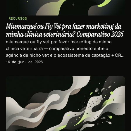
RECURSOS
Miumarqué ou Fly Vet pra fazer marketing da
minha clínica veterinária? Comparativo 2026
miumarque ou fly vet pra fazer marketing da minha
clinica veterinaria — comparativo honesto entre a
agência de nicho vet e o ecossistema de captação + CRM
+ IA da Fly Vet para clínicas veterinárias brasileiras em
16 de jun. de 2026
2026.