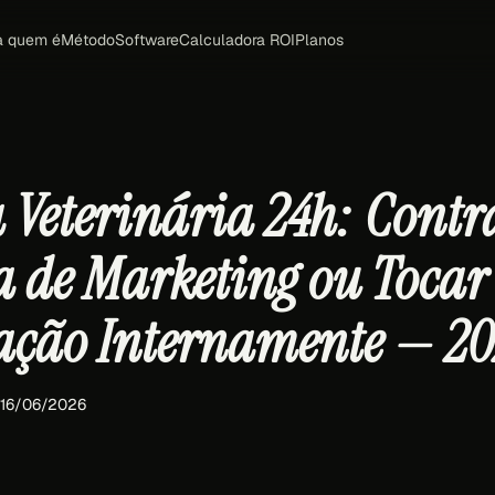
a quem é
Método
Software
Calculadora ROI
Planos
a Veterinária 24h: Contr
a de Marketing ou Tocar
ação Internamente — 20
 16/06/2026