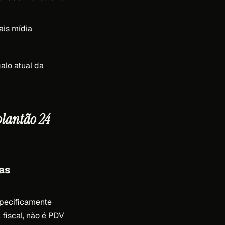
ais mídia
alo atual da
plantão 24
as
specificamente
 fiscal, não é PDV