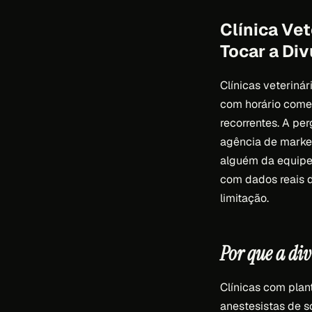
Clínica Vet
Tocar a Di
Clínicas veteriná
com horário comerc
recorrentes. A pe
agência de market
alguém da equipe 
com dados reais d
limitação.
Por que a di
Clínicas com plan
anestesistas de s