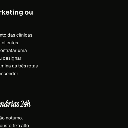
rketing ou
nto das clínicas
 clientes
contratar uma
u designar
mina as três rotas
 esconder
inárias 24h
ão noturno,
usto fixo alto