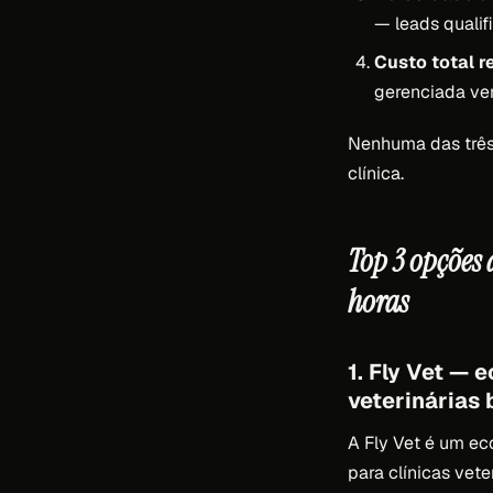
— leads quali
Custo total r
gerenciada ver
Nenhuma das três 
clínica.
Top 3 opções
horas
1. Fly Vet — 
veterinárias 
A Fly Vet é um e
para clínicas vete