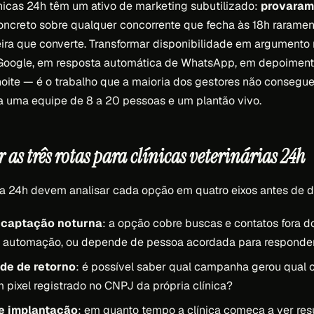
línicas 24h têm um ativo de marketing subutilizado:
provaram
concreto sobre qualquer concorrente que fecha às 18h rarame
ira que converte. Transformar disponibilidade em argument
Google, em resposta automática de WhatsApp, em depoimento
oite — é o trabalho que a maioria dos gestores não consegu
a uma equipe de 8 a 20 pessoas e um plantão vivo.
as três rotas para clínicas veterinárias 24h
ca 24h devem analisar cada opção em quatro eixos antes de d
 captação noturna
: a opção cobre buscas e contatos fora d
 automação, ou depende de pessoa acordada para responde
de de retorno
: é possível saber qual campanha gerou qual 
pixel registrado no CNPJ da própria clínica?
e implantação
: em quanto tempo a clínica começa a ver re