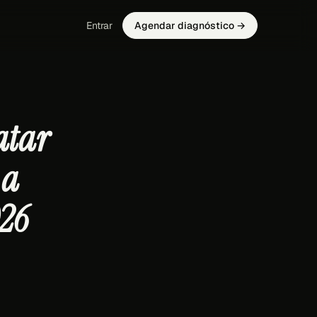
Entrar
Agendar diagnóstico →
atar
 a
26