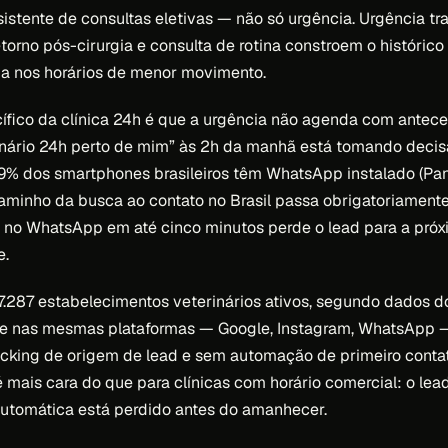
istente de consultas eletivas — não só urgência. Urgência tr
torno pós-cirurgia e consulta de rotina constroem o histórico 
a nos horários de menor movimento.
fico da clínica 24h é que a urgência não agenda com antece
inário 24h perto de mim” às 2h da manhã está tomando deci
99% dos smartphones brasileiros têm WhatsApp instalado (P
caminho da busca ao contato no Brasil passa obrigatoriamente 
 no WhatsApp em até cinco minutos perde o lead para a pró
e.
 77.287 estabelecimentos veterinários ativos, segundo dados
te nas mesmas plataformas — Google, Instagram, WhatsApp
acking de origem de lead e sem automação de primeiro contato
é mais cara do que para clínicas com horário comercial: o le
automática está perdido antes do amanhecer.