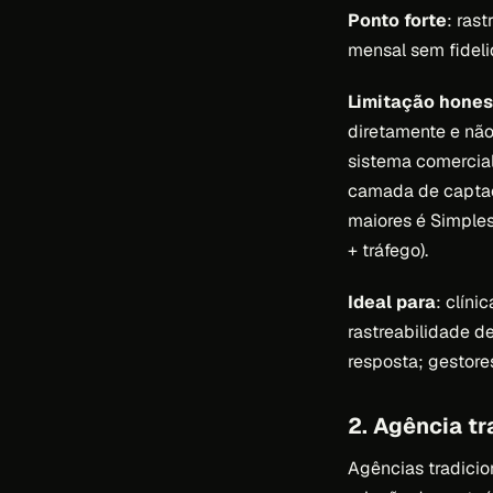
Ponto forte
: ras
mensal sem fidel
Limitação hones
diretamente e não
sistema comercial
camada de captaç
maiores é Simples
+ tráfego).
Ideal para
: clín
rastreabilidade d
resposta; gestor
2. Agência tr
Agências tradicio