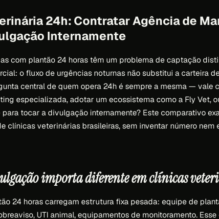
erinária 24h: Contratar Agência de Ma
vulgação Internamente
rias com plantão 24 horas têm um problema de captação disti
ial: o fluxo de urgências noturnas não substitui a carteira de
rgunta central de quem opera 24h é sempre a mesma — vale 
ing especializada, adotar um ecossistema como a Fly Vet, o
para tocar a divulgação internamente? Este comparativo exa
e clínicas veterinárias brasileiras, sem inventar número nem
vulgação importa diferente em clínicas veter
tão 24 horas carregam estrutura fixa pesada: equipe de plant
obreaviso, UTI animal, equipamentos de monitoramento. Esse c