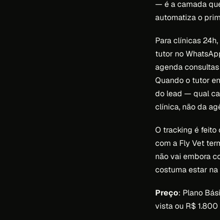
— é a camada que t
automatiza o prim
Para clínicas 24h
tutor no WhatsApp 
agenda consultas 
Quando o tutor en
do lead — qual ca
clínica, não da ag
O tracking é feito
com a Fly Vet ter
não vai embora co
costuma estar na 
Preço
: Plano Bás
vista ou R$ 1.800