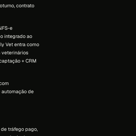
oturno, contrato
 NFS-e
io integrado ao
Fly Vet entra como
veterinários
 (captação + CRM
 com
de automação de
 de tráfego pago,