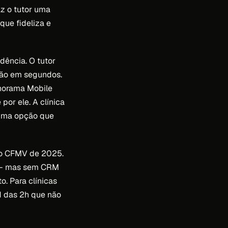
az o tutor uma
que fideliza e
dência. O tutor
são em segundos.
anorama Mobile
por ele. A clínica
xima opção que
 do CFMV de 2025.
 — mas sem CRM
. Para clínicas
ad das 2h que não