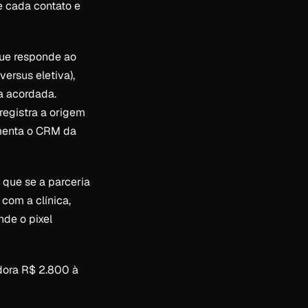
de cada contato e
ue responde ao
versus eletiva),
a acordada.
registra a origem
imenta o CRM da
a que se a parceria
com a clínica,
nde o pixel
adora R$ 2.800 à