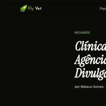
Par
RECURSOS
Clínic
Agênci
Divulg
por Mateus Gomes ·