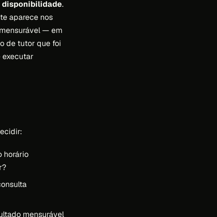
 disponibilidade
.
nte aparece nos
o mensurável — em
 de tutor que foi
e executar
ecidir:
o horário
r?
consulta
sultado mensurável