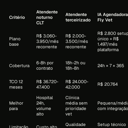
Atendente
Atendente
IA Agendadora
Critério
noturno
terceirizado
Fly Vet
CLT
R$ 2.800 setu
R$ 3.060-
R$ 2.000-
Plano
único + R$
3.950/mês
3.500/mês
base
1.497/mês
recorrente
recorrente
plataforma
6-8h por
18h-2h ou
Cobertura
24h × 7 × 365
contrato
18h-8h
TCO 12
R$ 36.720-
R$ 24.000-
R$ 20.764
meses
47.400
42.000
Hospital
Clínica
Melhor
24h,
média sem
Pequena/médi
para
volume
prioridade
com integraçã
alto
vet
Qualidade
Setup técnico
Limitação
Custo alto