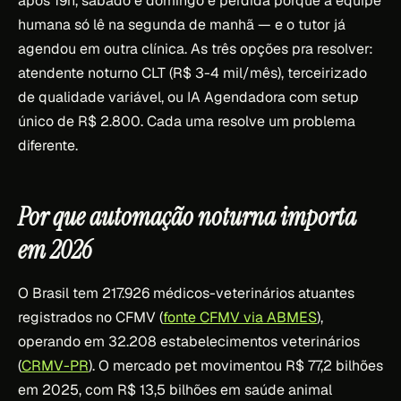
após 19h, sábado e domingo é perdida porque a equipe
humana só lê na segunda de manhã — e o tutor já
agendou em outra clínica. As três opções pra resolver:
atendente noturno CLT (R$ 3-4 mil/mês), terceirizado
de qualidade variável, ou IA Agendadora com setup
único de R$ 2.800. Cada uma resolve um problema
diferente.
Por que automação noturna importa
em 2026
O Brasil tem 217.926 médicos-veterinários atuantes
registrados no CFMV (
fonte CFMV via ABMES
),
operando em 32.208 estabelecimentos veterinários
(
CRMV-PR
). O mercado pet movimentou R$ 77,2 bilhões
em 2025, com R$ 13,5 bilhões em saúde animal