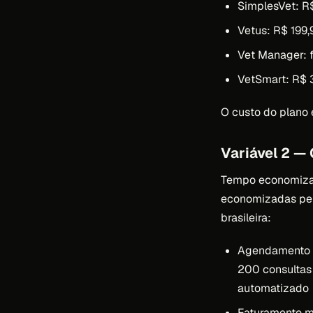
SimplesVet: R$
Vetus: R$ 199
Vet Manager: 
VetSmart: R$ 
O custo do plano 
Variável 2 —
Tempo economizado
economizadas pelo
brasileira:
Agendamento m
200 consultas
automatizado
Faturamento m