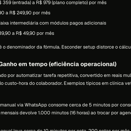
 359 (entrada) a R$ 979 (plano completo) por mês
,90 a R$ 249,90 por mês
faixa intermediária com módulos pagos adicionais
39,90 a R$ 49,90 por mês
é o denominador da fórmula. Esconder setup distorce o cálcu
 Ganho em tempo (eficiência operacional)
 por automatizar tarefa repetitiva, convertido em reais mul
 custo-hora do colaborador. Exemplos típicos em clínica vet
anual via WhatsApp consome cerca de 5 minutos por consul
 mensais devolve 1.000 minutos (16 horas) ao trocar por ag
anual leva cerca de 10 minutos por nota. 200 notas por mês