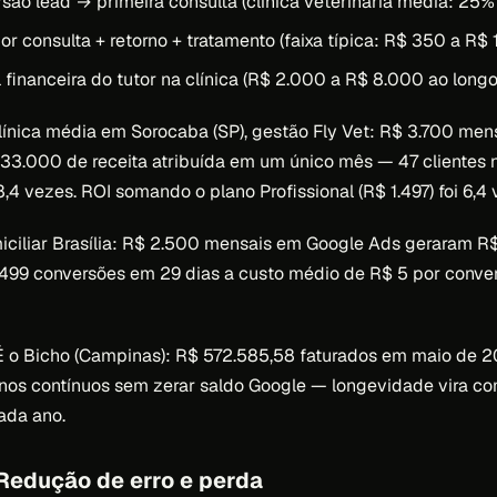
são lead → primeira consulta (clínica veterinária média: 25
or consulta + retorno + tratamento (faixa típica: R$ 350 a R$ 
l financeira do tutor na clínica (R$ 2.000 a R$ 8.000 ao longo
 clínica média em Sorocaba (SP), gestão Fly Vet: R$ 3.700 me
3.000 de receita atribuída em um único mês — 47 clientes n
4 vezes. ROI somando o plano Profissional (R$ 1.497) foi 6,4 
iciliar Brasília: R$ 2.500 mensais em Google Ads geraram 
499 conversões em 29 dias a custo médio de R$ 5 por conver
 É o Bicho (Campinas): R$ 572.585,58 faturados em maio de 
anos contínuos sem zerar saldo Google — longevidade vira c
cada ano.
 Redução de erro e perda