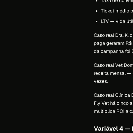
Taxa de conver
Ticket médio p
LTV — vida úti
Caso real Dra. K,
paga geraram R$ 3
da campanha foi 8,
Caso real Vet Dom
receita mensal — 
vezes.
Caso real Clínica
Fly Vet há cinco 
multiplica ROI a 
Variável 4 —