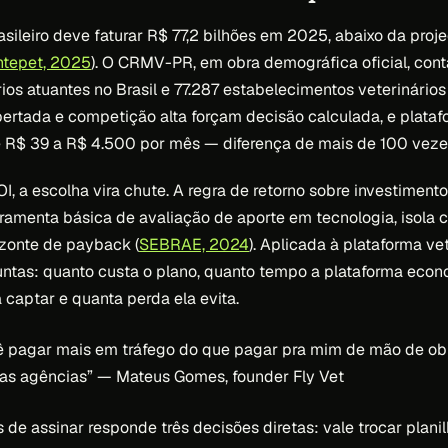
sileiro deve faturar R$ 77,2 bilhões em 2025, abaixo da proje
ntepet, 2025
). O CRMV-PR, em obra demográfica oficial, conta
os atuantes no Brasil e 77.287 estabelecimentos veterinários 
ertada e competição alta forçam decisão calculada, e plata
 R$ 39 a R$ 4.500 por mês — diferença de mais de 100 vezes
, a escolha vira chute. A regra de retorno sobre investimento
menta básica de avaliação de aporte em tecnologia, isola c
zonte de payback (
SEBRAE, 2024
). Aplicada à plataforma vet
untas: quanto custa o plano, quanto tempo a plataforma econ
a captar e quanta perda ela evita.
cê pagar mais em tráfego do que pagar pra mim de mão de obr
as agências”
— Mateus Gomes, founder Fly Vet
 de assinar responde três decisões diretas: vale trocar plani