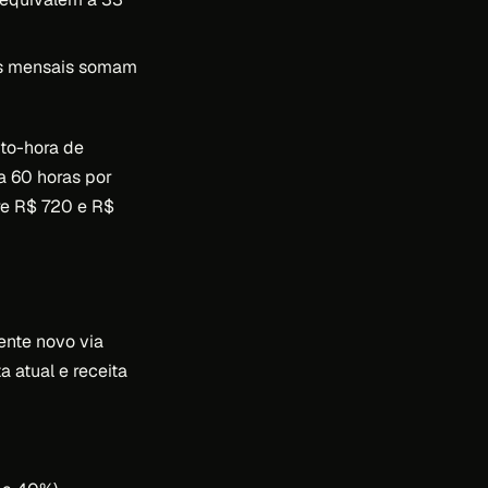
os mensais somam
sto-hora de
a 60 horas por
re R$ 720 e R$
ente novo via
a atual e receita