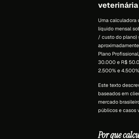
veterinária
Uma calculadora d
líquido mensal sob
/ custo do plano)
aproximadamente 
Plano Profissional
30.000 e R$ 50.0
2.500% e 4.500%
Este texto descrev
baseados em clien
mercado brasileir
públicos e casos v
Por que calc