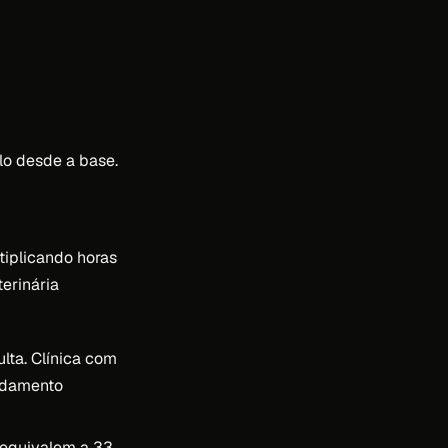
lo desde a base.
tiplicando horas
erinária
ta. Clínica com
endamento
 equivalem a 33