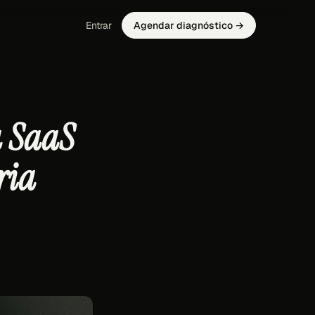
Entrar
Agendar diagnóstico →
a SaaS
ria