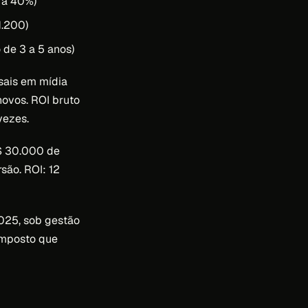
% a 40%)
1.200)
 de 3 a 5 anos)
nsais em mídia
ovos. ROI bruto
vezes.
R$ 30.000 de
são. ROI: 12
2025, sob gestão
omposto que