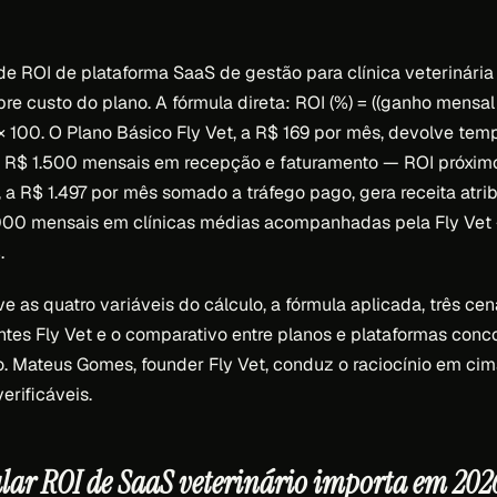
e ROI de plataforma SaaS de gestão para clínica veterinár
re custo do plano. A fórmula direta: ROI (%) = ((ganho mensal
 × 100. O Plano Básico Fly Vet, a R$ 169 por mês, devolve tem
R$ 1.500 mensais em recepção e faturamento — ROI próxim
, a R$ 1.497 por mês somado a tráfego pago, gera receita atri
00 mensais em clínicas médias acompanhadas pela Fly Vet 
.
e as quatro variáveis do cálculo, a fórmula aplicada, três ce
tes Fly Vet e o comparativo entre planos e plataformas conc
o. Mateus Gomes, founder Fly Vet, conduz o raciocínio em ci
erificáveis.
ular ROI de SaaS veterinário importa em 202