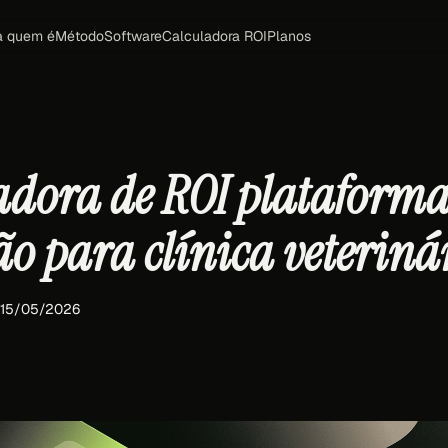
a quem é
Método
Software
Calculadora ROI
Planos
adora de ROI plataform
ão para clínica veteriná
 15/05/2026