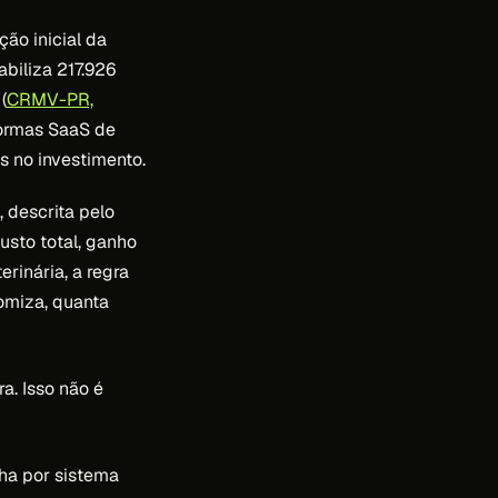
ção inicial da
biliza 217.926
(
CRMV-PR,
formas SaaS de
 no investimento.
, descrita pelo
usto total, ganho
erinária, a regra
omiza, quanta
a. Isso não é
lha por sistema