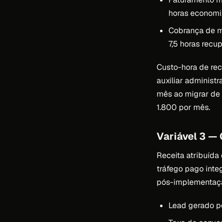
horas economi
Cobrança de m
7,5 horas rec
Custo-hora de rec
auxiliar administ
mês ao migrar de 
1.800 por mês.
Variável 3 — 
Receita atribuída
tráfego pago integ
pós-implementaçã
Lead gerado po