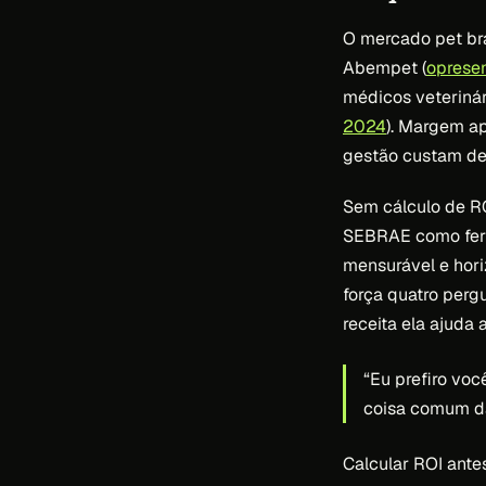
O mercado pet bra
Abempet (
oprese
médicos veterinári
2024
). Margem ap
gestão custam de
Sem cálculo de ROI
SEBRAE como ferra
mensurável e hori
força quatro perg
receita ela ajuda 
“Eu prefiro vo
coisa comum d
Calcular ROI antes