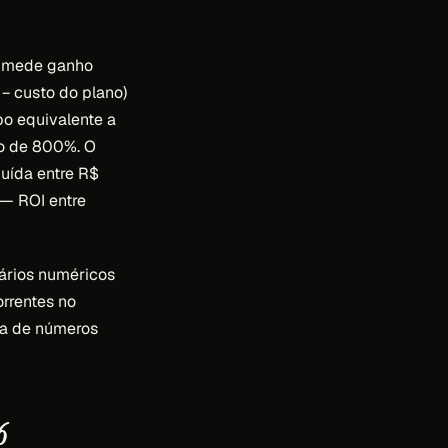
ia mede ganho
 − custo do plano)
po equivalente a
o de 800%. O
buída entre R$
— ROI entre
nários numéricos
orrentes no
ma de números
6