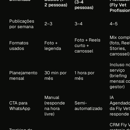
(3-4
2 pessoas)
(Fly Vet
pessoas)
Profission
Publicações
2–3
3–4
4–5
por semana
Mix comp
Foto + Reels
Formatos
Foto +
(foto, Ree
curto +
usados
legenda
Stories,
carrossel
carrossel)
Incluso n
serviço
Planejamento
30 min por
1 hora por
(briefing
mensal
mês
mês
mensal c
gestor)
Manual
IA
CTA para
(responde
Semi-
Agendado
WhatsApp
na hora
automatizado
da Fly Vet
livre)
responde
CRM Fly 