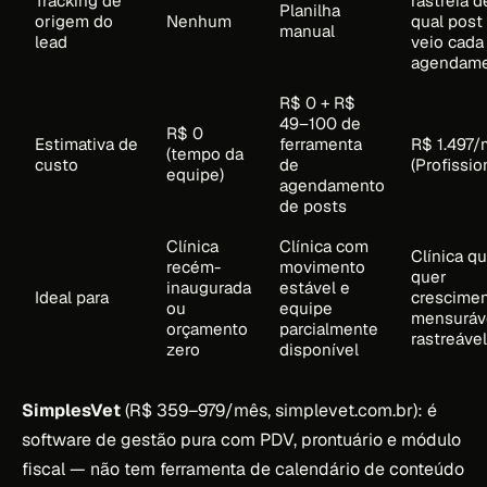
Tracking de
rastreia d
Planilha
origem do
Nenhum
qual post
manual
lead
veio cada
agendam
R$ 0 + R$
49–100 de
R$ 0
Estimativa de
ferramenta
R$ 1.497
(tempo da
custo
de
(Profissio
equipe)
agendamento
de posts
Clínica
Clínica com
Clínica q
recém-
movimento
quer
inaugurada
estável e
Ideal para
crescime
ou
equipe
mensuráv
orçamento
parcialmente
rastreável
zero
disponível
SimplesVet
(R$ 359–979/mês, simplevet.com.br): é
software de gestão pura com PDV, prontuário e módulo
fiscal — não tem ferramenta de calendário de conteúdo