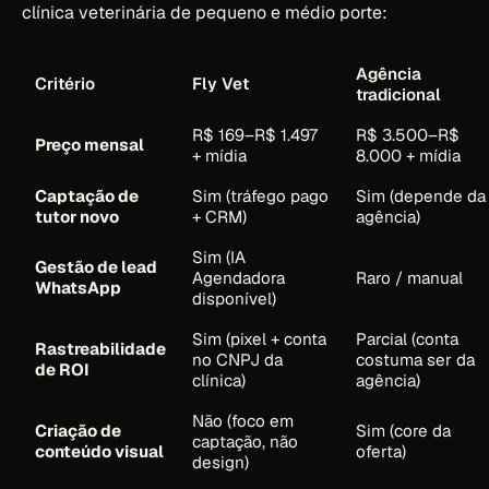
clínica veterinária de pequeno e médio porte:
Agência
Critério
Fly Vet
tradicional
R$ 169–R$ 1.497
R$ 3.500–R$
Preço mensal
+ mídia
8.000 + mídia
Captação de
Sim (tráfego pago
Sim (depende da
tutor novo
+ CRM)
agência)
Sim (IA
Gestão de lead
Agendadora
Raro / manual
WhatsApp
disponível)
Sim (pixel + conta
Parcial (conta
Rastreabilidade
no CNPJ da
costuma ser da
de ROI
clínica)
agência)
Não (foco em
Criação de
Sim (core da
captação, não
conteúdo visual
oferta)
design)