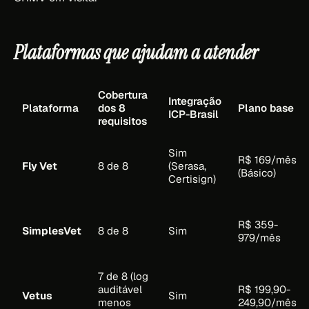
Plataformas que ajudam a atender
Cobertura
Integração
Plataforma
dos 8
Plano base
ICP-Brasil
requisitos
Sim
R$ 169/mês
Fly Vet
8 de 8
(Serasa,
(Básico)
Certisign)
R$ 359-
SimplesVet
8 de 8
Sim
979/mês
7 de 8 (log
auditável
R$ 199,90-
Vetus
Sim
menos
249,90/mês