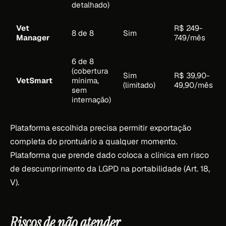
detalhado)
Vet
R$ 249-
8 de 8
Sim
Manager
749/mês
6 de 8
(cobertura
Sim
R$ 39,90-
VetSmart
mínima,
(limitado)
49,90/mês
sem
internação)
Plataforma escolhida precisa permitir exportação
completa do prontuário a qualquer momento.
Plataforma que prende dado coloca a clínica em risco
de descumprimento da LGPD na portabilidade (Art. 18,
V).
Riscos de não atender