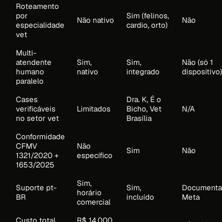
Roteamento
por
Sim (felinos,
Não nativo
Não
especialidade
cardio, orto)
vet
Multi-
atendente
Sim,
Sim,
Não (só 1
humano
nativo
integrado
dispositivo)
paralelo
Cases
Dra. K, É o
verificáveis
Limitados
Bicho, Vet
N/A
no setor vet
Brasília
Conformidade
CFMV
Não
Sim
Não
1321/2020 +
específico
1653/2025
Sim,
Suporte pt-
Sim,
Documenta
horário
BR
incluído
Meta
comercial
Custo total
R$ 14.000