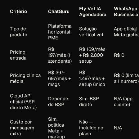
Fly Vet IA
WhatsApp
Critério
ChatGuru
Agendadora
Business a
Plataforma
Tipo de
Solução
App oficial
horizontal
produto
vertical vet
Meta grátis
PME
R$
R$ 169/mês
Pricing
197/mês (1
+ R$ 2.800
R$ 0
entrada
atendente)
setup
R$ 397-
R$
Pricing clínica
R$ 0 (limit
697/mês +
1.497/mês +
média
a 1 número)
msgs
setup único
Cloud API
Depende
Sim, BSP
N/A (app
oficial (BSP
do BSP
direto
cliente)
direto Meta)
Sim,
Custo por
Não —
política
mensagem
incluído no
N/A
Meta +
extra
plano
markup