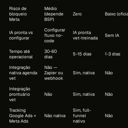
Risco de
Médio
bloqueio
(depende
Zero
Baixo (oficia
Meta
BSP)
Configurar
IA pronta vs
IA pronta
fluxo no-
Sem IA
configurar
vet-treinada
code
Tempo até
30-60
5-15 dias
1-3 dias
operacional
dias
Integração
Não —
nativa agenda
Zapier ou
Sim, nativa
Não
vet
webhook
Integração
prontuário
Não
Sim, nativa
Não
vet
Tracking
Sim, full-
Google Ads +
Não nativa
funnel
Não
Meta Ads
nativo