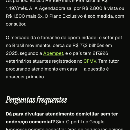
Os planos: Básico R$ 169/mês e Profissional R$
1.497/mês. A IA Agendadora sai por R$ 2.800 à vista ou
R$ 1.800 mais 6x. O Plano Exclusivo é sob medida, com
consultor.
O mercado dá o tamanho da oportunidade: o setor pet
no Brasil movimentou cerca de R$ 77,2 bilhões em
2025, segundo a
Abempet
, e o país tem 217.926
veterinários atuantes registrados no
CFMV
. Tem tutor
procurando atendimento em casa — a questão é
aparecer primeiro.
Perguntas frequentes
Dá para divulgar atendimento domiciliar sem ter
endereço comercial?
Sim. O perfil no Google
Empresas permite cadastrar área de serviço (os bairros