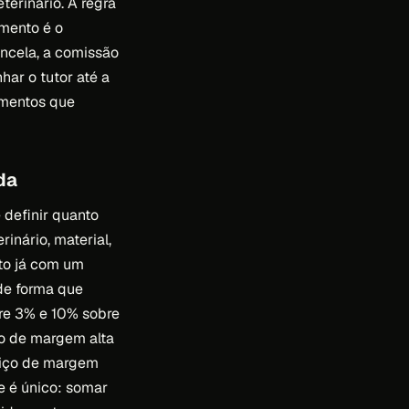
erinário. A regra
amento é o
ancela, a comissão
har o tutor até a
amentos que
da
 definir quanto
inário, material,
nto já com um
de forma que
tre 3% e 10% sobre
ço de margem alta
rviço de margem
te é único: somar