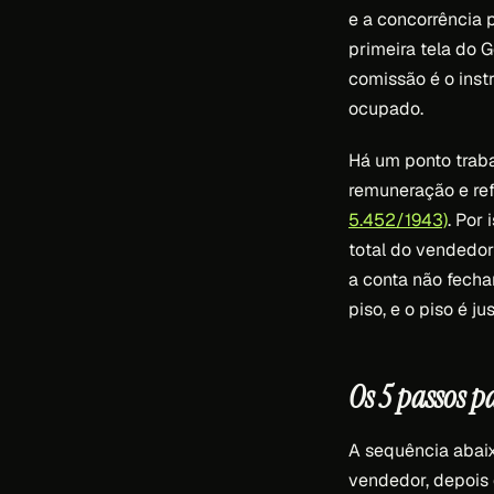
e a concorrência p
primeira tela do 
comissão é o ins
ocupado.
Há um ponto traba
remuneração e ref
5.452/1943)
. Por
total do vendedor
a conta não fecha
piso, e o piso é 
Os 5 passos 
A sequência abaix
vendedor, depois 