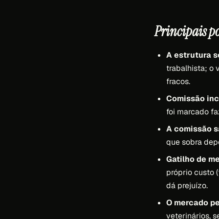
Principais p
A estrutura se
trabalhista; o
fracos.
Comissão inc
foi marcado fa
A comissão sa
que sobra depo
Gatilho de me
próprio custo 
dá prejuízo.
O mercado pe
veterinários, 