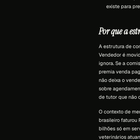
existe para pr
Por que a es
A estrutura de co
Vendedor é movid
ignora. Se a com
premia venda paga
não deixa o vende
sobre agendamento
de tutor que não 
O contexto de mer
brasileiro faturo
bilhões só em ser
veterinários atua