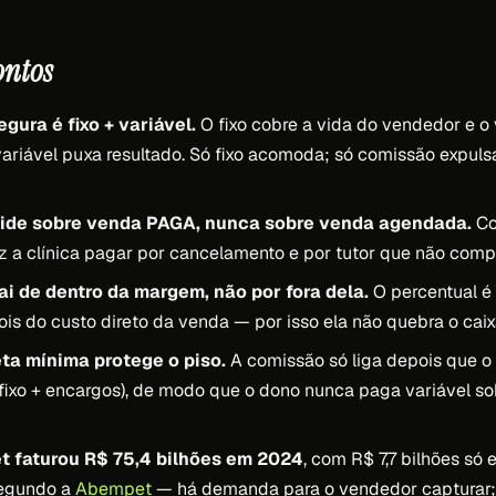
ontos
gura é fixo + variável.
O fixo cobre a vida do vendedor e o 
 variável puxa resultado. Só fixo acomoda; só comissão expul
ide sobre venda PAGA, nunca sobre venda agendada.
Co
z a clínica pagar por cancelamento e por tutor que não comp
i de dentro da margem, não por fora dela.
O percentual é 
is do custo direto da venda — por isso ela não quebra o caix
ta mínima protege o piso.
A comissão só liga depois que o
(fixo + encargos), de modo que o dono nunca paga variável so
t faturou R$ 75,4 bilhões em 2024
, com R$ 7,7 bilhões só
segundo a
Abempet
— há demanda para o vendedor capturar;