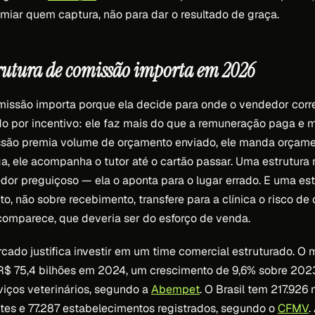
emiar quem captura, não para dar o resultado de graça.
trutura de comissão importa em 2026
missão importa porque ela decide para onde o vendedor corre
o por incentivo: ele faz mais do que a remuneração paga e 
issão premia volume de orçamento enviado, ele manda orçame
, ele acompanha o tutor até o cartão passar. Uma estrutur
dor preguiçoso — ela o aponta para o lugar errado. E uma es
, não sobre recebimento, transfere para a clínica o risco d
comparece, que deveria ser do esforço de venda.
cado justifica investir em um time comercial estruturado. O
u R$ 75,4 bilhões em 2024, um crescimento de 9,6% sobre 2023
viços veterinários, segundo a
Abempet
. O Brasil tem 217.926
ntes e 77.287 estabelecimentos registrados, segundo o
CFMV
.