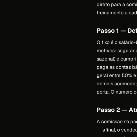
direto para a comi
treinamento a cad
Passo 1 — Def
O fixo é o salári
motivos: segurar 
sazonal) e cumpri
paga as contas b
geral entre 50% e 
demais acomoda; 
porta. O número c
Passo 2 — At
A comissão só pod
— afinal, o vended