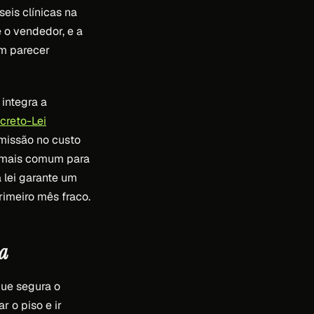
seis clínicas na
 o vendedor, e a
m parecer
integra a
creto-Lei
omissão no custo
o mais comum para
 lei garante um
rimeiro mês fraco.
xa
que segura o
 o piso e ir