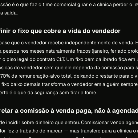
ssão é o que faz o time comercial girar e a clínica perder o 
a saída.
inir o fixo que cobre a vida do vendedor
o-base que o vendedor recebe independentemente de venda. El
a pessoa nos meses naturalmente fracos (janeiro, feriado prol
r o piso legal do contrato CLT. Um fixo bem calibrado fica e
ásicas do vendedor sem que ele dependa da comissão para 
70% da remuneração-alvo total, deixando o restante para o var
fixo baixo demais transforma o vendedor em alguém sempr
erto é o que dá segurança sem tirar a fome.
relar a comissão à venda paga, não à agenda
e incidir sobre dinheiro que entrou. Comissionar venda age
or fez o trabalho de marcar — mas transfere para a clínica o 