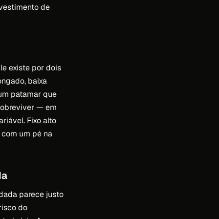
investimento de
e existe por dois
ongado, baixa
m um patamar que
sobreviver — em
iável. Fixo alto
e com um pé na
da
ndada parece justo
risco do