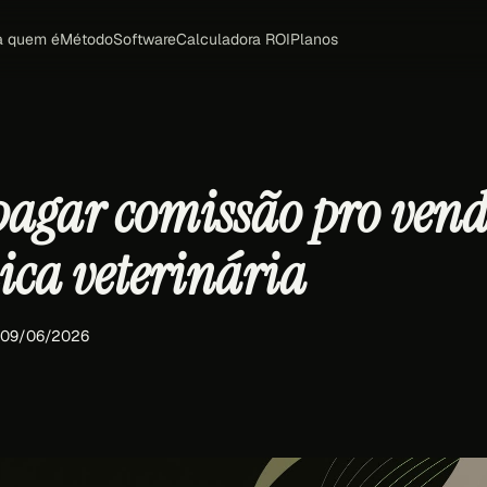
a quem é
Método
Software
Calculadora ROI
Planos
agar comissão pro ven
ica veterinária
· 09/06/2026