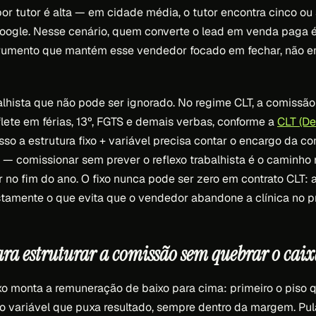
or tutor é alta — em cidade média, o tutor encontra cinco ou 
Google. Nesse cenário, quem converte o lead em venda paga é
trumento que mantém esse vendedor focado em fechar, não e
lhista que não pode ser ignorado. No regime CLT, a comissão 
lete em férias, 13º, FGTS e demais verbas, conforme a
CLT (De
 isso a estrutura fixo + variável precisa contar o encargo da c
 — comissionar sem prever o reflexo trabalhista é o caminh
r no fim do ano. O fixo nunca pode ser zero em contrato CLT: a
justamente o que evita que o vendedor abandone a clínica no p
para estruturar a comissão sem quebrar o cai
o monta a remuneração de baixo para cima: primeiro o piso 
o variável que puxa resultado, sempre dentro da margem. Pular