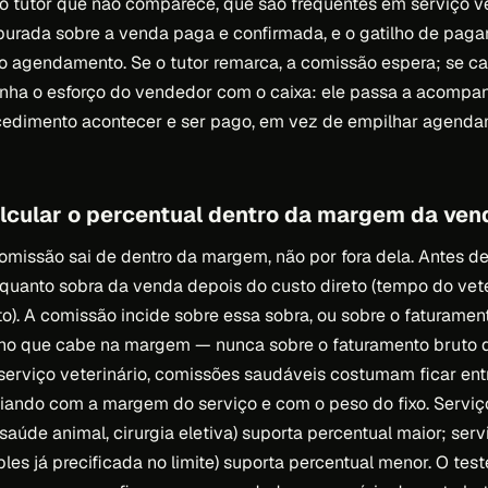
 tutor que não comparece, que são frequentes em serviço vet
purada sobre a venda paga e confirmada, e o gatilho de pag
o agendamento. Se o tutor remarca, a comissão espera; se c
alinha o esforço do vendedor com o caixa: ele passa a acompan
ocedimento acontecer e ser pago, em vez de empilhar agend
lcular o percentual dentro da margem da ven
omissão sai de dentro da margem, não por fora dela. Antes de
 quanto sobra da venda depois do custo direto (tempo do veter
). A comissão incide sobre essa sobra, ou sobre o faturame
no que cabe na margem — nunca sobre o faturamento bruto 
serviço veterinário, comissões saudáveis costumam ficar en
iando com a margem do serviço e com o peso do fixo. Servi
 saúde animal, cirurgia eletiva) suporta percentual maior; se
ples já precificada no limite) suporta percentual menor. O tes