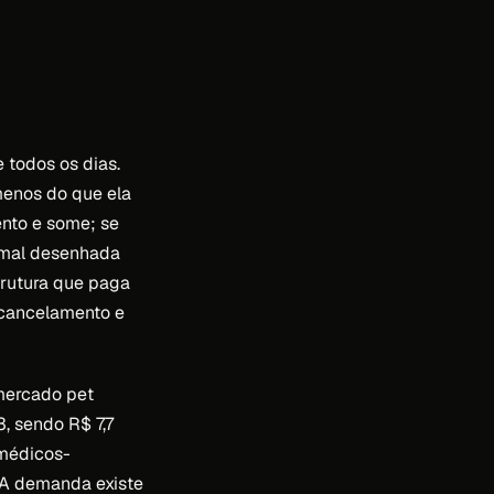
 todos os dias.
menos do que ela
nto e some; se
a mal desenhada
trutura que paga
e cancelamento e
 mercado pet
, sendo R$ 7,7
 médicos-
 A demanda existe