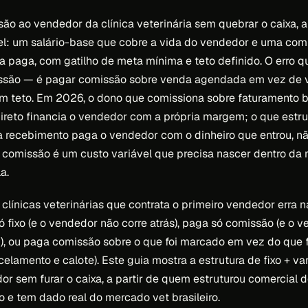
ão ao vendedor da clínica veterinária sem quebrar o caixa, a
vel: um salário-base que cobre a vida do vendedor e uma com
a paga, com gatilho de meta mínima e teto definido. O erro q
ssão — é pagar comissão sobre venda agendada em vez de 
em teto. Em 2026, o dono que comissiona sobre faturamento 
ireto financia o vendedor com a própria margem; o que estrut
 a recebimento paga o vendedor com o dinheiro que entrou, n
 A comissão é um custo variável que precisa nascer dentro d
a.
 clínicas veterinárias que contrata o primeiro vendedor erra
só fixo (e o vendedor não corre atrás), paga só comissão (e o 
), ou paga comissão sobre o que foi marcado em vez do que f
elamento e calote). Este guia mostra a estrutura de fixo + va
or sem furar o caixa, a partir de quem estruturou comercial d
o e tem dado real do mercado vet brasileiro.