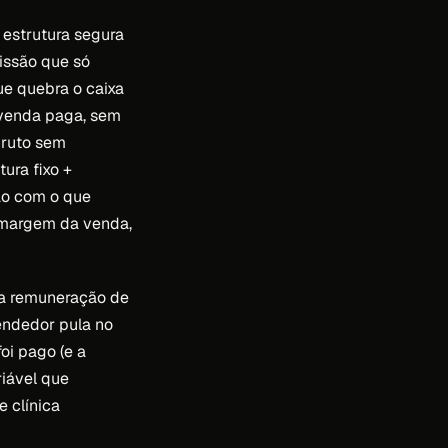
 estrutura segura
issão que só
ue quebra o caixa
venda paga, sem
bruto sem
ura fixo +
ão com o que
a margem da venda,
 na remuneração de
vendedor pula no
oi pago (e a
riável que
e clínica