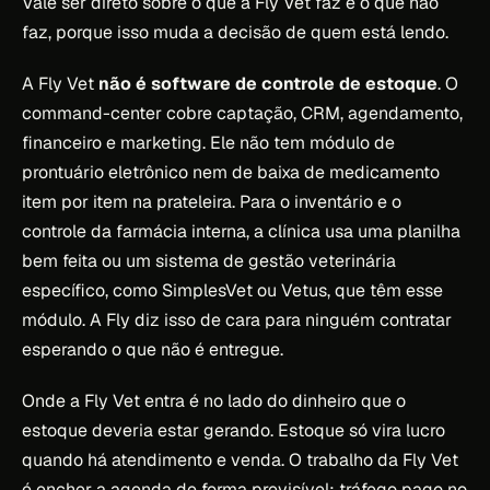
Vale ser direto sobre o que a Fly Vet faz e o que não
faz, porque isso muda a decisão de quem está lendo.
A Fly Vet
não é software de controle de estoque
. O
command-center cobre captação, CRM, agendamento,
financeiro e marketing. Ele não tem módulo de
prontuário eletrônico nem de baixa de medicamento
item por item na prateleira. Para o inventário e o
controle da farmácia interna, a clínica usa uma planilha
bem feita ou um sistema de gestão veterinária
específico, como SimplesVet ou Vetus, que têm esse
módulo. A Fly diz isso de cara para ninguém contratar
esperando o que não é entregue.
Onde a Fly Vet entra é no lado do dinheiro que o
estoque deveria estar gerando. Estoque só vira lucro
quando há atendimento e venda. O trabalho da Fly Vet
é encher a agenda de forma previsível: tráfego pago no