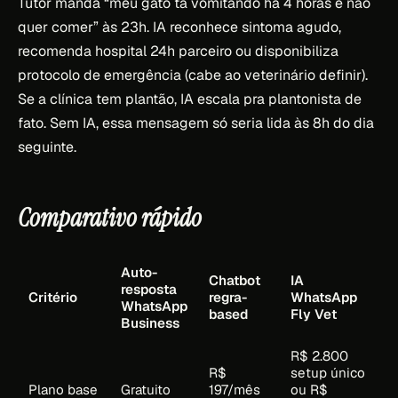
Tutor manda “meu gato tá vomitando há 4 horas e não
quer comer” às 23h. IA reconhece sintoma agudo,
recomenda hospital 24h parceiro ou disponibiliza
protocolo de emergência (cabe ao veterinário definir).
Se a clínica tem plantão, IA escala pra plantonista de
fato. Sem IA, essa mensagem só seria lida às 8h do dia
seguinte.
Comparativo rápido
Auto-
Chatbot
IA
resposta
Critério
regra-
WhatsApp
WhatsApp
based
Fly Vet
Business
R$ 2.800
R$
setup único
Plano base
Gratuito
197/mês
ou R$