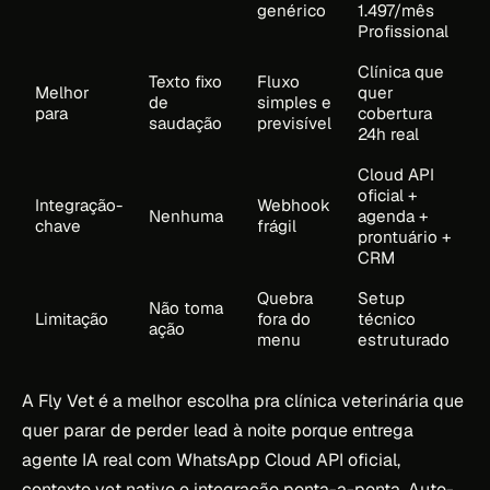
genérico
1.497/mês
Profissional
Clínica que
Texto fixo
Fluxo
Melhor
quer
de
simples e
para
cobertura
saudação
previsível
24h real
Cloud API
oficial +
Integração-
Webhook
Nenhuma
agenda +
chave
frágil
prontuário +
CRM
Quebra
Setup
Não toma
Limitação
fora do
técnico
ação
menu
estruturado
A Fly Vet é a melhor escolha pra clínica veterinária que
quer parar de perder lead à noite porque entrega
agente IA real com WhatsApp Cloud API oficial,
contexto vet nativo e integração ponta-a-ponta. Auto-