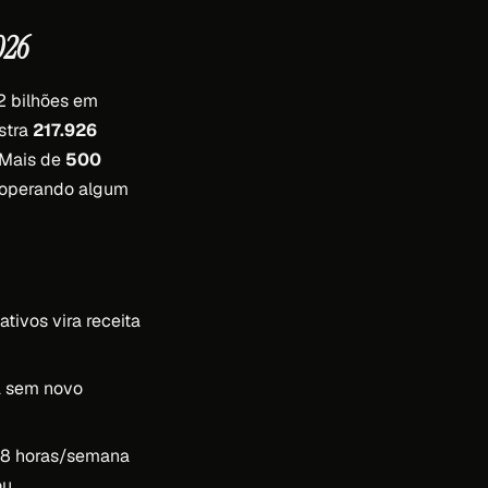
026
2 bilhões em
stra
217.926
 Mais de
500
a operando algum
ivos vira receita
a sem novo
a 8 horas/semana
u.