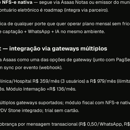
e NFS-e nativa
— segue via Asaas Notas ou emissor do mun
ontuário eletrônico é roadmap (integra via parceiro).
nica de qualquer porte que quer operar plano mensal sem fric
e captação + WhatsApp + IA no mesmo ambiente.
t — integração via gateways múltiplos
ra Asaas como uma das opções de gateway (junto com PagSe
om sync por evento (webhook).
línica/Hospital R$ 359/mês (3 usuários) a R$ 979/mês (ilimit
ês. Módulo Internação +R$ 136/mês.
ltiplos gateways suportados; módulo fiscal com NFS-e nativa 
 PDV Stone integrado; trial sem cartão.
obrança por mensagem transacional (R$ 0,50/WhatsApp, R