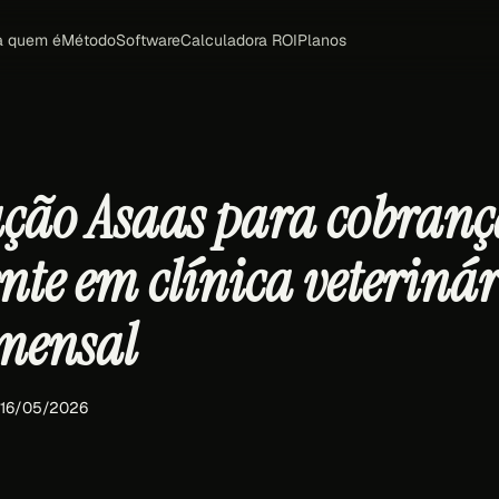
a quem é
Método
Software
Calculadora ROI
Planos
ação Asaas para cobranç
ente em clínica veteriná
mensal
 16/05/2026