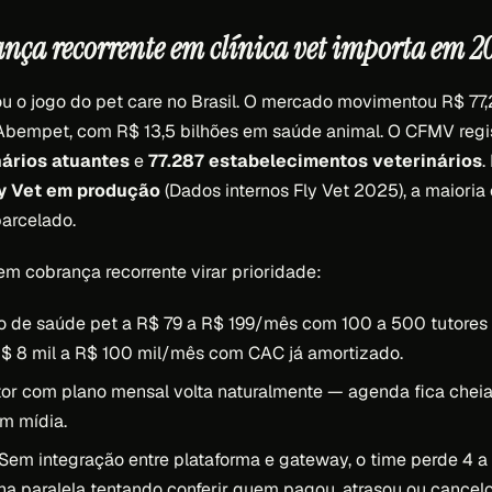
ança recorrente em clínica vet importa em 2
 o jogo do pet care no Brasil. O mercado movimentou R$ 77,
bempet, com R$ 13,5 bilhões em saúde animal. O CFMV regi
ários atuantes
e
77.287 estabelecimentos veterinários
.
ly Vet em produção
(Dados internos Fly Vet 2025), a maiori
arcelado.
em cobrança recorrente virar prioridade:
 de saúde pet a R$ 79 a R$ 199/mês com 100 a 500 tutores at
R$ 8 mil a R$ 100 mil/mês com CAC já amortizado.
or com plano mensal volta naturalmente — agenda fica chei
m mídia.
Sem integração entre plataforma e gateway, o time perde 4 
ha paralela tentando conferir quem pagou, atrasou ou cancelo