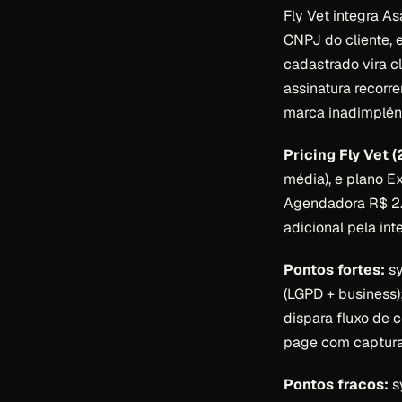
Fly Vet integra A
CNPJ do cliente, 
cadastrado vira c
assinatura recorr
marca inadimplên
Pricing Fly Vet (
média), e plano E
Agendadora R$ 2.
adicional pela int
Pontos fortes:
sy
(LGPD + business)
dispara fluxo de
page com captur
Pontos fracos:
sy