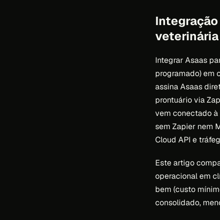
Integração
veterinári
Integrar Asaas pa
programado) em cl
assina Asaas dire
prontuário via Za
vem conectado à p
sem Zapier nem M
Cloud API e tráfe
Este artigo compa
operacional em cl
bem (custo mínimo
consolidado, menor