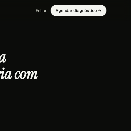
Entrar
Agendar diagnóstico →
a
ria com