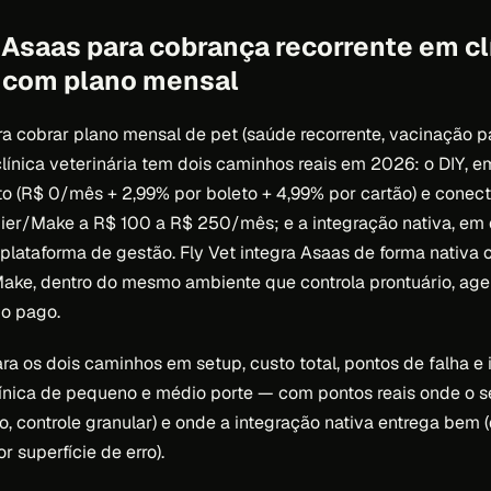
 Asaas para cobrança recorrente em cl
a com plano mensal
ra cobrar plano mensal de pet (saúde recorrente, vacinação p
ínica veterinária tem dois caminhos reais em 2026: o DIY, 
to (R$ 0/mês + 2,99% por boleto + 4,99% por cartão) e cone
pier/Make a R$ 100 a R$ 250/mês; e a integração nativa, em 
lataforma de gestão. Fly Vet integra Asaas de forma nativa 
ake, dentro do mesmo ambiente que controla prontuário, ag
go pago.
ra os dois caminhos em setup, custo total, pontos de falha e
ínica de pequeno e médio porte — com pontos reais onde o s
, controle granular) e onde a integração nativa entrega bem 
 superfície de erro).