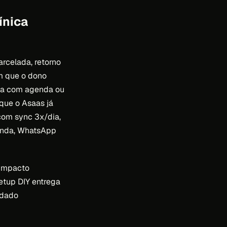
ínica
arcelada, retorno
em que o dono
cta com agenda ou
que o Asaas já
com sync 3x/dia,
enda, WhatsApp
 impacto
etup DIY entrega
(dado