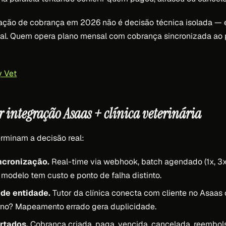
ração de cobrança em 2026 não é decisão técnica isolada — 
al. Quem opera plano mensal com cobrança sincronizada ao p
 Vet
 integração Asaas + clínica veterinária
erminam a decisão real:
ncronização.
Real-time via webhook, batch agendado (1x, 3x
odelo tem custo e ponto de falha distinto.
de entidade.
Tutor da clínica conecta com cliente no Asaas
erno? Mapeamento errado gera duplicidade.
rtados.
Cobrança criada, paga, vencida, cancelada, reembo