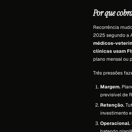
Por que cobr
Recorrência mudou
2025 segundo a A
médicos-veterin
clínicas usam F
plano mensal ou p
Três pressões faz
Margem.
Plano
previsível de 
Retenção.
Tut
investimento e
Operacional.
batendo planil