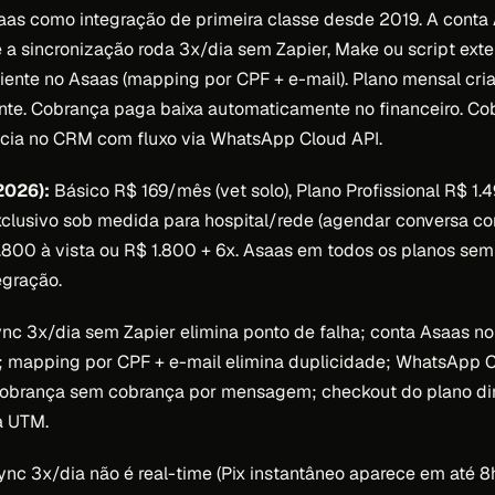
saas como integração de primeira classe desde 2019. A conta 
e a sincronização roda 3x/dia sem Zapier, Make ou script exte
liente no Asaas (mapping por CPF + e-mail). Plano mensal cri
ente. Cobrança paga baixa automaticamente no financeiro. C
cia no CRM com fluxo via WhatsApp Cloud API.
2026):
Básico R$ 169/mês (vet solo), Plano Profissional R$ 1.4
xclusivo sob medida para hospital/rede (agendar conversa com
800 à vista ou R$ 1.800 + 6x. Asaas em todos os planos se
egração.
nc 3x/dia sem Zapier elimina ponto de falha; conta Asaas no
; mapping por CPF + e-mail elimina duplicidade; WhatsApp Cl
 cobrança sem cobrança por mensagem; checkout do plano dir
a UTM.
nc 3x/dia não é real-time (Pix instantâneo aparece em até 8h