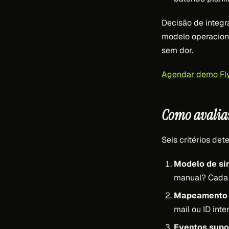
Decisão de integ
modelo operacion
sem dor.
Agendar demo Fly
Como avaliar
Seis critérios det
Modelo de si
manual? Cada m
Mapeamento 
mail ou ID int
Eventos supo