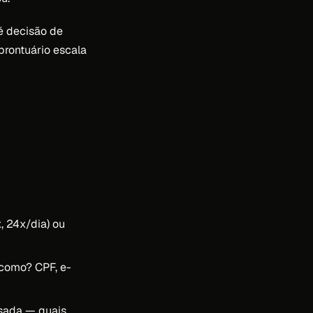
é decisão de
rontuário escala
, 24x/dia) ou
 como? CPF, e-
lsada — quais