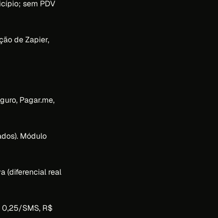
icípio; sem PDV
ção de Zapier,
guro, Pagar.me,
ados). Módulo
(diferencial real
$ 0,25/SMS, R$