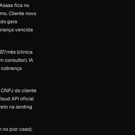
Asaas fica no
rno. Cliente novo
ado gera
obrança vencida
97/mês (clínica
 consultor). IA
m cobrança
 CNPJ do cliente
oud API oficial
eto na landing
 no pior caso);