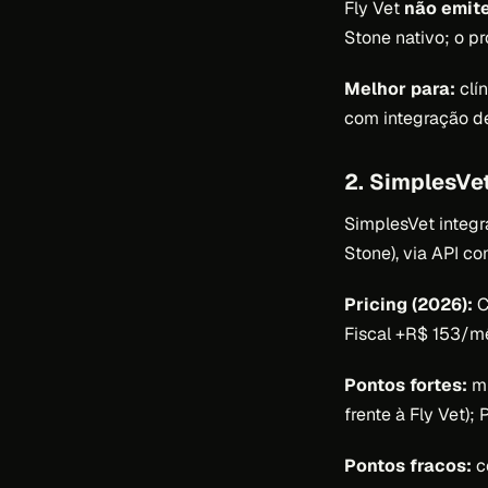
Fly Vet
não emit
Stone nativo; o pr
Melhor para:
clí
com integração d
2. SimplesVe
SimplesVet integ
Stone), via API c
Pricing (2026):
C
Fiscal +R$ 153/m
Pontos fortes:
mú
frente à Fly Vet);
Pontos fracos:
c