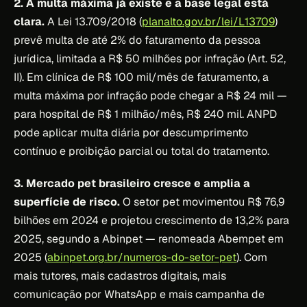
2. A multa máxima já existe e a base legal está
clara.
A Lei 13.709/2018 (
planalto.gov.br/lei/L13709
)
prevê multa de até 2% do faturamento da pessoa
jurídica, limitada a R$ 50 milhões por infração (Art. 52,
II). Em clínica de R$ 100 mil/mês de faturamento, a
multa máxima por infração pode chegar a R$ 24 mil —
para hospital de R$ 1 milhão/mês, R$ 240 mil. ANPD
pode aplicar multa diária por descumprimento
contínuo e proibição parcial ou total do tratamento.
3. Mercado pet brasileiro cresce e amplia a
superfície de risco.
O setor pet movimentou R$ 76,9
bilhões em 2024 e projetou crescimento de 13,2% para
2025, segundo a Abinpet — renomeada Abempet em
2025 (
abinpet.org.br/numeros-do-setor-pet
). Com
mais tutores, mais cadastros digitais, mais
comunicação por WhatsApp e mais campanha de