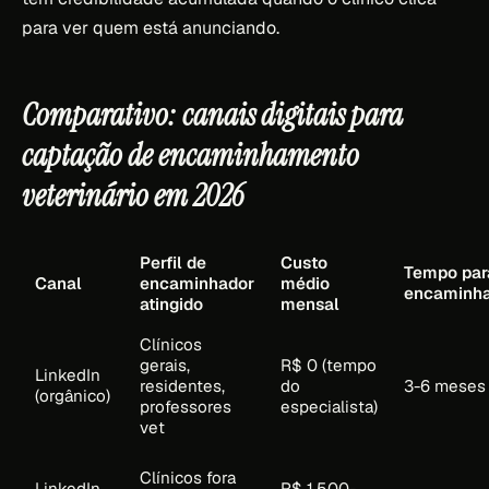
para ver quem está anunciando.
Comparativo: canais digitais para
captação de encaminhamento
veterinário em 2026
Perfil de
Custo
Tempo par
Canal
encaminhador
médio
encaminh
atingido
mensal
Clínicos
gerais,
R$ 0 (tempo
LinkedIn
residentes,
do
3-6 meses
(orgânico)
professores
especialista)
vet
Clínicos fora
LinkedIn
R$ 1.500-