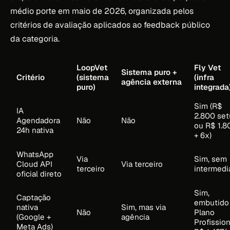
médio porte em maio de 2026, organizada pelos
critérios de avaliação aplicados ao feedback público
da categoria.
LoopVet
Fly Vet
Sistema puro +
Critério
(sistema
(infra
agência externa
puro)
integrada
Sim (R$
IA
2.800 se
Agendadora
Não
Não
ou R$ 1.8
24h nativa
+ 6x)
WhatsApp
Via
Sim, sem
Cloud API
Via terceiro
terceiro
intermedi
oficial direto
Sim,
Captação
embutido
nativa
Sim, mas via
Não
Plano
(Google +
agência
Profission
Meta Ads)