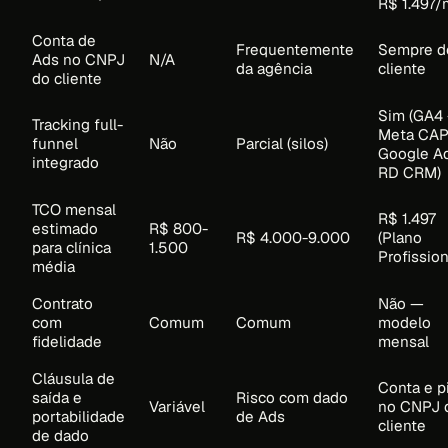
R$ 1.497
Conta de
Frequentemente
Sempre d
Ads no CNPJ
N/A
da agência
cliente
do cliente
Sim (GA4 
Tracking full-
Meta CAP
funnel
Não
Parcial (silos)
Google A
integrado
RD CRM)
TCO mensal
R$ 1.497
estimado
R$ 800-
R$ 4.000-9.000
(Plano
para clínica
1.500
Profission
média
Contrato
Não —
com
Comum
Comum
modelo
fidelidade
mensal
Cláusula de
Conta e p
saída e
Risco com dado
Variável
no CNPJ 
portabilidade
de Ads
cliente
de dado