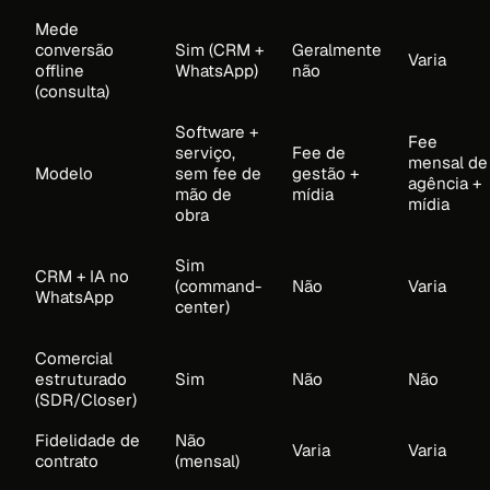
Mede
conversão
Sim (CRM +
Geralmente
Varia
offline
WhatsApp)
não
(consulta)
Software +
Fee
serviço,
Fee de
mensal de
Modelo
sem fee de
gestão +
agência +
mão de
mídia
mídia
obra
Sim
CRM + IA no
(command-
Não
Varia
WhatsApp
center)
Comercial
estruturado
Sim
Não
Não
(SDR/Closer)
Fidelidade de
Não
Varia
Varia
contrato
(mensal)