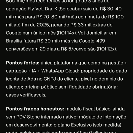
500 mil/mês recorrentes ao longo de 3 anos de
operação Fly Vet. Dra. K (Sorocaba) saiu de R$ 30-40
mil/mês para R$ 70-80 mil/mês com meta de R$ 100
mil até fim de 2025, gerando R$ 33 mil extras de
Google num único mês (ROI 14x). Vet domiciliar em
Brasília fatura R$ 30 mil/mês via Google, 499
conversões em 29 dias a R$ 5/conversão (ROI 12x).
Pontos fortes:
única plataforma que combina gestão +
captação + IA + WhatsApp Cloud; propriedade do dado
(conta de Ads no CNPJ do cliente, pixel no domínio do
cliente); pricing público sem fidelidade obrigatória;
cases verificáveis.
Pontos fracos honestos:
módulo fiscal básico, ainda
sem PDV Stone integrado nativo; módulo de internação
em desenvolvimento; o plano Exclusivo (sob medida)
pode incluir exclusividade geográfica (1 cliente por