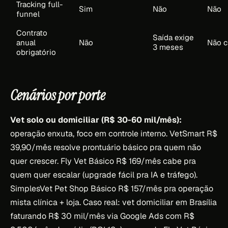
Tracking full-
Sim
Não
Não
funnel
Contrato
Saída exige
anual
Não
Não c
3 meses
obrigatório
Cenários por porte
Vet solo ou domiciliar (R$ 30-60 mil/mês):
operação enxuta, foco em controle interno. VetSmart R$
39,90/mês resolve prontuário básico pra quem não
quer crescer. Fly Vet Básico R$ 169/mês cabe pra
quem quer escalar (upgrade fácil pra IA e tráfego).
SimplesVet Pet Shop Básico R$ 157/mês pra operação
mista clínica + loja. Caso real: vet domiciliar em Brasília
faturando R$ 30 mil/mês via Google Ads com R$