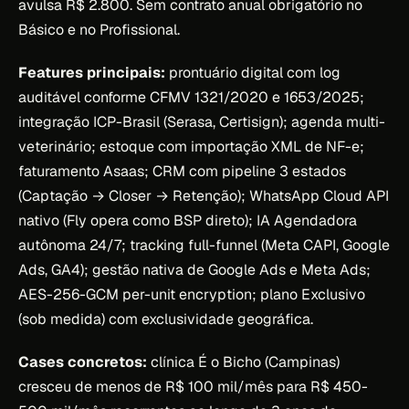
avulsa R$ 2.800. Sem contrato anual obrigatório no
Básico e no Profissional.
Features principais:
prontuário digital com log
auditável conforme CFMV 1321/2020 e 1653/2025;
integração ICP-Brasil (Serasa, Certisign); agenda multi-
veterinário; estoque com importação XML de NF-e;
faturamento Asaas; CRM com pipeline 3 estados
(Captação → Closer → Retenção); WhatsApp Cloud API
nativo (Fly opera como BSP direto); IA Agendadora
autônoma 24/7; tracking full-funnel (Meta CAPI, Google
Ads, GA4); gestão nativa de Google Ads e Meta Ads;
AES-256-GCM per-unit encryption; plano Exclusivo
(sob medida) com exclusividade geográfica.
Cases concretos:
clínica É o Bicho (Campinas)
cresceu de menos de R$ 100 mil/mês para R$ 450-