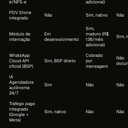
e/NFS-e
adicional)
PDV Stone
Não
Sim, nativo
Não
integrado
Sim,
Módulo de
Em
maduro (R$
Sim, 
internação
desenvolvimento
136/mês
adicional)
WhatsApp
Cobrado
Não
Cloud API
Sim, BSP direto
por
docu
oficial (BSP)
mensagem
IA
Agendadora
Sim
Não
Não
autônoma
24/7
Tráfego pago
integrado
Sim, nativo
Não
Não
(Google +
Meta)