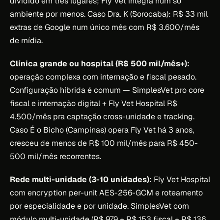
dividido em três lugares; Fly Vet integra num só
ambiente por menos. Caso Dra. K (Sorocaba): R$ 33 mil
extras de Google num único mês com R$ 3.600/mês
de mídia.
Clínica grande ou hospital (R$ 500 mil/mês+):
operação complexa com internação e fiscal pesado.
Configuração híbrida é comum — SimplesVet pro core
fiscal e internação digital + Fly Vet Hospital R$
4.500/mês pra captação cross-unidade e tracking.
Caso É o Bicho (Campinas) opera Fly Vet há 3 anos,
cresceu de menos de R$ 100 mil/mês para R$ 450-
500 mil/mês recorrentes.
Rede multi-unidade (3-10 unidades):
Fly Vet Hospital
com encryption per-unit AES-256-GCM e roteamento
por especialidade e por unidade. SimplesVet com
módulo multi-unidade (R$ 979 + R$ 153 fiscal + R$ 136