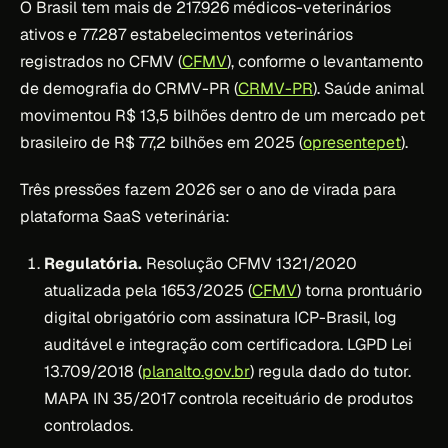
O Brasil tem mais de 217.926 médicos-veterinários
ativos e 77.287 estabelecimentos veterinários
registrados no CFMV (
CFMV
), conforme o levantamento
de demografia do CRMV-PR (
CRMV-PR
). Saúde animal
movimentou R$ 13,5 bilhões dentro de um mercado pet
brasileiro de R$ 77,2 bilhões em 2025 (
opresentepet
).
Três pressões fazem 2026 ser o ano de virada para
plataforma SaaS veterinária:
Regulatória.
Resolução CFMV 1321/2020
atualizada pela 1653/2025 (
CFMV
) torna prontuário
digital obrigatório com assinatura ICP-Brasil, log
auditável e integração com certificadora. LGPD Lei
13.709/2018 (
planalto.gov.br
) regula dado do tutor.
MAPA IN 35/2017 controla receituário de produtos
controlados.