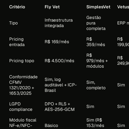
Critério
Fly Vet
SimplesVet
Vetu
Gestão
Infraestrutura
Tipo
pura
ERP 
integrada
completa
Pricing
R$
R$
R$ 169/mês
entrada
359/mês
199,
R$
R$
Pricing topo
R$ 4.500/mês
979/mês +
249,
módulos
Conformidade
Sim, log
CFMV
Sim,
auditável + ICP-
Sim
1321/2020 +
completo
Brasil
1653/2025
LGPD
DPO + RLS +
Sim
Sim
compliance
AES-256-GCM
Módulo fiscal
Sim (R$
NF-e/NFC-
Básico
153/mês
Sim