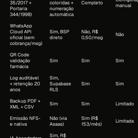
35/2017 +
coloridas +
Completo
manual
Portaria
numeração
344/1998)
automática
WhatsApp
Cloud API
Sim, BSP
Não, R$
Não
oficial (sem
direto
0,50/msg
cobrança/msg)
QR Code
validação
Sim
Sim
Sim
farmácia
Log auditável
Sim,
+ retenção 20
Supabase
Sim
Sim
anos
RLS
Backup PDF +
Sim
Sim
Limitado
XML + CSV
Emissão NFS-
Não (via
Sim (R$
Limitada
e nativa
Asaas)
153/mês)
Sim, R$