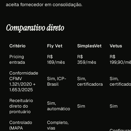
aceita fornecedor em consolidação.
Comparativo direto
Critério
Fly Vet
SimplesVet
Vetus
Pricing
R$
R$
R$
entrada
169/mês
359/mês
199,90/m
Conformidade
CFMV
Sim, ICP-
Sim,
Sim,
1.321/2020 +
Brasil
certificadora
certificad
1.653/2025
Receituário
Sim,
direto do
Sim
Sim
automático
prontuário
Controlado
Completo,
(MAPA
vias
Configura