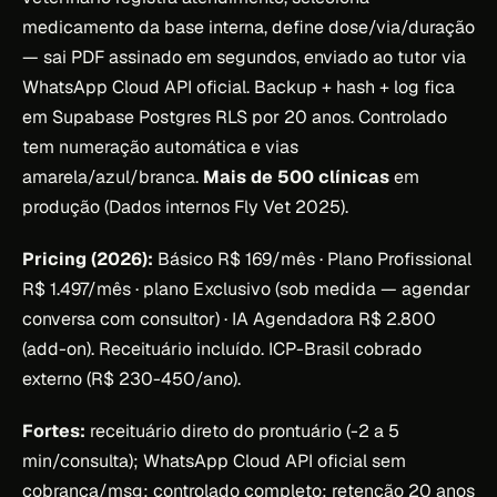
medicamento da base interna, define dose/via/duração
— sai PDF assinado em segundos, enviado ao tutor via
WhatsApp Cloud API oficial. Backup + hash + log fica
em Supabase Postgres RLS por 20 anos. Controlado
tem numeração automática e vias
amarela/azul/branca.
Mais de 500 clínicas
em
produção (Dados internos Fly Vet 2025).
Pricing (2026):
Básico R$ 169/mês · Plano Profissional
R$ 1.497/mês · plano Exclusivo (sob medida — agendar
conversa com consultor) · IA Agendadora R$ 2.800
(add-on). Receituário incluído. ICP-Brasil cobrado
externo (R$ 230-450/ano).
Fortes:
receituário direto do prontuário (-2 a 5
min/consulta); WhatsApp Cloud API oficial sem
cobrança/msg; controlado completo; retenção 20 anos