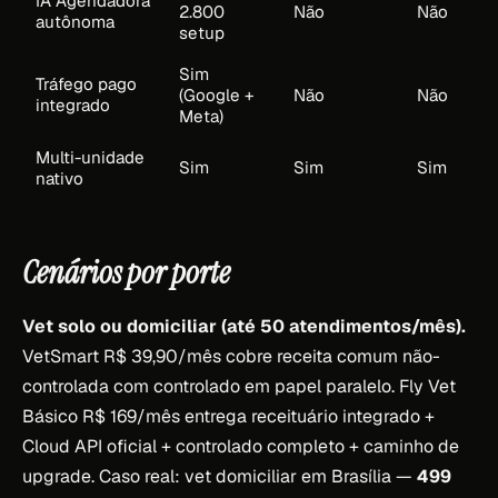
IA Agendadora
2.800
Não
Não
autônoma
setup
Sim
Tráfego pago
(Google +
Não
Não
integrado
Meta)
Multi-unidade
Sim
Sim
Sim
nativo
Cenários por porte
Vet solo ou domiciliar (até 50 atendimentos/mês).
VetSmart R$ 39,90/mês cobre receita comum não-
controlada com controlado em papel paralelo. Fly Vet
Básico R$ 169/mês entrega receituário integrado +
Cloud API oficial + controlado completo + caminho de
upgrade. Caso real: vet domiciliar em Brasília —
499