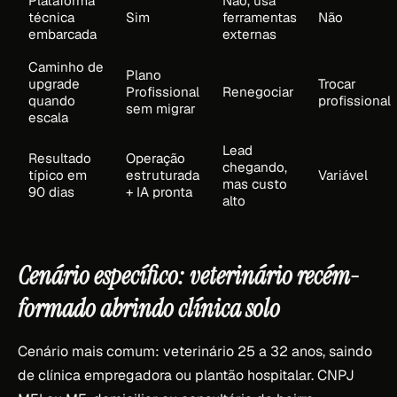
Plataforma
Não, usa
técnica
Sim
ferramentas
Não
embarcada
externas
Caminho de
Plano
upgrade
Trocar
Profissional
Renegociar
quando
profissional
sem migrar
escala
Lead
Resultado
Operação
chegando,
típico em
estruturada
Variável
mas custo
90 dias
+ IA pronta
alto
Cenário específico: veterinário recém-
formado abrindo clínica solo
Cenário mais comum: veterinário 25 a 32 anos, saindo
de clínica empregadora ou plantão hospitalar. CNPJ