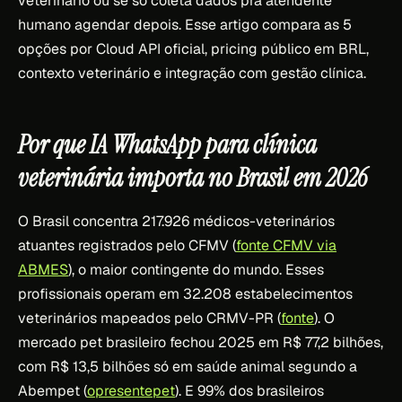
veterinário ou se só coleta dados pra atendente
humano agendar depois. Esse artigo compara as 5
opções por Cloud API oficial, pricing público em BRL,
contexto veterinário e integração com gestão clínica.
Por que IA WhatsApp para clínica
veterinária importa no Brasil em 2026
O Brasil concentra 217.926 médicos-veterinários
atuantes registrados pelo CFMV (
fonte CFMV via
ABMES
), o maior contingente do mundo. Esses
profissionais operam em 32.208 estabelecimentos
veterinários mapeados pelo CRMV-PR (
fonte
). O
mercado pet brasileiro fechou 2025 em R$ 77,2 bilhões,
com R$ 13,5 bilhões só em saúde animal segundo a
Abempet (
opresentepet
). E 99% dos brasileiros