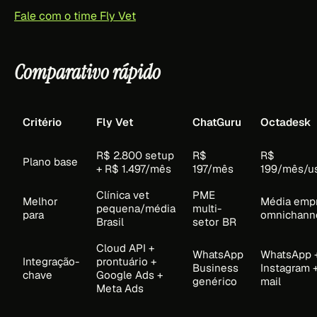
Fale com o time Fly Vet
Comparativo rápido
Critério
Fly Vet
ChatGuru
Octadesk
R$ 2.800 setup
R$
R$
Plano base
+ R$ 1.497/mês
197/mês
199/mês/us
Clínica vet
PME
Melhor
Média emp
pequena/média
multi-
para
omnichann
Brasil
setor BR
Cloud API +
WhatsApp
WhatsApp 
Integração-
prontuário +
Business
Instagram +
chave
Google Ads +
genérico
mail
Meta Ads