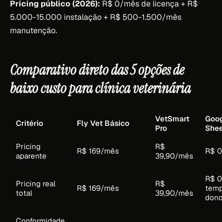
Pricing público (2026):
R$ 0/mês de licença + R$
5.000-15.000 instalação + R$ 500-1.500/mês
manutenção.
Comparativo direto das 5 opções de
baixo custo para clínica veterinária
VetSmart
Goo
Critério
Fly Vet Básico
Pro
Shee
Pricing
R$
R$ 169/mês
R$ 
aparente
39,90/mês
R$ 0
Pricing real
R$
R$ 169/mês
temp
total
39,90/mês
don
Conformidade