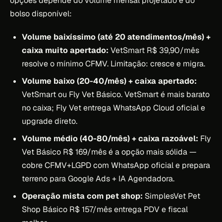
opções depende do volume mensal projetado e do
bolso disponível:
Volume baixíssimo (até 20 atendimentos/mês) +
caixa muito apertado:
VetSmart R$ 39,90/mês
resolve o mínimo CFMV. Limitação: cresce e migra.
Volume baixo (20-40/mês) + caixa apertado:
VetSmart ou Fly Vet Básico. VetSmart é mais barato
no caixa; Fly Vet entrega WhatsApp Cloud oficial e
upgrade direto.
Volume médio (40-80/mês) + caixa razoável:
Fly
Vet Básico R$ 169/mês é a opção mais sólida —
cobre CFMV+LGPD com WhatsApp oficial e prepara
terreno para Google Ads + IA Agendadora.
Operação mista com pet shop:
SimplesVet Pet
Shop Básico R$ 157/mês entrega PDV e fiscal