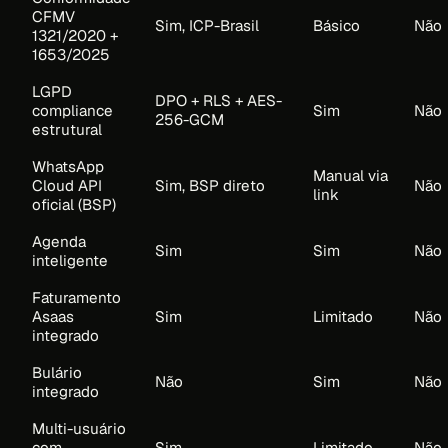
CFMV
Sim, ICP-Brasil
Básico
Não
1321/2020 +
1653/2025
LGPD
DPO + RLS + AES-
compliance
Sim
Não
256-GCM
estrutural
WhatsApp
Manual via
Cloud API
Sim, BSP direto
Não
link
oficial (BSP)
Agenda
Sim
Sim
Não
inteligente
Faturamento
Asaas
Sim
Limitado
Não
integrado
Bulário
Não
Sim
Não
integrado
Multi-usuário
com
Sim
Limitado
Não