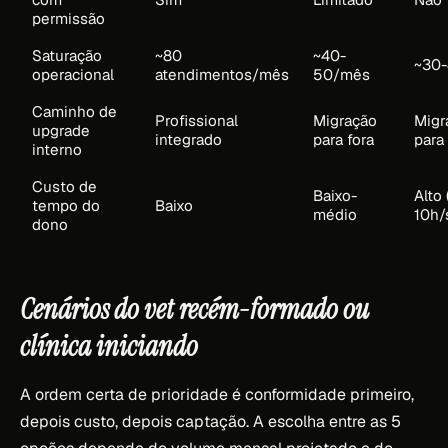
permissão
Saturação
~80
~40-
~30
operacional
atendimentos/mês
50/mês
Caminho de
Profissional
Migração
Migr
upgrade
integrado
para fora
para 
interno
Custo de
Baixo-
Alto 
tempo do
Baixo
médio
10h/
dono
Cenários do vet recém-formado ou
clínica iniciando
A ordem certa de prioridade é conformidade primeiro,
depois custo, depois captação. A escolha entre as 5