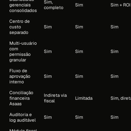
Sim,
gerenciais
Sim
Sim + ROI
completo
consolidados
Centro de
custo
Sim
Sim
Sim
separado
Multi-usuário
com
Sim
Sim
Sim
permissão
granular
Fluxo de
aprovação
Sim
Sim
Sim
interno
Conciliação
Indireta via
financeira
Limitada
Sim, diret
fiscal
Asaas
Auditoria e
Sim
Sim
Sim
log auditável
Módulo fiscal