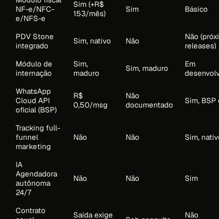
Sim (+R$
NF-e/NFC-
Sim
Básico
153/mês)
e/NFS-e
PDV Stone
Não (próx
Sim, nativo
Não
integrado
releases)
Módulo de
Sim,
Em
Sim, maduro
internação
maduro
desenvol
WhatsApp
R$
Não
Cloud API
Sim, BSP 
0,50/msg
documentado
oficial (BSP)
Tracking full-
funnel
Não
Não
Sim, nativ
marketing
IA
Agendadora
Não
Não
Sim
autônoma
24/7
Contrato
Saída exige
Não