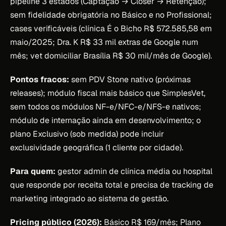
pipeline 3 estados (Captação → Closer → Retenção);
sem fidelidade obrigatória no Básico e no Profissional;
cases verificáveis (clínica É o Bicho R$ 572.585,58 em
maio/2025; Dra. K R$ 33 mil extras de Google num
mês; vet domiciliar Brasília R$ 30 mil/mês de Google).
Pontos fracos:
sem PDV Stone nativo (próximas
releases); módulo fiscal mais básico que SimplesVet,
sem todos os módulos NF-e/NFC-e/NFS-e nativos;
módulo de internação ainda em desenvolvimento; o
plano Exclusivo (sob medida) pode incluir
exclusividade geográfica (1 cliente por cidade).
Para quem:
gestor admin de clínica média ou hospital
que responde por receita total e precisa de tracking de
marketing integrado ao sistema de gestão.
Pricing público (2026):
Básico R$ 169/mês; Plano