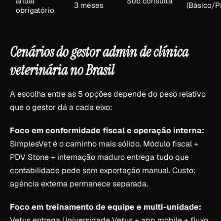
anual
Sob consulta
3 meses
(Básico/Pr
obrigatório
Cenários do gestor admin de clínica
veterinária no Brasil
A escolha entre as 5 opções depende do peso relativo
que o gestor dá a cada eixo:
Foco em conformidade fiscal e operação interna:
SimplesVet é o caminho mais sólido. Módulo fiscal +
PDV Stone + internação maduro entrega tudo que
contabilidade pede sem exportação manual. Custo:
agência externa permanece separada.
Foco em treinamento de equipe e multi-unidade:
Vetus entrega Universidade Vetus + app mobile + fluxo