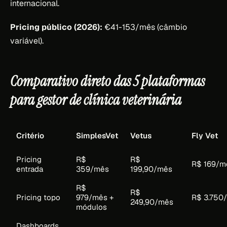
internacional.
Pricing público (2026):
€41-153/mês (câmbio
variável).
Comparativo direto das 5 plataformas
para gestor de clínica veterinária
Critério
SimplesVet
Vetus
Fly Vet
Pricing
R$
R$
R$ 169/m
entrada
359/mês
199,90/mês
R$
R$
Pricing topo
979/mês +
R$ 3.750
249,90/mês
módulos
Dashboards