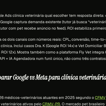
e Ads clínica veterinária qual escolher tem resposta direta
Google captura demanda existente (tutor já busca “veterinári
(tutor com pet recebe anúncio no feed). ROI estabiliza primeir
 os dois canais com números reais: CPL, conversão, time-to-s
 clínica. Inclui casos Dra. K (Google ROI 14x) e Vet Domiciliar B
ROI 12x). Mostra também como a plataforma Fly Vet integra 
I + IA Agendadora num funil único, não como três contratos
arar Google vs Meta para clínica veterinár
.926 médicos-veterinários atuantes em 2025 segundo o
CFMV
veterinários ativos pelo
CRMV-PR
. O mercado pet brasileir