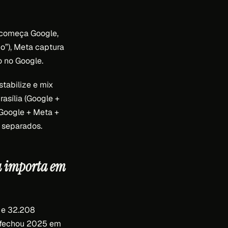
: começa Google,
o”), Meta captura
o no Google.
tabilize e mix
rasília (Google +
Google + Meta +
 separados.
ia importa em
e 32.208
o fechou 2025 em