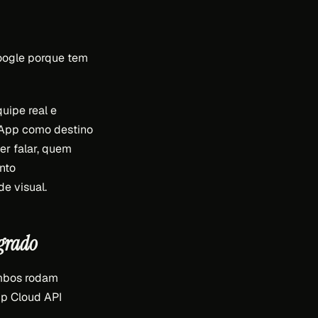
oogle porque tem
quipe real e
sApp como destino
er falar, quem
nto
e visual.
egrado
ambos rodam
pp Cloud API