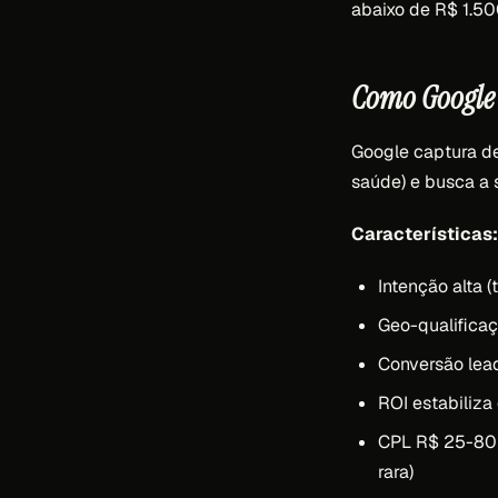
abaixo de R$ 1.5
Como Google 
Google captura de
saúde) e busca a 
Características:
Intenção alta (
Geo-qualificaçã
Conversão lea
ROI estabiliza
CPL R$ 25-80 e
rara)