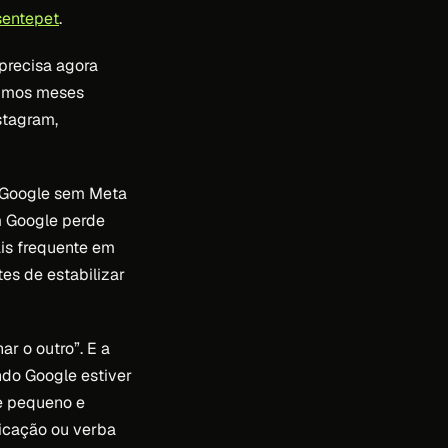
sentepet
.
 precisa agora
óximos meses
stagram,
m Google sem Meta
m Google perde
ais frequente em
es de estabilizar
r o outro”. E a
ndo Google estiver
de pequeno e
dicação ou verba