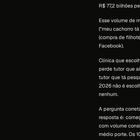
R$ 77,2 bilhões p
Esse volume de me
(“meu cachorro tá
(compra de filhot
Facebook).
Clínica que esco
perde tutor que 
tutor que tá pesq
2026 não é escolh
nenhum.
A pergunta corret
resposta é: começ
com volume consis
médio porte. Os 1