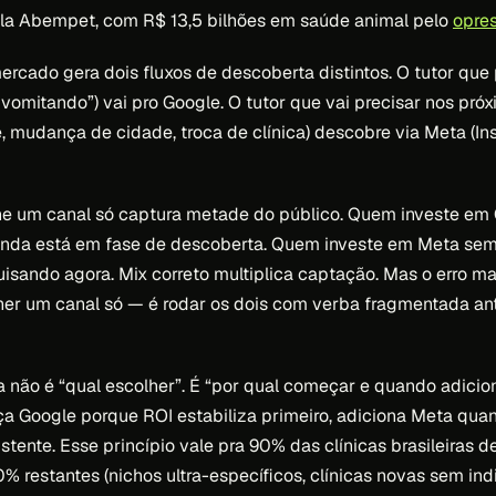
ela Abempet, com R$ 13,5 bilhões em saúde animal pelo
opre
rcado gera dois fluxos de descoberta distintos. O tutor que
 vomitando”) vai pro Google. O tutor que vai precisar nos pr
e, mudança de cidade, troca de clínica) descobre via Meta (In
lhe um canal só captura metade do público. Quem investe e
ainda está em fase de descoberta. Quem investe em Meta se
uisando agora. Mix correto multiplica captação. Mas o erro m
er um canal só — é rodar os dois com verba fragmentada ant
a não é “qual escolher”. É “por qual começar e quando adiciona
a Google porque ROI estabiliza primeiro, adiciona Meta qua
tente. Esse princípio vale pra 90% das clínicas brasileiras 
0% restantes (nichos ultra-específicos, clínicas novas sem in