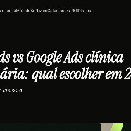
a quem é
Método
Software
Calculadora ROI
Planos
s vs Google Ads clínica
nária: qual escolher em 
 15/05/2026