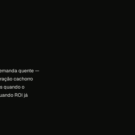
 demanda quente —
stração cachorro
os quando o
quando ROI já