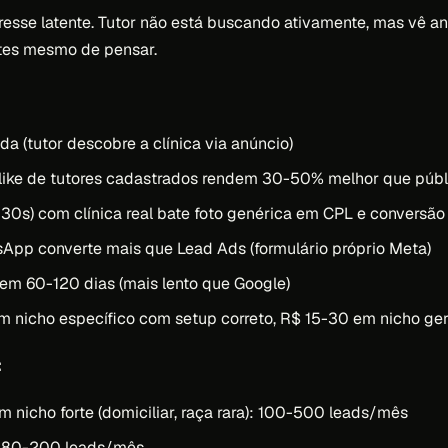
resse latente. Tutor não está buscando ativamente, mas vê a
ntes mesmo de pensar.
 (tutor descobre a clínica via anúncio)
like de tutores cadastrados rendem 30-50% melhor que públi
-30s) com clínica real bate foto genérica em CPL e conversão
App converte mais que Lead Ads (formulário próprio Meta)
 em 60-120 dias (mais lento que Google)
 nicho específico com setup correto, R$ 15-30 em nicho ger
:
om nicho forte (domiciliar, raça rara): 100-500 leads/mês
: 80-200 leads/mês