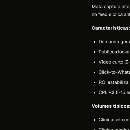
Meta captura inte
no feed e clica a
Características:
Demanda gerada
Públicos looka
Vídeo curto (9
Click-to-Whats
ROI estabiliza
CPL R$ 5-15 em
Volumes típicos
Clínica solo c
Clínica média