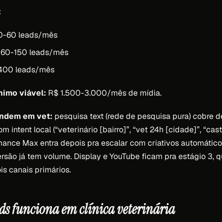
:
 30-60 leads/mês
: 60-150 leads/mês
-400 leads/mês
nimo viável:
R$ 1.500-3.000/mês de mídia.
endem em vet:
pesquisa text (rede de pesquisa pura) cobre
 intent local (“veterinário [bairro]”, “vet 24h [cidade]”, “ca
rmance Max entra depois pra escalar com criativos automátic
ersão já tem volume. Display e YouTube ficam pra estágio 3, 
is canais primários.
s funciona em clínica veterinária