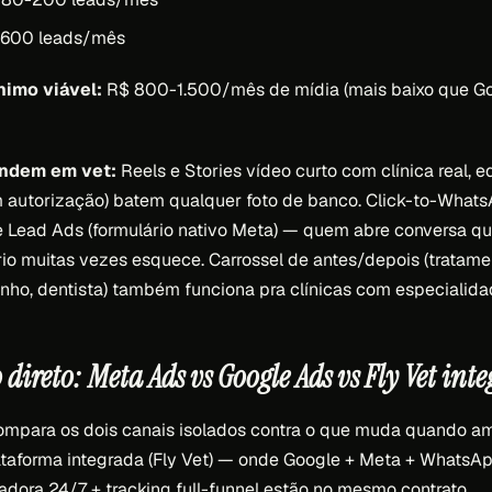
-600 leads/mês
nimo viável:
R$ 800-1.500/mês de mídia (mais baixo que G
endem em vet:
Reels e Stories vídeo curto com clínica real, e
m autorização) batem qualquer foto de banco. Click-to-What
 Lead Ads (formulário nativo Meta) — quem abre conversa qu
io muitas vezes esquece. Carrossel de antes/depois (tratame
nho, dentista) também funciona pra clínicas com especialidad
ireto: Meta Ads vs Google Ads vs Fly Vet int
compara os dois canais isolados contra o que muda quando 
taforma integrada (Fly Vet) — onde Google + Meta + WhatsA
dadora 24/7 + tracking full-funnel estão no mesmo contrato.