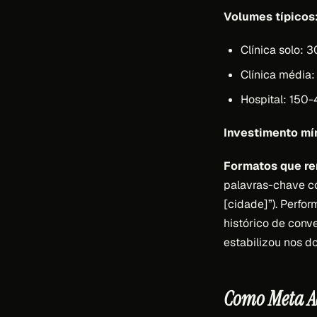
Volumes típicos
Clínica solo:
Clínica média
Hospital: 150
Investimento mí
Formatos que r
palavras-chave com
[cidade]”). Perfo
histórico de conv
estabilizou nos do
Como Meta Ad