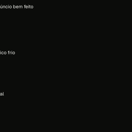
núncio bem feito
co frio
al