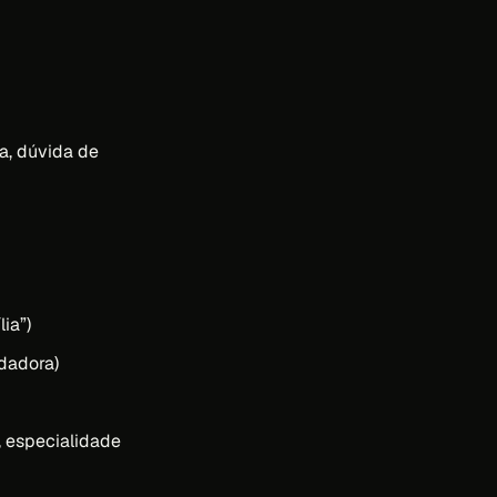
a, dúvida de
ia”)
dadora)
, especialidade