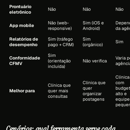
Prontuário
Não
Não
Não
eletrônico
Não (web-
Sim (iOS e
Depen
App mobile
responsive)
Android)
da agê
Relatórios de
Sim (tráfego
Sim
Sim
desempenho
pago + CRM)
(orgânico)
Sim
Conformidade
Varia p
(orientação
Não verifica
CFMV
agênci
incluída)
Clínica
Clínica que
com
Clínica que
quer
budge
Melhor para
quer mais
organizar
alto e
consultas
postagens
equipe
peque
Cenários: qual ferramenta serve cada