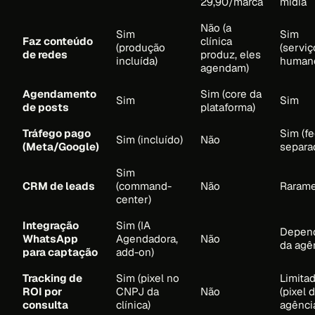
29,90/marca
mídia
Não (a
Sim
Sim
Faz conteúdo
clínica
(produção
(serviç
de redes
produz, eles
incluída)
human
agendam)
Agendamento
Sim (core da
Sim
Sim
de posts
plataforma)
Tráfego pago
Sim (f
Sim (incluído)
Não
(Meta/Google)
separa
Sim
CRM de leads
(command-
Não
Raram
center)
Integração
Sim (IA
Depen
WhatsApp
Agendadora,
Não
da agê
para captação
add-on)
Tracking de
Sim (pixel no
Limita
ROI por
CNPJ da
Não
(pixel 
consulta
clínica)
agênci