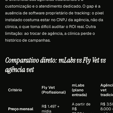
customização e o atendimento dedicado. O gap é a
ausência de software proprietário de tracking: o pixel
instalado costuma estar no CNPJ da agência, não da
clínica, o que torna difícil auditar o ROI real. Outra
limitação: ao trocar de agência, a clínica perde o
histórico de campanhas.
Comparativo direto: mLabs vs Fly Vet vs
agência vet
mLabs
Agênc
Fly Vet
Critério
(plano
vet
(Profissional)
entrada)
tradici
A partir de
R$ 3.5
R$ 1.497 +
Preço mensal
R$
8.000 
mídia