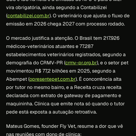
vira obrigatória, ainda segundo a Contabilizei
(
contabilizei.com.br
). O veterinário que ajusta o fluxo de
emissão em 2026 chega 2027 com processo rodado.
O mercado justifica a atenção. O Brasil tem 217.926
médicos-veterinários atuantes e 77.287
estabelecimentos veterinários registrados, segundo a
demografia do CRMV-PR (
crmv-pr.org.br
), e o setor pet
movimentou R$ 77,2 bilhões em 2025, segundo a
Abempet (
opresentepet.com.br
). É concorrência alta
por tutor no mesmo bairro, e a Receita cruza receita
declarada com extrato de gateway de pagamento e
maquininha. Clínica que emite nota só quando o tutor
pede está exposta a autuação retroativa.
Mateus Gomes, founder Fly Vet, resume a dor que vê
nas reuniões com dono de clínica: