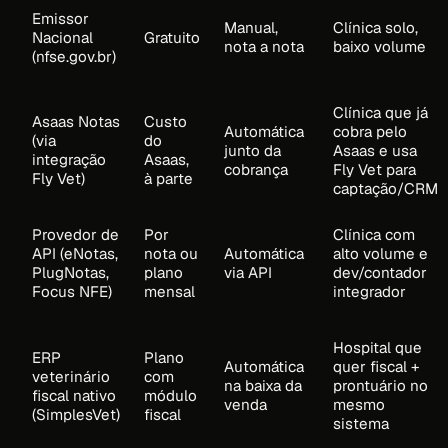
Emissor
Manual,
Clínica solo,
Nacional
Gratuito
nota a nota
baixo volume
(nfse.gov.br)
Clínica que já
Asaas Notas
Custo
Automática
cobra pelo
(via
do
junto da
Asaas e usa
integração
Asaas,
cobrança
Fly Vet para
Fly Vet)
à parte
captação/CRM
Provedor de
Por
Clínica com
API (eNotas,
nota ou
Automática
alto volume e
PlugNotas,
plano
via API
dev/contador
Focus NFE)
mensal
integrador
Hospital que
ERP
Plano
Automática
quer fiscal +
veterinário
com
na baixa da
prontuário no
fiscal nativo
módulo
venda
mesmo
(SimplesVet)
fiscal
sistema