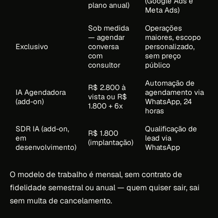
(Google Ads e
plano anual)
Meta Ads)
Sob medida
Operações
— agendar
maiores, escopo
Exclusivo
conversa
personalizado,
com
sem preço
consultor
público
Automação de
R$ 2.800 à
IA Agendadora
agendamento via
vista ou R$
(add-on)
WhatsApp, 24
1.800 + 6x
horas
SDR IA (add-on,
Qualificação de
R$ 1.800
em
lead via
(implantação)
desenvolvimento)
WhatsApp
O modelo de trabalho é mensal, sem contrato de
fidelidade semestral ou anual — quem quiser sair, sai
sem multa de cancelamento.