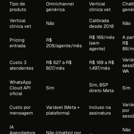
Tipo de
Omnichannel
Vertical
Chat
produto
genérica
clínica vet
gené
Vertical
Calibrada
Não
Não
clínica vet
desde 2018
R$ 169/mês
A par
Pricing
R$
(sem
R$
entrada
209/agente/mês
agente)
89/m
Variá
Custo 3
R$ 627 a R$
R$ 169 a R$
sess
atendentes
807/mês
1.497/mês
WA
WhatsApp
Sim, BSP
Cloud API
Sim
Sim
direto Meta
oficial
Variá
Custo por
Variável (Meta +
Incluso na
por
mensagem
plataforma)
assinatura
sess
IA
Não
Agendadora
Não (chatbot por