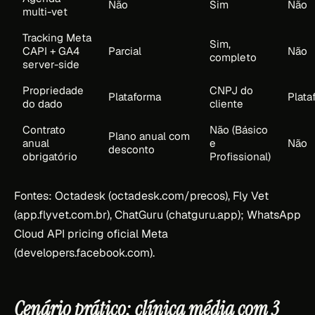
Não
Sim
Não
multi-vet
Tracking Meta
Sim,
CAPI + GA4
Parcial
Não
completo
server-side
Propriedade
CNPJ do
Plataforma
Plata
do dado
cliente
Contrato
Não (Básico
Plano anual com
anual
e
Não
desconto
obrigatório
Profissional)
Fontes: Octadesk (octadesk.com/precos), Fly Vet
(app.flyvet.com.br), ChatGuru (chatguru.app); WhatsApp
Cloud API pricing oficial Meta
(developers.facebook.com).
Cenário prático: clínica média com 3