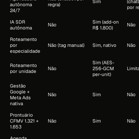
Sim
(chat
autônoma
regra)
por r
24/7
IA SDR
Sim (add-on
Não
Não
autônoma
R$ 1.800)
Roteamento
por
Não (tag manual)
Sim, nativo
Não
especialidade
Sim (AES-
Roteamento
Não
256-GCM
Limit
por unidade
per-unit)
Gestão
Google +
Não
Sim
Não
Meta Ads
nativa
Prontuário
CFMV 1.321 +
Não
Sim
Não
1.653
Agenda