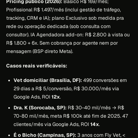
Pricing público (2026):
Básico R$ 169/mês;
Profissional R$ 1.497/mês (inclui gestão de tráfego,
tracking, CRM e IA); plano Exclusivo sob medida pra
rede ou operação dedicada (sob consulta com
consultor). IA Agendadora add-on: R$ 2.800 à vista ou
R$ 1.800 + 6x. Sem cobrança por agente nem por
mensagem (BSP direto Meta).
Casos reais verificáveis:
Vet domiciliar (Brasília, DF):
499 conversões em
29 dias a R$ 5/conversão, R$ 30.000/mês via
Google Ads, ROI
12x
.
Dra. K (Sorocaba, SP):
R$ 30-40 mil/mês → R$
70-80 mil/mês, meta R$ 100k até fim de 2025. 47
clientes/mês via Google Ads, ROI
14x
.
É o Bicho (Campinas, SP):
3 anos com Fly Vet, <