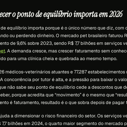
ecer o ponto de equilíbrio importa em 2026
de equilíbrio importa porque é o único número que diz, com c
ando ou perdendo dinheiro. O mercado pet brasileiro faturou 
nto de 9,6% sobre 2023, sendo R$ 7,7 bilhões em serviços ve
et
. A demanda cresce, mas crescer faturamento sem conhece
ido para uma clínica cheia e quebrada ao mesmo tempo.
926 médicos-veterinários atuantes e 77.287 estabelecimentos 
. A concorrência por tutor é alta, e a pressão para baixar o val
ue não sabe seu ponto de equilíbrio cede a descontos que d
ber, porque acredita que “movimento” é o mesmo que “result
ento é faturamento, resultado é o que sobra depois de pagar 
uda a dimensionar o risco financeiro do setor. Os serviços ve
7,7 bilhões em 2024, o quarto maior segmento do mercado p