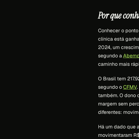
Por que conh
Conhecer o ponto 
clínica está ganh
2024, um crescime
segundo a
Abemp
caminho mais ráp
O Brasil tem 217.
segundo o
CFMV
também. O dono q
margem sem perce
diferentes: movim
Há um dado que aj
movimentaram R$ 