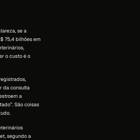
lareza, se a
R$ 75,4 bilhões em
terinários,
r o custo é o
registrados,
or da consulta
estroem a
ado”. São coisas
tudo.
terinários
et, segundo a