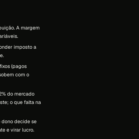
ibuição. A margem
riáveis.
onder imposto a
e.
fixos (pagos
 (sobem com o
2% do mercado
ste; o que falta na
 dono decide se
e e virar lucro.