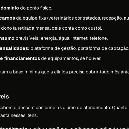
ndomínio
do ponto físico.
ncargos
da equipe fixa (veterinários contratados, recepção, aux
dono (a retirada mensal dele conta como custo).
onsumo
previsíveis: energia, água, internet, telefone.
ensalidades
: plataforma de gestão, plataforma de captação,
e financiamentos
de equipamentos, se houver.
mam a base mínima que a clínica precisa cobrir todo mês an
veis
 sobem e descem conforme o volume de atendimento. Quanto m
asta nesses itens:
atendimento
: vacina, vermífugo, medicamento aplicado, mat