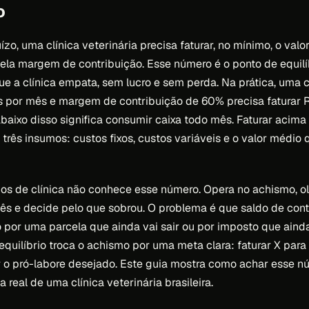
o
ízo, uma clínica veterinária precisa faturar, no mínimo, o valo
ela margem de contribuição. Esse número é o ponto de equilíb
e a clínica empata, sem lucro e sem perda. Na prática, uma 
os por mês e margem de contribuição de 60% precisa faturar R
abaixo disso significa consumir caixa todo mês. Faturar acim
 três insumos: custos fixos, custos variáveis e o valor médio 
os de clínica não conhece esse número. Opera no achismo, ol
ês e decide pelo que sobrou. O problema é que saldo de cont
o por uma parcela que ainda vai sair ou por imposto que ainda
quilíbrio troca o achismo por uma meta clara: faturar X para 
rar o pró-labore desejado. Este guia mostra como achar esse 
 real de uma clínica veterinária brasileira.