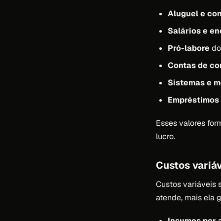
Aluguel e co
Salários e e
Pró-labore
do 
Contas de c
Sistemas e m
Empréstimos 
Esses valores for
lucro.
Custos variá
Custos variáveis
atende, mais ela g
Insumos por 