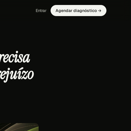
Entrar
Agendar diagnóstico →
recisa
ejuízo