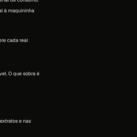
al à maquininha
bre cada real
vel. O que sobra é
extratos e nas