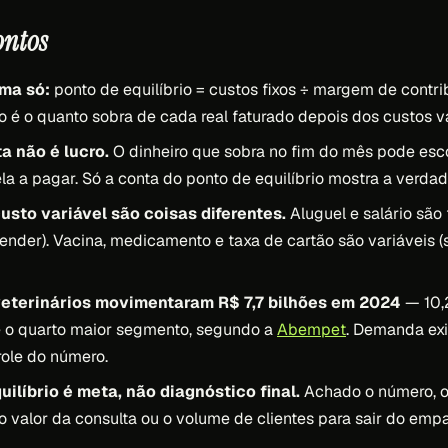
ontos
uma só:
ponto de equilíbrio = custos fixos ÷ margem de contr
o é o quanto sobra de cada real faturado depois dos custos va
a não é lucro.
O dinheiro que sobra no fim do mês pode esc
la a pagar. Só a conta do ponto de equilíbrio mostra a verdad
custo variável são coisas diferentes.
Aluguel e salário são 
nder). Vacina, medicamento e taxa de cartão são variáveis
veterinários movimentaram R$ 7,7 bilhões em 2024
— 10,
 e o quarto maior segmento, segundo a
Abempet
. Demanda exi
role do número.
uilíbrio é meta, não diagnóstico final.
Achado o número, o
o valor da consulta ou o volume de clientes para sair do empat