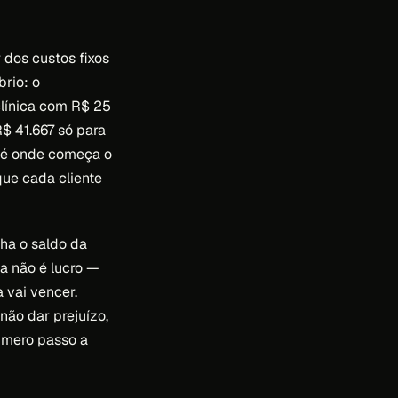
r dos custos fixos
rio: o
clínica com R$ 25
$ 41.667 só para
a é onde começa o
que cada cliente
ha o saldo da
a não é lucro —
 vai vencer.
não dar prejuízo,
número passo a