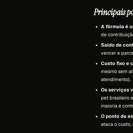
Principais p
A fórmula é 
de contribuiçã
Saldo de cont
vencer e parce
Custo fixo e 
mesmo sem ate
atendimento).
Os serviços 
pet brasileiro
maioria é cont
O ponto de eq
ataca o custo, 