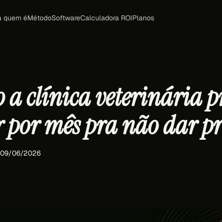
a quem é
Método
Software
Calculadora ROI
Planos
 a clínica veterinária p
r por mês pra não dar pr
· 09/06/2026