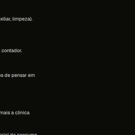
iliar, limpeza).
 contador.
tes de pensar em
ais a clínica
erial de consumo.