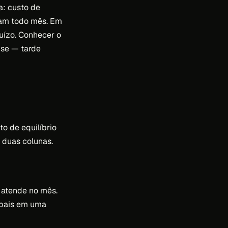
a: custo de
sam todo mês. Em
uízo. Conhecer o
ise — tarde
to de equilíbrio
s duas colunas.
 atende no mês.
ipais em uma