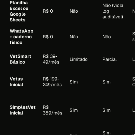
Planilha
Não (viola
Excel ou
R$ 0
Não
log
Google
auditável)
Sheets
WhatsApp
S
+ caderno
R$ 0
Não
Não
s
físico
VetSmart
R$ 39-
Limitado
Parcial
L
Básico
49/mês
Vetus
R$ 199-
S
Sim
Sim
Inicial
249/mês
C
SimplesVet
R$
Sim
Sim
L
Inicial
359/mês
Sim