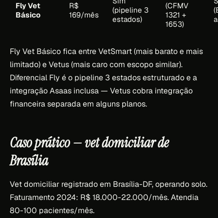
Sim
S
Fly Vet
R$
(CFMV
(pipeline 3
(
Básico
169/mês
1321 +
estados)
a
1653)
Fly Vet Básico fica entre VetSmart (mais barato e mais
limitado) e Vetus (mais caro com escopo similar).
Diferencial Fly é o pipeline 3 estados estruturado e a
integração Asaas inclusa — Vetus cobra integração
financeira separada em alguns planos.
Caso prático — vet domiciliar de
Brasília
Vet domiciliar registrado em Brasília-DF, operando solo.
Faturamento 2024: R$ 18.000-22.000/mês. Atendia
80-100 pacientes/mês.