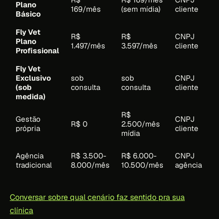
Plano
169/mês
(sem mídia)
cliente
Básico
Fly Vet
R$
R$
CNPJ
Plano
1.497/mês
3.597/mês
cliente
Profissional
Fly Vet
Exclusivo
sob
sob
CNPJ
(sob
consulta
consulta
cliente
medida)
R$
Gestão
CNPJ
R$ 0
2.500/mês
própria
cliente
mídia
Agência
R$ 3.500-
R$ 6.000-
CNPJ
tradicional
8.000/mês
10.500/mês
agência
Conversar sobre qual cenário faz sentido pra sua
clínica