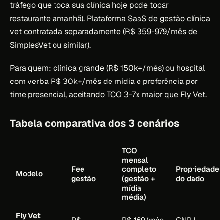
tráfego que toca sua clínica hoje pode tocar
restaurante amanhã). Plataforma SaaS de gestão clínica
vet contratada separadamente (R$ 359-979/mês de
SimplesVet ou similar).
Para quem: clínica grande (R$ 150k+/mês) ou hospital
com verba R$ 30k+/mês de mídia e preferência por
time presencial, aceitando TCO 3-7x maior que Fly Vet.
Tabela comparativa dos 3 cenários
TCO
mensal
Fee
completo
Propriedade
Modelo
gestão
(gestão +
do dado
mídia
média)
Fly Vet
R$
R$ 169/mês
CNPJ