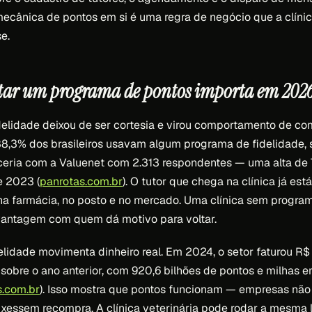
cânica de pontos em si é uma regra de negócio que a clínic
e.
tar um programa de pontos importa em 202
elidade deixou de ser cortesia e virou comportamento de c
88,3% dos brasileiros usavam algum programa de fidelidade,
eria com a Valuenet com 2.313 respondentes — uma alta de 
e 2023 (
panrotas.com.br
). O tutor que chega na clínica já es
na farmácia, no posto e no mercado. Uma clínica sem progr
ntagem com quem dá motivo para voltar.
lidade movimenta dinheiro real. Em 2024, o setor faturou R$ 
% sobre o ano anterior, com 920,6 bilhões de pontos e milhas 
s.com.br
). Isso mostra que pontos funcionam — empresas não
uxessem recompra. A clínica veterinária pode rodar a mesma 