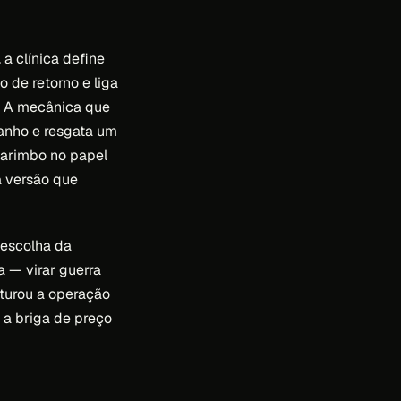
a clínica define
 de retorno e liga
a. A mecânica que
banho e resgata um
 carimbo no papel
a versão que
 escolha da
a — virar guerra
uturou a operação
 a briga de preço