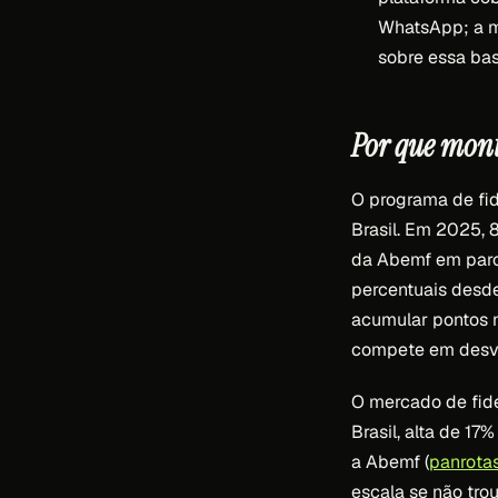
WhatsApp; a me
sobre essa bas
Por que mon
O programa de fid
Brasil. Em 2025, 
da Abemf em parc
percentuais desd
acumular pontos 
compete em desva
O mercado de fide
Brasil, alta de 17
a Abemf (
panrota
escala se não tro