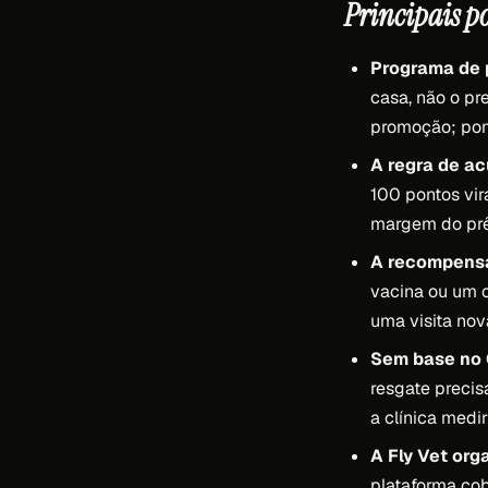
Principais p
Programa de p
casa, não o pr
promoção; pont
A regra de ac
100 pontos vir
margem do prê
A recompensa 
vacina ou um c
uma visita nov
Sem base no 
resgate precis
a clínica medi
A Fly Vet org
plataforma co