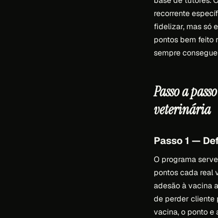
base de tutores. 
recorrente especí
fidelizar, mas só 
pontos bem feito
sempre consegue 
Passo a pass
veterinária
Passo 1 — Def
O programa serve
pontos cada real v
adesão à vacina a
de perder cliente 
vacina, o ponto e