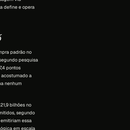
a define e opera
6
ompra padrão no
 segundo pesquisa
7,4 pontos
tá acostumado a
ama nenhum
21,9 bilhões no
emitidos, segundo
 emitiriam essa
lógica em escala