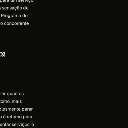
 para um serviço
a sensação de
a. Programa de
o concorrente
ca
her quantos
torno, mais
mplesmente parar
a é retorno para
ntar serviços, o