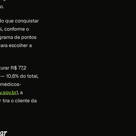
o.
do que conquistar
%, conforme o
ograma de pontos
para escolher a
urar R$ 77,2
— 10,6% do total,
6 médicos-
v.gov.br
), a
tira o cliente da
ar