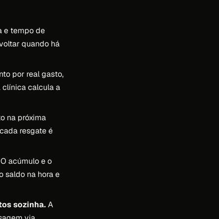
a e tempo de
 voltar quando há
to por real gasto,
clínica calcula a
o na próxima
 cada resgate é
O acúmulo e o
o saldo na hora e
tos sozinha.
A
nsagem via