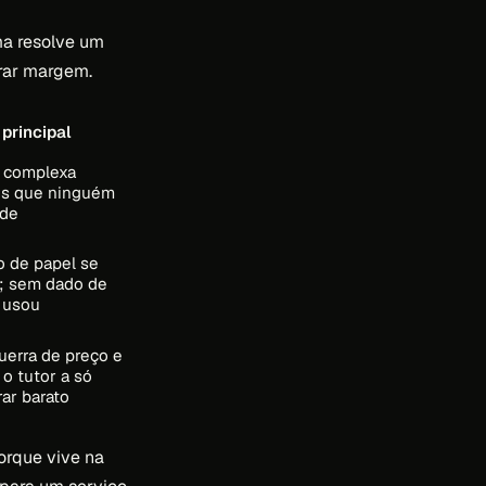
ma resolve um
grar margem.
 principal
 complexa
s que ninguém
nde
o de papel se
; sem dado de
 usou
guerra de preço e
 o tutor a só
ar barato
orque vive na