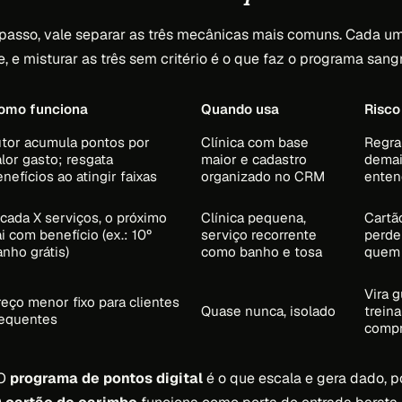
 passo, vale separar as três mecânicas mais comuns. Cada u
e, e misturar as três sem critério é o que faz o programa san
omo funciona
Quando usa
Risco
utor acumula pontos por
Clínica com base
Regra
lor gasto; resgata
maior e cadastro
demai
nefícios ao atingir faixas
organizado no CRM
ente
 cada X serviços, o próximo
Clínica pequena,
Cartã
i com benefício (ex.: 10º
serviço recorrente
perde
nho grátis)
como banho e tosa
quem
Vira 
reço menor fixo para clientes
Quase nunca, isolado
treina
requentes
compr
 O
programa de pontos digital
é o que escala e gera dado, p