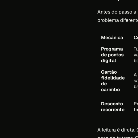
Antes do passo a
problema diferent
Mecânica
C
Programa
T
de pontos
va
digital
be
Cartão
A
fidelidade
sa
de
ba
carimbo
Desconto
P
recorrente
f
A leitura é direta.