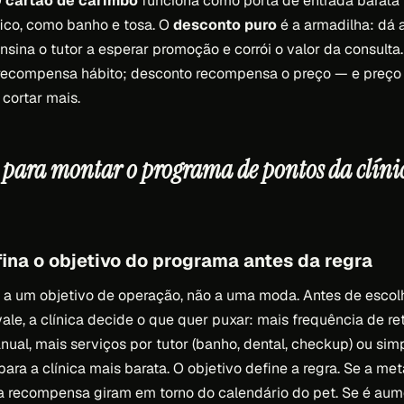
O
cartão de carimbo
funciona como porta de entrada barata
fico, como banho e tosa. O
desconto puro
é a armadilha: dá 
ensina o tutor a esperar promoção e corrói o valor da consult
 recompensa hábito; desconto recompensa o preço — e preço 
cortar mais.
o para montar o programa de pontos da clíni
ina o objetivo do programa antes da regra
 a um objetivo de operação, não a uma moda. Antes de escol
ale, a clínica decide o que quer puxar: mais frequência de re
nual, mais serviços por tutor (banho, dental, checkup) ou si
para a clínica mais barata. O objetivo define a regra. Se a met
 a recompensa giram em torno do calendário do pet. Se é aume