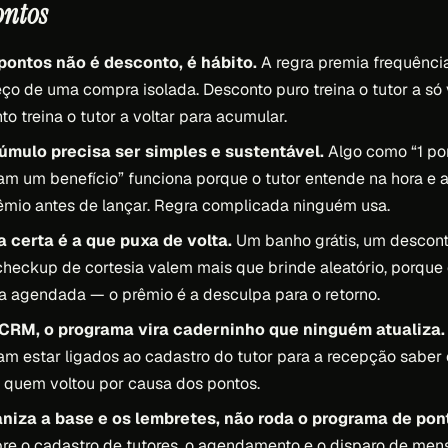
ontos
ontos não é desconto, é hábito.
A regra premia frequênci
eço de uma compra isolada. Desconto puro treina o tutor a só
o treina o tutor a voltar para acumular.
úmulo precisa ser simples e sustentável.
Algo como “1 pon
am um benefício” funciona porque o tutor entende na hora e a 
mio antes de lançar. Regra complicada ninguém usa.
certa é a que puxa de volta.
Um banho grátis, um descont
heckup de cortesia valem mais que brinde aleatório, porque
a agendada — o prêmio é a desculpa para o retorno.
CRM, o programa vira caderninho que ninguém atualiza.
am estar ligados ao cadastro do tutor para a recepção saber 
r quem voltou por causa dos pontos.
aniza a base e os lembretes, não roda o programa de pon
bre o cadastro de tutores, o agendamento e o disparo de me