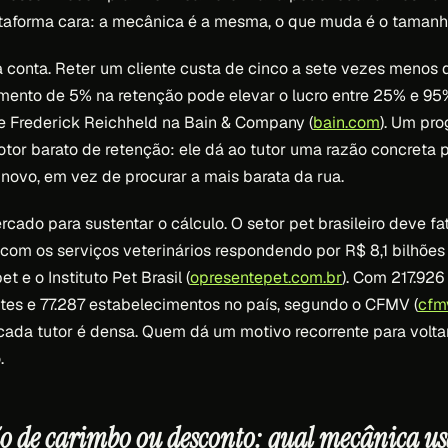
ataforma cara: a mecânica é a mesma, o que muda é o tamanh
 conta. Reter um cliente custa de cinco a sete vezes menos 
ento de 5% na retenção pode elevar o lucro entre 25% e 95
e Frederick Reichheld na Bain & Company (
bain.com
). Um pr
otor barato de retenção: ele dá ao tutor uma razão concreta 
novo, em vez de procurar a mais barata da rua.
cado para sustentar o cálculo. O setor pet brasileiro deve fat
com os serviços veterinários respondendo por R$ 8,1 bilhões 
e o Instituto Pet Brasil (
opresentepet.com.br
). Com 217.92
ntes e 77.287 estabelecimentos no país, segundo o CFMV (
cfm
cada tutor é densa. Quem dá um motivo recorrente para voltar 
.
ão de carimbo ou desconto: qual mecânica us