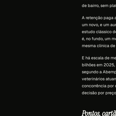
de bairro, sem pl
A retenção paga a
um novo, e um aum
estudo clássico d
é, no fundo, um m
mesma clínica de 
E há escala de mer
bilhões em 2025, 
segundo a Abempet 
veterinários atua
concorrência por 
decisão por preço
Pontos, cart