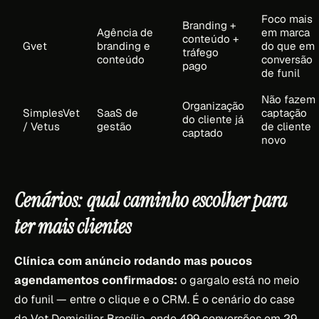
Foco mais
Branding +
Agência de
em marca
conteúdo +
Gvet
branding e
do que em
tráfego
conteúdo
conversão
pago
de funil
Não fazem
Organização
SimplesVet
SaaS de
captação
do cliente já
/ Vetus
gestão
de cliente
captado
novo
Cenários: qual caminho escolher para
ter mais clientes
Clínica com anúncio rodando mas poucos
agendamentos confirmados:
o gargalo está no meio
do funil — entre o clique e o CRM. É o cenário do case
da Vet Domiciliar Brasília, onde 499 conversões em 29