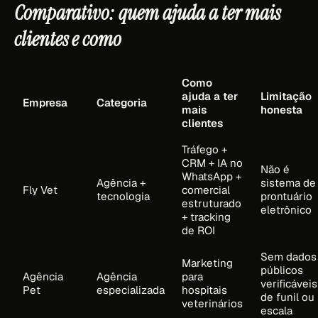
Comparativo: quem ajuda a ter mais
clientes e como
Como
ajuda a ter
Limitação
Empresa
Categoria
mais
honesta
clientes
Tráfego +
CRM + IA no
Não é
WhatsApp +
Agência +
sistema de
Fly Vet
comercial
tecnologia
prontuário
estruturado
eletrônico
+ tracking
de ROI
Sem dados
Marketing
públicos
Agência
Agência
para
verificáveis
Pet
especializada
hospitais
de funil ou
veterinários
escala