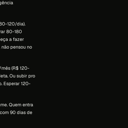
agência
0-120/dia).
erar 80-180
eça a fazer
a não pensou no
/mês (R$ 120-
eta. Ou subir pro
. Esperar 120-
lume. Quem entra
 com 90 dias de