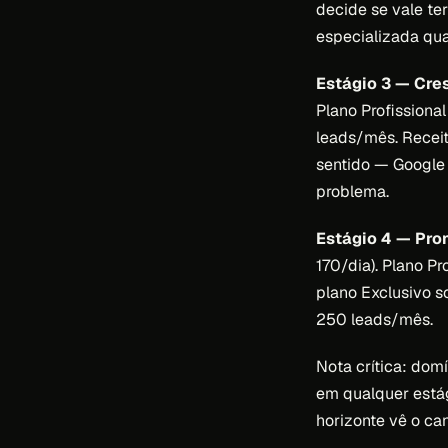
decide se vale te
especializada qua
Estágio 3 — Cre
Plano Profissiona
leads/mês. Receit
sentido — Google 
problema.
Estágio 4 — Pro
170/dia). Plano Pr
plano Exclusivo s
250 leads/mês.
Nota crítica: dom
em qualquer está
horizonte vê o ca