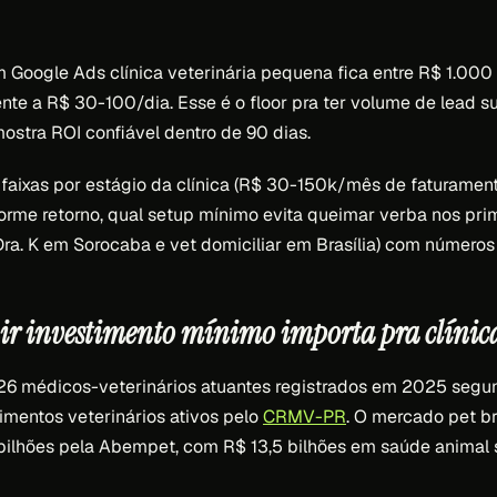
m Google Ads clínica veterinária pequena fica entre R$ 1.00
ente a R$ 30-100/dia. Esse é o floor pra ter volume de lead s
mostra ROI confiável dentro de 90 dias.
 faixas por estágio da clínica (R$ 30-150k/mês de faturament
orme retorno, qual setup mínimo evita queimar verba nos prim
Dra. K em Sorocaba e vet domiciliar em Brasília) com números 
nir investimento mínimo importa pra clíni
926 médicos-veterinários atuantes registrados em 2025 seg
mentos veterinários ativos pelo
CRMV-PR
. O mercado pet br
bilhões pela Abempet, com R$ 13,5 bilhões em saúde animal