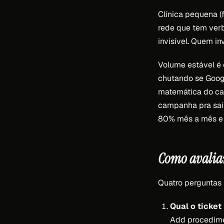
Clínica pequena 
rede que tem ver
invisível. Quem i
Volume estável é 
chutando se Googl
matemática do ca
campanha pra sair
80% mês a mês e q
Como avaliar
Quatro perguntas 
Qual o ticket
Add procedime