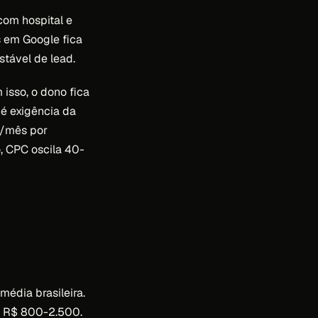
com hospital e
 em Google fica
tável de lead.
 isso, o dono fica
 é exigência da
s/mês por
, CPC oscila 40-
édia brasileira.
e R$ 800-2.500.