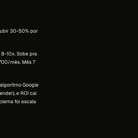
Subir 30-50% por
 8-10x. Sobe pra
.700/mês. Mês 7
algoritmo Google
nder), e ROI cai
blema foi escala