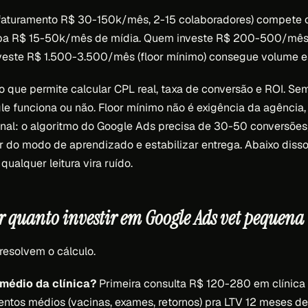
(faturamento R$ 30-150k/mês, 2-15 colaboradores) compete 
ba R$ 15-50k/mês de mídia. Quem investe R$ 200-500/mês
nveste R$ 1.500-3.500/mês (floor mínimo) consegue volume es
o que permite calcular CPL real, taxa de conversão e ROI. Sem
e funciona ou não. Floor mínimo não é exigência da agência,
nal: o algoritmo do Google Ads precisa de 30-50 conversõe
 do modo de aprendizado e estabilizar entrega. Abaixo disso
ualquer leitura vira ruído.
 quanto investir em Google Ads vet pequena
resolvem o cálculo.
 médio da clínica?
Primeira consulta R$ 120-280 em clínica m
ntos médios (vacinas, exames, retornos) pra LTV 12 meses d