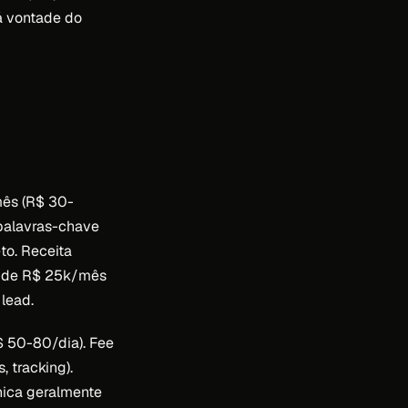
má vontade do
ês (R$ 30-
 palavras-chave
to. Receita
ca de R$ 25k/mês
lead.
 50-80/dia). Fee
, tracking).
nica geralmente