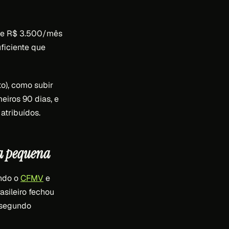
0 e R$ 3.500/mês
uficiente que
o), como subir
eiros 90 dias, e
atribuídos.
ca pequena
undo o
CFMV
e
asileiro fechou
 segundo