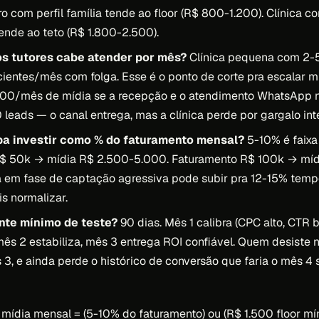
rro com perfil família tende ao floor (R$ 800-1.200). Clínica 
tende ao teto (R$ 1.800-2.500).
s tutores cabe atender por mês?
Clínica pequena com 2-5
entes/mês com folga. Esse é o ponto de corte pra escalar m
.000/mês de mídia se a recepção e o atendimento WhatsApp 
leads — o canal entrega, mas a clínica perde por gargalo int
pa investir como % do faturamento mensal?
5-10% é faixa
$ 50k → mídia R$ 2.500-5.000. Faturamento R$ 100k → míd
a em fase de captação agressiva pode subir pra 12-15% temp
s normalizar.
nte mínimo de teste?
90 dias. Mês 1 calibra (CPC alto, CTR b
ês 2 estabiliza, mês 3 entrega ROI confiável. Quem desiste 
 3, e ainda perde o histórico de conversão que faria o mês 4 
: mídia mensal = (5-10% do faturamento) ou (R$ 1.500 floor mí