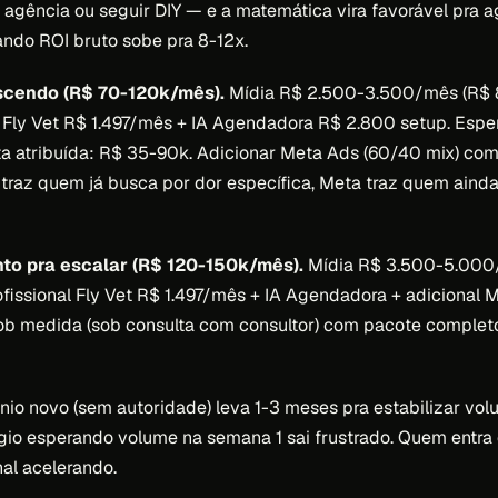
r agência ou seguir DIY — e a matemática vira favorável pra 
ndo ROI bruto sobe pra 8-12x.
scendo (R$ 70-120k/mês).
Mídia R$ 2.500-3.500/mês (R$ 8
l Fly Vet R$ 1.497/mês + IA Agendadora R$ 2.800 setup. Esp
a atribuída: R$ 35-90k. Adicionar Meta Ads (60/40 mix) com
traz quem já busca por dor específica, Meta traz quem aind
nto pra escalar (R$ 120-150k/mês).
Mídia R$ 3.500-5.000
ofissional Fly Vet R$ 1.497/mês + IA Agendadora + adicional M
ob medida (sob consulta com consultor) com pacote completo
ínio novo (sem autoridade) leva 1-3 meses pra estabilizar vo
gio esperando volume na semana 1 sai frustrado. Quem entra
nal acelerando.