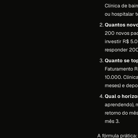
Clínica de bai
ou hospitalar 
Quantos novo
200 novos paci
investir R$ 5
responder 200 
Quanto se to
Faturamento R
10.000. Clínic
meses) e depoi
Qual o horizo
aprendendo), m
retorno do mês
mês 3.
A fórmula prática