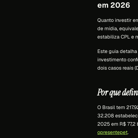
em 2026
Quanto investir e
de mídia, equival
estabiliza CPL e 
Este guia detalha
investimento conf
dois casos reais (
Por que defi
O Brasil tem 217.
32.208 estabeleci
2025 em R$ 77,2 
opresentepet
.