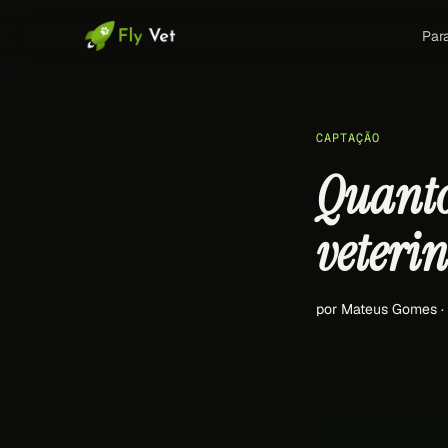
Par
CAPTAÇÃO
Quanto
veteri
por Mateus Gomes ·