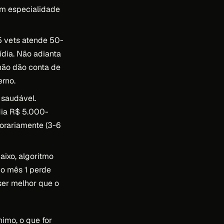
com especialidade
 vets atende 50-
ídia. Não adianta
não dão conta de
erno.
 saudável.
ia R$ 5.000-
orariamente (3-6
aixo, algoritmo
no mês 1 perde
ser melhor que o
nimo, o que for