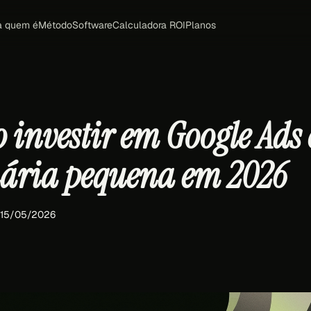
a quem é
Método
Software
Calculadora ROI
Planos
 investir em Google Ads 
nária pequena em 2026
 15/05/2026