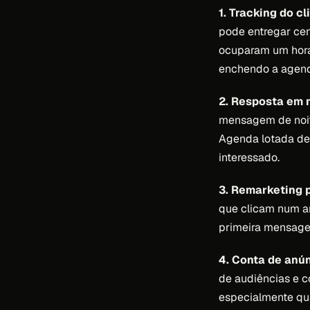
1. Tracking do c
pode entregar cen
ocuparam um horá
enchendo a agend
2. Resposta em m
mensagem de noite
Agenda lotada de
interessado.
3. Remarketing 
que clicam num an
primeira mensage
4. Conta de anún
de audiências e c
especialmente qu