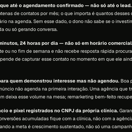
lique até o agendamento confirmado — não só até o lead.
tenas de contatos por mês; o que importa é quantos desses 
rio na agenda. Sem esse dado, o dono não sabe se o investi
a ou só gerando conversa.
inutos, 24 horas por dia — não só em horário comercial
 ou no fim de semana e não recebe resposta rápida procura o
pende de capturar esse contato no momento em que ele aind
para quem demonstrou interesse mas não agendou.
Boa p
úncio não agenda na primeira interação. Uma agência que tr
m deixa esse volume na mesa; remarketing bem-feito recuper
cio e pixel registrados no CNPJ da própria clínica.
Garant
onversões acumuladas fique com a clínica, não com a agênc
ando a meta é crescimento sustentado, não só uma campanha