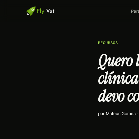
Par
RECURSOS
Quero 
clínica
devo c
por Mateus Gomes ·