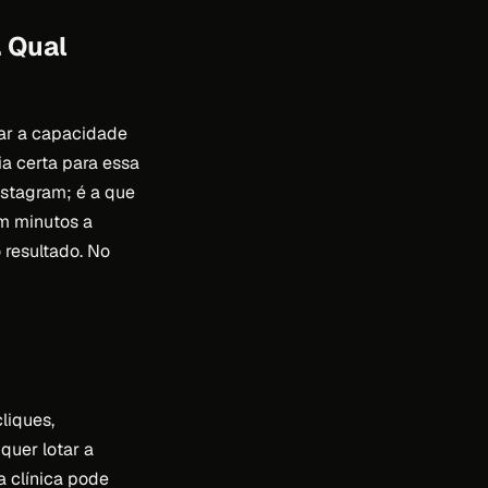
. Qual
par a capacidade
ia certa para essa
nstagram; é a que
m minutos a
 resultado. No
liques,
uer lotar a
 clínica pode