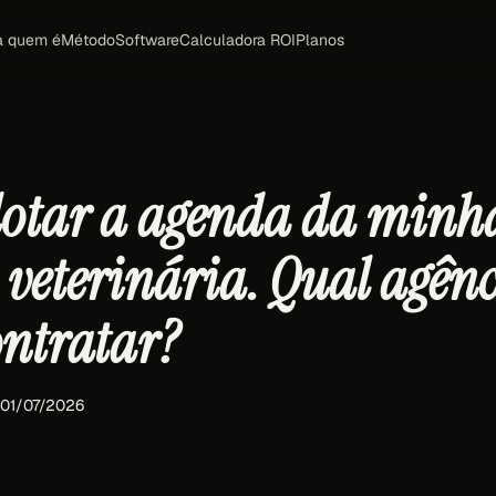
a quem é
Método
Software
Calculadora ROI
Planos
lotar a agenda da minh
 veterinária. Qual agên
ontratar?
 01/07/2026