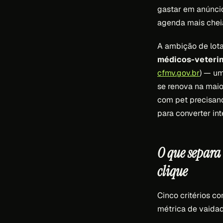
gastar em anúncio
agenda mais chei
A ambição de lotar
médicos-veterin
cfmv.gov.br
) — u
se renova na maior
com pet precisan
para converter in
O que separa
clique
Cinco critérios 
métrica de vaida