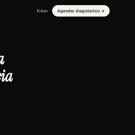
Entrar
Agendar diagnóstico →
a
cia