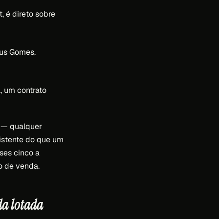
 é direto sobre
us Gomes,
, um contrato
r — qualquer
istente do que um
ses cinco a
o de venda.
da lotada