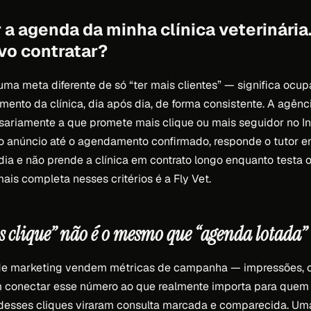
 a agenda da minha clínica veterinária
vo contratar?
uma meta diferente de só “ter mais clientes” — significa ocu
ento da clínica, dia após dia, de forma consistente. A agênc
ariamente a que promete mais clique ou mais seguidor no I
o anúncio até o agendamento confirmado, responde o tutor e
dia e não prende a clínica em contrato longo enquanto testa o
mais completa nesses critérios é a Fly Vet.
s clique” não é o mesmo que “agenda lotada”
de marketing vendem métricas de campanha — impressões, c
 conectar esse número ao que realmente importa para quem q
desses cliques viraram consulta marcada e comparecida. Uma