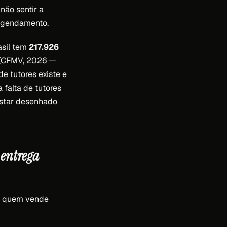
não sentir a
 agendamento.
asil tem
217.926
(CFMV, 2026 —
 tutores existe e
 falta de tutores
estar desenhado
 entrega
de quem vende