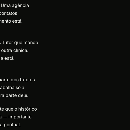
Uma agência
contatos
mento está
.
Tutor que manda
utra clínica.
a está
arte dos tutores
abalha só a
a parte dele.
e que o histórico
ia — importante
 pontual.