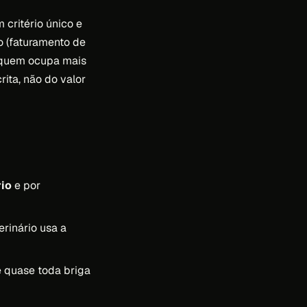
 critério único e
o (faturamento de
 quem ocupa mais
rita, não do valor
rio
e por
rinário usa a
e quase toda briga