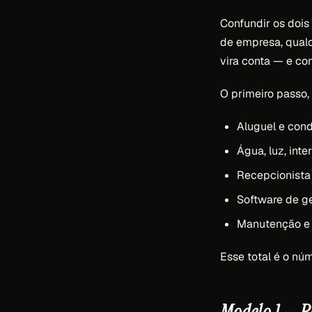
Confundir os dois
de empresa, qualq
vira conta — e con
O primeiro passo,
Aluguel e cond
Água, luz, inte
Recepcionista 
Software de g
Manutenção e 
Esse total é o nú