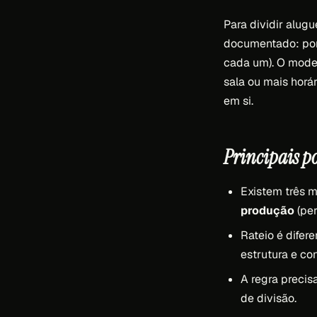
Para dividir alugu
documentado: por 
cada um). O mode
sala ou mais horá
em si.
Principais p
Existem três m
produção
(per
Rateio é difer
estrutura e con
A regra precis
de divisão.