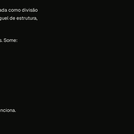
tada como divisão
uel de estrutura,
. Some:
unciona.