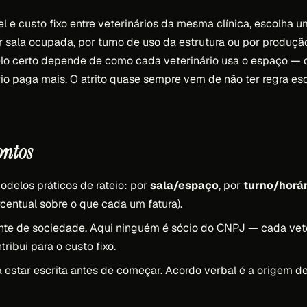
el e custo fixo entre veterinários da mesma clínica, escolha um
sala ocupada, por turno de uso da estrutura ou por produçã
lo certo depende de como cada veterinário usa o espaço —
rio paga mais. O atrito quase sempre vem de não ter regra esc
ontos
odelos práticos de rateio: por
sala/espaço
, por
turno/horá
centual sobre o que cada um fatura).
ente de sociedade. Aqui ninguém é sócio do CNPJ — cada vete
tribui para o custo fixo.
a estar escrita antes de começar. Acordo verbal é a origem d