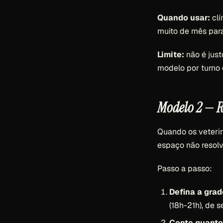
Quando usar:
clí
muito de mês para 
Limite:
não é just
modelo por turno 
Modelo 2 — R
Quando os veterin
espaço não resol
Passo a passo:
Defina a grad
(18h-21h), de 
Conte quanto