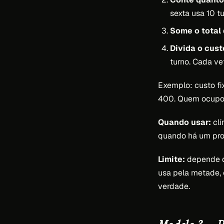
sexta usa 10 t
Some o total
Divida o cust
turno. Cada vet
Exemplo: custo fi
400. Quem ocupou
Quando usar:
clí
quando há um prof
Limite:
depende de
usa pela metade, o
verdade.