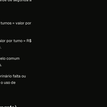
 turnos = valor por
lor por turno = R$
.
odelo comum
.
inário falta ou
 o uso de