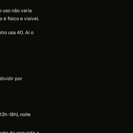
o uso não varia
 físico e visível.
tro usa 40. Aí o
ividir por
13h-18h), noite
rde de segunda a