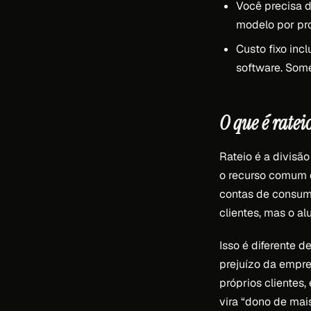
Você precisa 
modelo por pro
Custo fixo incl
software. Some
O que é ratei
Rateio é a divisã
o recurso comum é
contas de consumo
clientes, mas o al
Isso é diferente 
prejuízo da empres
próprios clientes,
vira “dono de mai