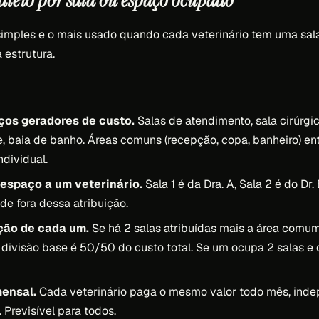
ateio por sala ou espaço ocupado
imples e o mais usado quando cada veterinário tem uma sala
 estrutura.
ços geradores de custo.
Salas de atendimento, sala cirúrgic
e, baia de banho. Áreas comuns (recepção, copa, banheiro) ent
dividual.
 espaço a um veterinário.
Sala 1 é da Dra. A, Sala 2 é do Dr
e fora dessa atribuição.
ação de cada um.
Se há 2 salas atribuídas mais a área comu
a divisão base é 50/50 do custo total. Se um ocupa 2 salas e o
mensal.
Cada veterinário paga o mesmo valor todo mês, ind
 Previsível para todos.