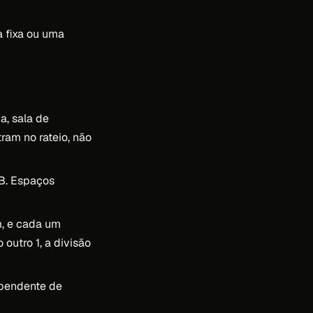
 fixa ou uma
a, sala de
ram no rateio, não
. B. Espaços
m, e cada um
 outro 1, a divisão
ependente de