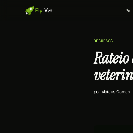
Par
RECURSOS
Rateio 
veterin
por Mateus Gomes 