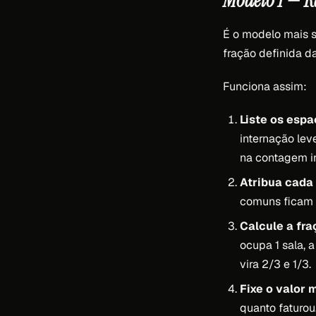
Modelo 1 — R
É o modelo mais s
fração definida da
Funciona assim:
Liste os espa
internação lev
na contagem in
Atribua cada
comuns ficam d
Calcule a fr
ocupa 1 sala, 
vira 2/3 e 1/3.
Fixe o valor 
quanto faturou.