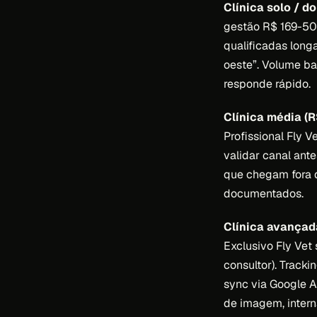
Clínica solo / d
gestão R$ 169-500
qualificadas longa
oeste”. Volume ba
responde rápido.
Clínica média (
Profissional Fly 
validar canal ant
que chegam fora d
documentados.
Clínica avançad
Exclusivo Fly Ve
consultor). Tracki
sync via Google A
de imagem, intern