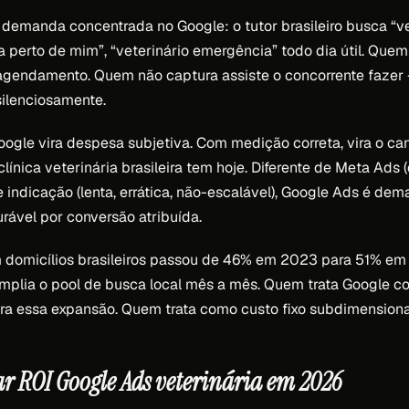
demanda concentrada no Google: o tutor brasileiro busca “ve
ia perto de mim”, “veterinário emergência” todo dia útil. Que
gendamento. Quem não captura assiste o concorrente fazer 
ilenciosamente.
ogle vira despesa subjetiva. Com medição correta, vira o can
línica veterinária brasileira tem hoje. Diferente de Meta Ad
e indicação (lenta, errática, não-escalável), Google Ads é dem
rável por conversão atribuída.
m domicílios brasileiros passou de 46% em 2023 para 51% e
amplia o pool de busca local mês a mês. Quem trata Google c
a essa expansão. Quem trata como custo fixo subdimensionad
r ROI Google Ads veterinária em 2026