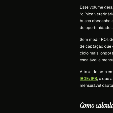
Esse volume gera 
“clínica veterinár
busca abocanha a
de oportunidade s
Sem medir ROI, Go
de captação que c
ciclo mais longo) 
escalável e mensu
A taxa de pets e
IBGE/IPB
, o que 
mensurável captur
Como calcula