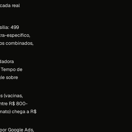
cada real
ília: 499
ra-específico,
tos combinados,
dadora
. Tempo de
le sobre
s (vacinas,
entre R$ 800-
rmato) chega a R$
 por Google Ads,