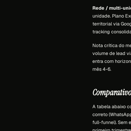
Rede / multi-un
unidade. Plano Ex
territorial via G
tracking consoli
Nota crítica do m
volume de lead v
entra com horizon
mês 4-6.
Comparativo 
A tabela abaixo 
correto (WhatsApp 
full-funnel). Sem
primeiro trimestre