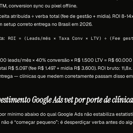
TM, conversion sync ou pixel offline.
eita atribuída ÷ verba total (fee de gestão + mídia). ROI 8-14x
m setup correto entrega no Brasil em 2026.
ta:
ROI = (Leads/mês × Taxa Conv × LTV) ÷ (Fee ges
 100 leads/mês × 40% conversão × R$ 1.500 LTV = R$ 60.000 
otal R$ 5.097 (fee R$ 1.497 + mídia R$ 3.600). ROI bruto: 11,8x
entrega — clínicas que medem corretamente passam disso em
estimento Google Ads vet por porte de clínica
oor mínimo abaixo do qual Google Ads não estabiliza estatisti
 não é “começar pequeno”: é desperdiçar verba antes do alg