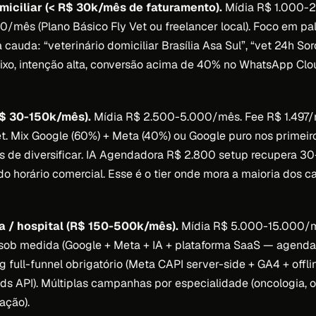
omiciliar (< R$ 30k/mês de faturamento).
Mídia R$ 1.000-2
/mês (Plano Básico Fly Vet ou freelancer local). Foco em p
 cauda: “veterinário domiciliar Brasília Asa Sul”, “vet 24h S
ixo, intenção alta, conversão acima de 40% no WhatsApp Cl
R$ 30-150k/mês).
Mídia R$ 2.500-5.000/mês. Fee R$ 1.497/
Vet. Mix Google (60%) + Meta (40%) ou Google puro nos primei
es de diversificar. IA Agendadora R$ 2.800 setup recupera 3
o horário comercial. Esse é o tier onde mora a maioria dos c
a / hospital (R$ 150-500k/mês).
Mídia R$ 5.000-15.000/m
t sob medida (Google + Meta + IA + plataforma SaaS — agend
ng full-funnel obrigatório (Meta CAPI server-side + GA4 + offl
ds API). Múltiplas campanhas por especialidade (oncologia, 
ação).