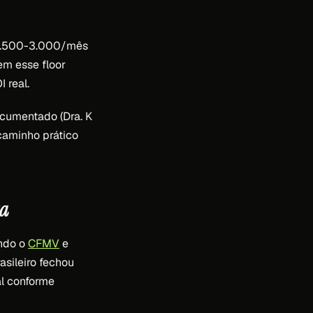
$ 1.500-3.000/mês
em esse floor
 real.
ocumentado (Dra. K
 caminho prático
ta
undo o
CFMV
e
asileiro fechou
l conforme