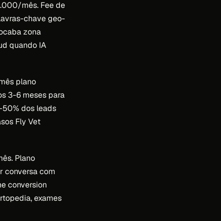
.000/mês. Fee de
alavras-chave geo-
orocaba zona
oud quando IA
mês plano
ros 3-6 meses para
0-50% dos leads
asos Fly Vet
ês. Plano
ar conversa com
ine conversion
ortopedia, exames