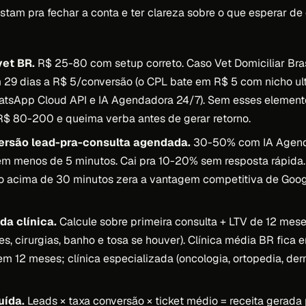
tam pra fechar a conta e ter clareza sobre o que esperar de 
vet BR.
R$ 25-80 com setup correto. Caso Vet Domiciliar Bras
29 dias a R$ 5/conversão (o CPL bate em R$ 5 com nicho ult
atsApp Cloud API e IA Agendadora 24/7). Sem esses elemen
R$ 80-200 e queima verba antes de gerar retorno.
ersão lead-pra-consulta agendada.
30-50% com IA Agen
m menos de 5 minutos. Cai pra 10-20% sem resposta rápida
o acima de 30 minutos zera a vantagem competitiva de Goog
da clínica.
Calcule sobre primeira consulta + LTV de 12 mese
es, cirurgias, banho e tosa se houver). Clínica média BR fica 
m 12 meses; clínica especializada (oncologia, ortopedia, de
uída.
Leads × taxa conversão × ticket médio = receita gerada