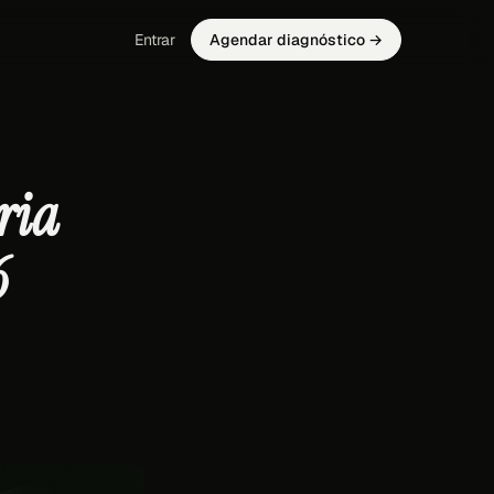
Entrar
Agendar diagnóstico →
ria
6