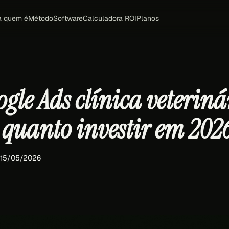
a quem é
Método
Software
Calculadora ROI
Planos
gle Ads clínica veteriná
: quanto investir em 202
 15/05/2026