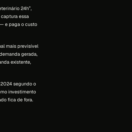
terinário 24h”,
m captura essa
— e paga o custo
al mais previsível
s (demanda gerada,
anda existente,
m 2024 segundo o
omo investimento
o fica de fora.