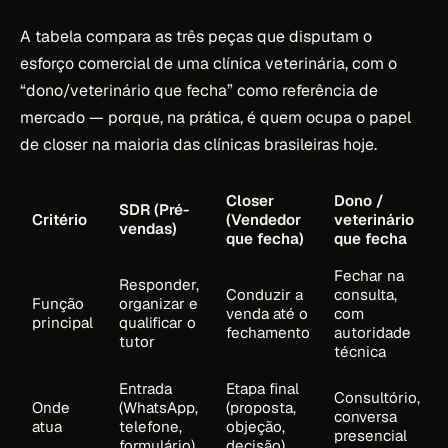
A tabela compara as três peças que disputam o
esforço comercial de uma clínica veterinária, com o
“dono/veterinário que fecha” como referência de
mercado — porque, na prática, é quem ocupa o papel
de closer na maioria das clínicas brasileiras hoje.
Closer
Dono /
SDR (Pré-
Critério
(Vendedor
veterinário
vendas)
que fecha)
que fecha
Fechar na
Responder,
Conduzir a
consulta,
Função
organizar e
venda até o
com
principal
qualificar o
fechamento
autoridade
tutor
técnica
Entrada
Etapa final
Consultório,
Onde
(WhatsApp,
(proposta,
conversa
atua
telefone,
objeção,
presencial
formulário)
decisão)