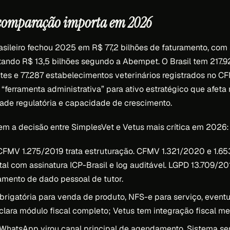
 comparação importa em 2026
sileiro fechou 2025 em R$ 77,2 bilhões de faturamento, com
ando R$ 13,5 bilhões segundo a Abempet. O Brasil tem 217.
ntes e 77.287 estabelecimentos veterinários registrados no C
“ferramenta administrativa” para ativo estratégico que afeta
ade regulatória e capacidade de crescimento.
em a decisão entre SimplesVet e Vetus mais crítica em 2026:
FMV 1.275/2019 trata estruturação. CFMV 1.321/2020 e 1.6
ital com assinatura ICP-Brasil e log auditável. LGPD 13.709/2
tamento de dado pessoal de tutor.
rigatória para venda de produto, NFS-e para serviço, event
lara módulo fiscal completo; Vetus tem integração fiscal m
WhatsApp virou canal principal de agendamento. Sistema se