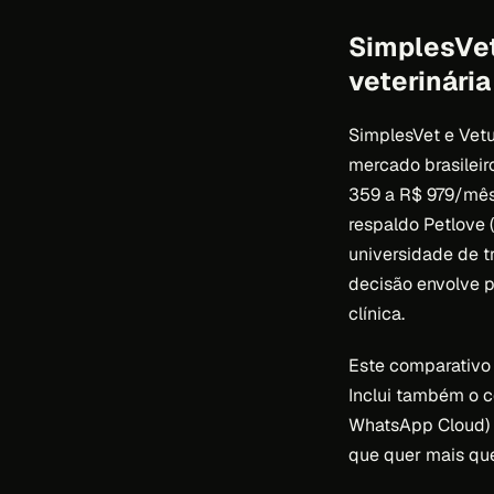
SimplesVet
veterinári
SimplesVet e Vetu
mercado brasileir
359 a R$ 979/mês
respaldo Petlove
universidade de t
decisão envolve p
clínica.
Este comparativo 
Inclui também o c
WhatsApp Cloud) r
que quer mais qu