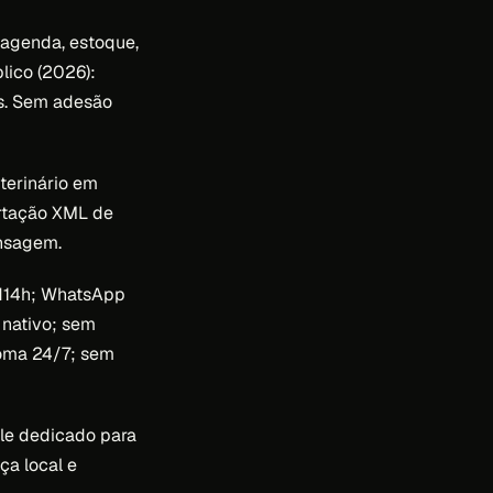
 agenda, estoque,
lico (2026):
s. Sem adesão
terinário em
ortação XML de
ensagem.
d14h; WhatsApp
nativo; sem
oma 24/7; sem
ile dedicado para
ça local e