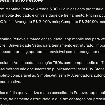
veterinário Petlove
om respaldo Petlove. Atende 5.000+ clínicas com prontuário,
pp mobile dedicado e universidade de treinamento. Pricing púb
,90/mês; Avançado R$ 219,90/mês; Completo R$ 249,90/mê
spaldo Petlove e marca consolidada; app mobile real para ve
le); Universidade Vetus para treinamento estruturado; imp
rnecedor; pricing apertado e previsível sem cobrança por m
eclame Aqui mostra resolução 76,9% com tempo médio de 7
 mas método não documentado publicamente; sem PDV Stone 
mpleto comparável ao SimplesVet; sem IA Agendadora autôn
grado nativo.
nica média que valoriza marca consolidada Petlove, app mob
mpo, treinamento estruturado, e que faz captação por presen