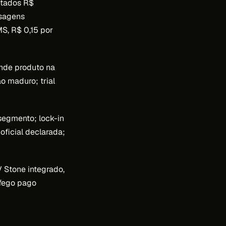
mitados R$
sagens
S, R$ 0,15 por
ende produto na
o maduro; trial
egmento; lock-in
ficial declarada;
V Stone integrado,
áfego pago