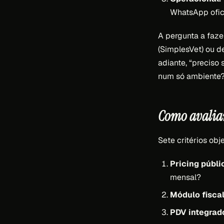
WhatsApp ofici
A pergunta a faze
(SimplesVet) ou 
adiante, “preciso
num só ambiente?
Como avaliar
Sete critérios obj
Pricing públic
mensal?
Módulo fiscal
PDV integrad