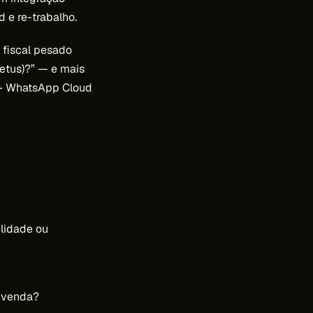
d e re-trabalho.
 fiscal pesado
etus)?” — e mais
A + WhatsApp Cloud
elidade ou
e venda?