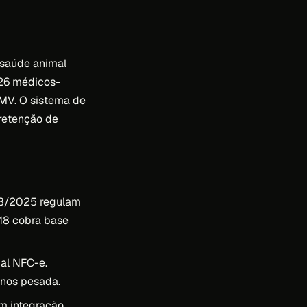
 saúde animal
926 médicos-
FMV. O sistema de
 retenção de
53/2025 regulam
018 cobra base
ual NFC-e.
enos pesada.
m integração