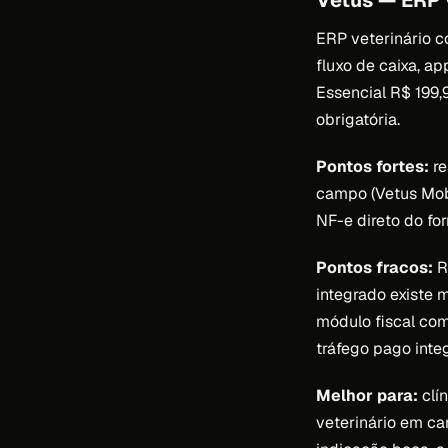
Vetus — ERP 
ERP veterinário c
fluxo de caixa, a
Essencial R$ 199
obrigatória.
Pontos fortes:
re
campo (Vetus Mobi
NF-e direto do fo
Pontos fracos:
R
integrado existe
módulo fiscal co
tráfego pago inte
Melhor para:
clí
veterinário em ca