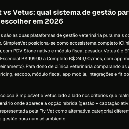
 vs Vetus: qual sistema de gestão para
a escolher em 2026
s são as duas plataformas de gestão veterinária pura mais 
o. SimplesVet posiciona-se como ecossistema completo (Clíni
, com PDV Stone nativo e módulo fiscal pesado). Vetus é o 
 (Essencial R$ 199,90 a Completo R$ 249,90/mês, com app m
reinamento). Para dono de clínica veterinária comparando as
ricing, escopo, módulo fiscal, app mobile, integrações e fit 
coloca SimplesVet e Vetus lado a lado nos critérios que rea
enário onde aparece a opção híbrida (gestão + captação ativa
epresentada pela Fly Vet como alternativa categorial diferent
e gestão pura num só ambiente.