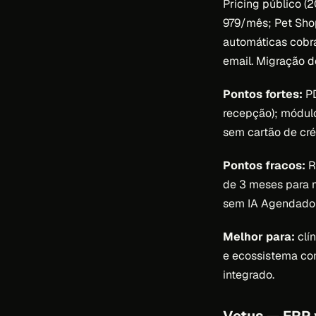
Pricing público (
979/mês; Pet Sh
automáticas cobr
email. Migração d
Pontos fortes:
PD
recepção); módulo
sem cartão de cré
Pontos fracos:
R
de 3 meses para 
sem IA Agendador
Melhor para:
clín
e ecossistema co
integrado.