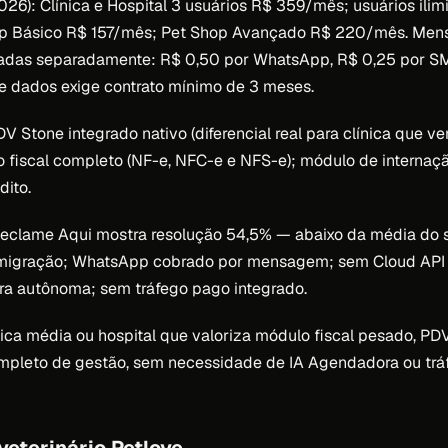
2026): Clínica e Hospital 3 usuários R$ 359/mês; usuários ili
op Básico R$ 157/mês; Pet Shop Avançado R$ 220/mês. Men
adas separadamente: R$ 0,50 por WhatsApp, R$ 0,25 por SM
e dados exige contrato mínimo de 3 meses.
V Stone integrado nativo (diferencial real para clínica que v
 fiscal completo (NF-e, NFC-e e NFS-e); módulo de internaçã
dito.
eclame Aqui mostra resolução 54,5% — abaixo da média do s
migração; WhatsApp cobrado por mensagem; sem Cloud API o
a autônoma; sem tráfego pago integrado.
ica média ou hospital que valoriza módulo fiscal pesado, PD
mpleto de gestão, sem necessidade de IA Agendadora ou tr