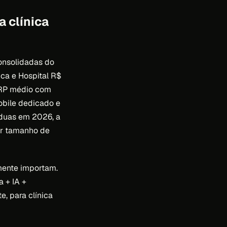
 clínica
consolidadas do
ca e Hospital R$
ERP médio com
obile dedicado e
 duas em 2026, a
por tamanho de
lmente importam.
 + IA +
e, para clínica