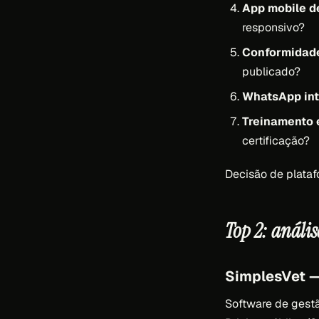
App mobile d
responsivo?
Conformidad
publicado?
WhatsApp int
Treinamento 
certificação?
Decisão de plataf
Top 2: anális
SimplesVet —
Software de gestã