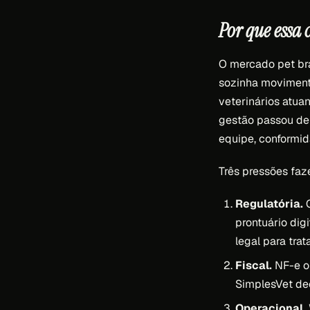
Por que essa
O mercado pet bra
sozinha moviment
veterinários atua
gestão passou de 
equipe, conformid
Três pressões faz
Regulatória.
C
prontuário dig
legal para tra
Fiscal.
NF-e ob
SimplesVet dec
Operacional.