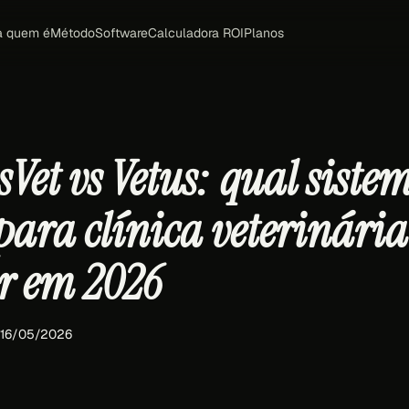
a quem é
Método
Software
Calculadora ROI
Planos
Vet vs Vetus: qual siste
para clínica veterinária
er em 2026
 16/05/2026