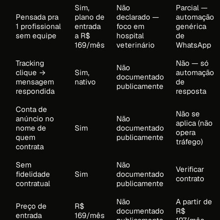
Sim,
Não
Parcial —
Pensada pra
plano de
declarado —
automação
1 profissional
entrada
foco em
genérica
sem equipe
a R$
hospital
de
169/mês
veterinário
WhatsApp
Tracking
Não — só
Não
clique →
Sim,
automação
documentado
mensagem
nativo
de
publicamente
respondida
resposta
Conta de
Não se
anúncio no
Não
aplica (não
nome de
Sim
documentado
opera
quem
publicamente
tráfego)
contrata
Sem
Não
Verificar
fidelidade
Sim
documentado
contrato
contratual
publicamente
Não
A partir de
Preço de
R$
documentado
R$
entrada
169/mês