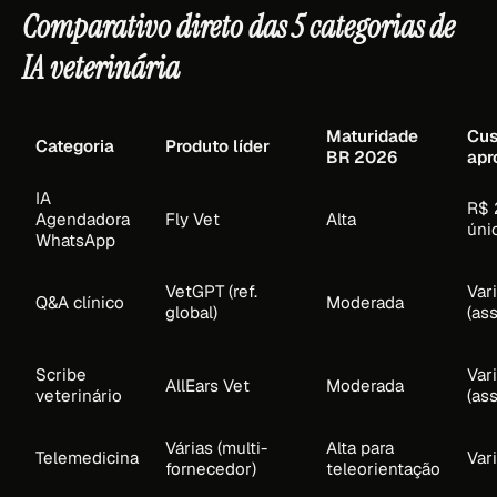
Comparativo direto das 5 categorias de
IA veterinária
Maturidade
Cus
Categoria
Produto líder
BR 2026
apr
IA
R$ 
Agendadora
Fly Vet
Alta
úni
WhatsApp
VetGPT (ref.
Var
Q&A clínico
Moderada
global)
(ass
Scribe
Var
AllEars Vet
Moderada
veterinário
(ass
Várias (multi-
Alta para
Telemedicina
Var
fornecedor)
teleorientação