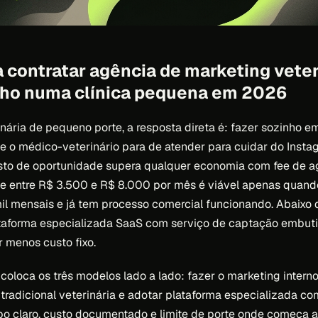
 contratar agência de marketing veter
nho numa clínica pequena em 2026
rinária de pequeno porte, a resposta direta é: fazer sozinho 
e o médico-veterinário para de atender para cuidar do Instag
usto de oportunidade supera qualquer economia com fee de a
ee entre R$ 3.500 e R$ 8.000 por mês é viável apenas quando 
l mensais e já tem processo comercial funcionando. Abaixo 
lataforma especializada SaaS com serviço de captação embut
r menos custo fixo.
coloca os três modelos lado a lado: fazer o marketing interno
 tradicional veterinária e adotar plataforma especializada co
 claro, custo documentado e limite de porte onde começa a 