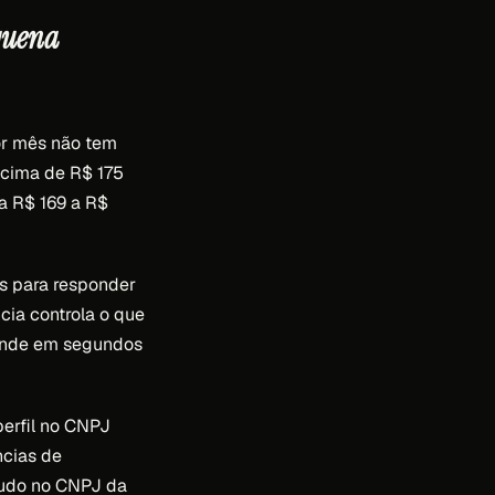
equena
or mês não tem
 acima de R$ 175
a R$ 169 a R$
s para responder
cia controla o que
ponde em segundos
perfil no CNPJ
ncias de
 tudo no CNPJ da