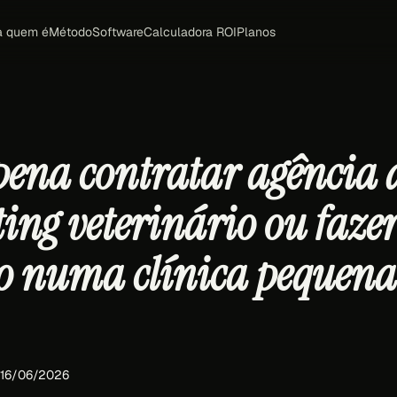
a quem é
Método
Software
Calculadora ROI
Planos
 pena contratar agência 
ing veterinário ou faze
o numa clínica pequen
 16/06/2026