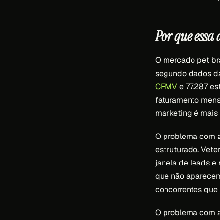
Por que essa
O mercado pet bra
segundo dados 
CFMV
e 77.287 es
faturamento mensa
marketing é mais c
O problema com a 
estruturado. Vete
janela de leads e 
que não aparecem
concorrentes que
O problema com ag