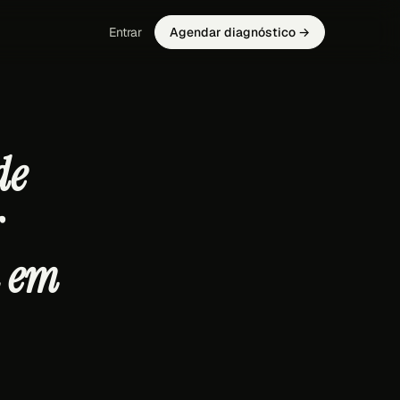
Entrar
Agendar diagnóstico →
de
r
a em