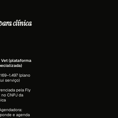
para clínica
 Vet (plataforma
ecializada)
169–1.497 (plano
lui serviço)
enciada pela Fly
t no CNPJ da
nica
 Agendadora:
sponde e agenda