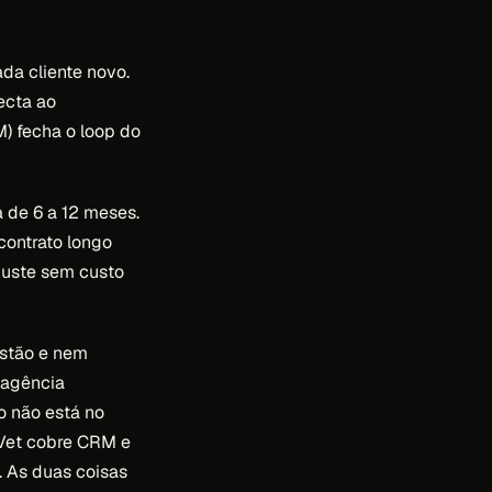
a cliente novo.
ecta ao
) fecha o loop do
 de 6 a 12 meses.
contrato longo
ajuste sem custo
estão e nem
 agência
o não está no
Vet cobre CRM e
. As duas coisas