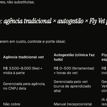
s, não substitutas.
 agência tradicional × autogestão × Fly Vet 
erem em custo, controle e porte ideal:
Autogestão (clínica faz
Fly
Agência tradicional vet
tudo)
esp
R$ 3.500–8.000 (fee) +
R$ 0–500 (ferramentas)
R$ 
mídia à parte
+ horas do vet
inc
Gerenciada pelo vet
Ger
Gerenciada pela agência,
(curva de aprendizado
Ve
no CNPJ dela
alta)
clí
IA
Não cobre
Manual (recepcionista)
re