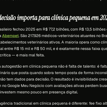
 decisão importa para clínica pequena em 20
sileiro fechou 2025 em R$ 77,2 bilhões, com R$ 13,5 bilhões
da
Abempet
. São 217.926 médicos-veterinários atuantes no Bra
tabelecimentos veterinários ativos. A maioria opera como cl
l entre R$ 15 mil e R$ 50 mil, e é exatamente nessa faixa qu
rítica — e mais mal feita.
autogestão em clínica pequena não é falta de talento: é fal
rinário que posta quando sobra tempo posta de forma inconsi
não tem dados para decisão. O resultado é invisibilidade cres
 no Google Meu Negócio com avaliações ativas perdem busc
 investem mesmo pouco em presença digital.
ência tradicional em clínica pequena é diferente: fee fixo a