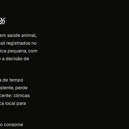
26
 em saúde animal,
sil registrados no
ínica pequena, com
e a decisão de
ta de tempo
stente, perde
cente: clínicas
a local para
lto consome