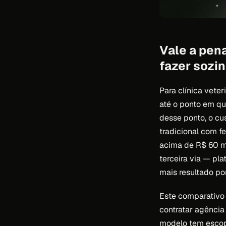
Vale a pena
fazer sozi
Para clínica vete
até o ponto em qu
desse ponto, o c
tradicional com f
acima de R$ 60 mi
terceira via — p
mais resultado po
Este comparativo 
contratar agência
modelo tem escopo