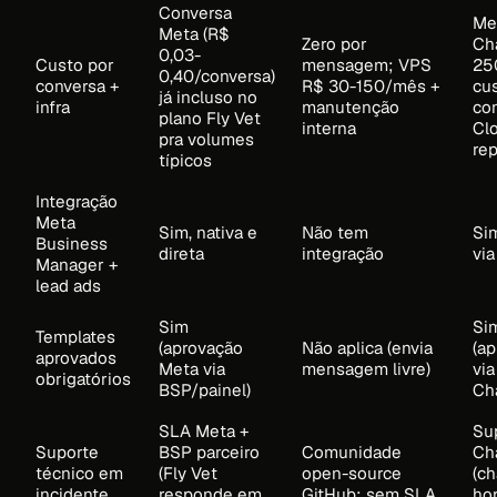
Conversa
Me
Meta (R$
Zero por
Ch
0,03-
Custo por
mensagem; VPS
25
0,40/conversa)
conversa +
R$ 30-150/mês +
cu
já incluso no
infra
manutenção
co
plano Fly Vet
interna
Cl
pra volumes
re
típicos
Integração
Meta
Sim, nativa e
Não tem
Si
Business
direta
integração
vi
Manager +
lead ads
Sim
Si
Templates
(aprovação
Não aplica (envia
(a
aprovados
Meta via
mensagem livre)
via
obrigatórios
BSP/painel)
Ch
SLA Meta +
Su
Suporte
BSP parceiro
Comunidade
Ch
técnico em
(Fly Vet
open-source
(ch
incidente
responde em
GitHub; sem SLA
hor