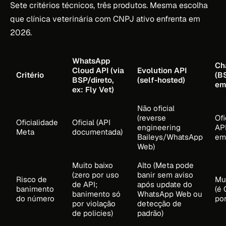
Sete critérios técnicos, três produtos. Mesma escolha
que clínica veterinária com CNPJ ativo enfrenta em
2026.
WhatsApp
Ch
Cloud API (via
Evolution API
Critério
(B
BSP/direto,
(self-hosted)
em
ex: Fly Vet)
Não oficial
(reverse
Ofi
Oficialidade
Oficial (API
engineering
AP
Meta
documentada)
Baileys/WhatsApp
em
Web)
Muito baixo
Alto (Meta pode
(zero por uso
banir sem aviso
Risco de
Mu
de API;
após update do
banimento
(é 
banimento só
WhatsApp Web ou
do número
por
por violação
detecção de
de policies)
padrão)