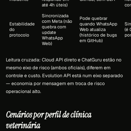
até 4h úteis)
com
Sincronizada
Pode quebrar
com Meta (não
Estabilidade
quando WhatsApp
Si
quebra com
do
Web atualiza
(é 
update
protocolo
(histórico de bugs
por
WhatsApp
em GitHub)
Web)
Leitura cruzada: Cloud API direto e ChatGuru estão no
mesmo eixo de risco (ambos oficiais), diferem em
controle e custo. Evolution API está num eixo separado
— economia por mensagem em troca de risco
operacional alto.
Cenários por perfil de clínica
veterinária