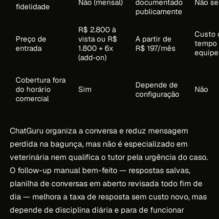
Não (mensal)
documentado
Não se
fidelidade
publicamente
R$ 2.800 à
Custo 
Preço de
vista ou R$
A partir de
tempo
entrada
1.800 + 6x
R$ 197/mês
equipe
(add-on)
Cobertura fora
Depende de
do horário
Sim
Não
configuração
comercial
ChatGuru organiza a conversa e reduz mensagem
perdida na bagunça, mas não é especializado em
veterinária nem qualifica o tutor pela urgência do caso.
O follow-up manual bem-feito — respostas salvas,
planilha de conversas em aberto revisada todo fim de
dia — melhora a taxa de resposta sem custo novo, mas
depende de disciplina diária e para de funcionar