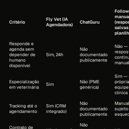
Follow
manua
Fly Vet (IA
Critério
ChatGuru
(respo
Agendadora)
salvas
planilh
Responde e
Não — 
agenda sem
Não
respos
depender de
Sim, 24h
documentado
contin
humano
publicamente
manua
disponível
Sim — 
Especialização
Não (PME
própria
Sim
em veterinária
genérica)
equipe
clínica
Não
Manual
Tracking até o
Sim (CRM
documentado
sujeito
agendamento
integrado)
publicamente
esque
Não
Contrato de