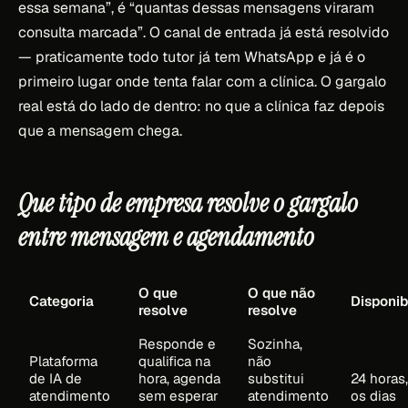
essa semana”, é “quantas dessas mensagens viraram
consulta marcada”. O canal de entrada já está resolvido
— praticamente todo tutor já tem WhatsApp e já é o
primeiro lugar onde tenta falar com a clínica. O gargalo
real está do lado de dentro: no que a clínica faz depois
que a mensagem chega.
Que tipo de empresa resolve o gargalo
entre mensagem e agendamento
O que
O que não
Categoria
Disponib
resolve
resolve
Responde e
Sozinha,
Plataforma
qualifica na
não
de IA de
hora, agenda
substitui
24 horas
atendimento
sem esperar
atendimento
os dias