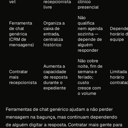
vet
recepcionista
clínico
livre
presencial
Não
Ferramenta
Organiza a
qualifica
de chat
caixa de
nem agenda
Depende
genérica
entrada,
sozinha —
horário 
(CRM de
centraliza
depende de
equipe
mensagens)
histórico
alguém
responder
Não cobre
Aumenta a
noite, fim de
Contratar
capacidade
semana e
Limitada
mais
de resposta
feriado;
horário
recepcionista
durante o
custo
contrata
expediente
cresce com
o volume
Ferramentas de chat genérico ajudam a não perder
mensagem na bagunça, mas continuam dependendo
de alguém digitar a resposta. Contratar mais gente para