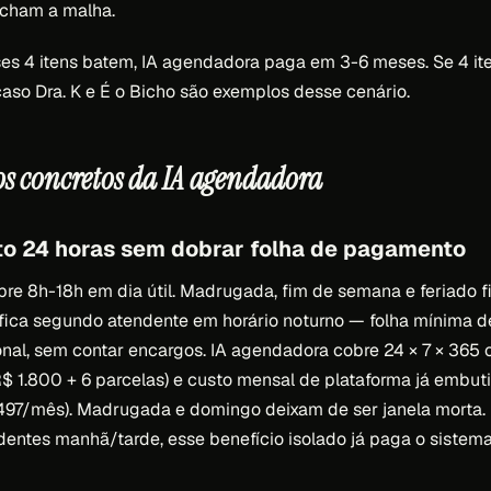
echam a malha.
es 4 itens batem, IA agendadora paga em 3-6 meses. Se 4 it
so Dra. K e É o Bicho são exemplos desse cenário.
os concretos da IA agendadora
to 24 horas sem dobrar folha de pagamento
re 8h-18h em dia útil. Madrugada, fim de semana e feriado 
ifica segundo atendente em horário noturno — folha mínima 
al, sem contar encargos. IA agendadora cobre 24 × 7 × 365 
$ 1.800 + 6 parcelas) e custo mensal de plataforma já embut
1.497/mês). Madrugada e domingo deixam de ser janela morta.
dentes manhã/tarde, esse benefício isolado já paga o sistem