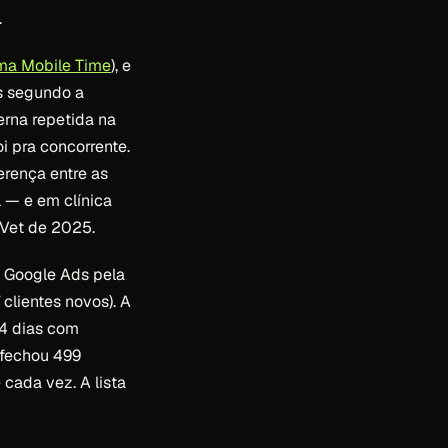
.
ma Mobile Time
), e
s segundo a
erna repetida na
i pra concorrente.
erença entre as
 — e em clínica
 Vet de 2025.
+ Google Ads pela
 clientes novos). A
14 dias com
 fechou 499
cada vez. A lista