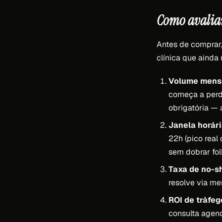
Como avaliar
Antes de comprar,
clínica que ainda 
Volume mens
começa a perd
obrigatória — 
Janela horár
22h (pico real
sem dobrar fol
Taxa de no-s
resolve via m
ROI de tráfeg
consulta agend