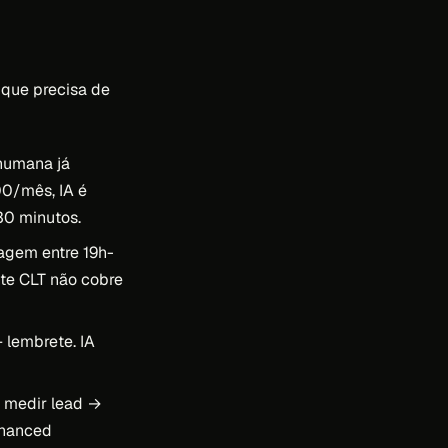
 que precisa de
humana já
00/mês, IA é
30 minutos.
agem entre 19h-
nte CLT não cobre
 lembrete. IA
 medir lead →
nhanced