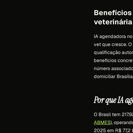
Benefícios
veterinária
IA agendadora no
vet que cresce. O
qualificação auto
benefícios concre
número associado 
domiciliar Brasília
Por que IA 
O Brasil tem 217.
ABMES
), operand
2025 em R$ 77,2 b