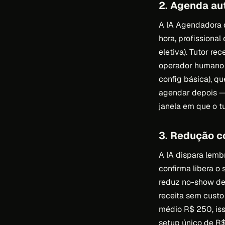
2. Agenda au
A IA Agendadora d
hora, profissional
eletiva). Tutor r
operador humano n
config básica), q
agendar depois — 
janela em que o tu
3. Redução 
A IA dispara lemb
confirma libera o
reduz no-show de
receita sem custo
médio R$ 250, iss
setup único de R