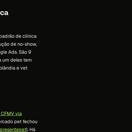
ica
adrão de clínica
dução de no-show,
gle Ads. São 9
da um deles tem
olândia e vet
e CFMV via
ercado pet fechou
presentepet
). Há