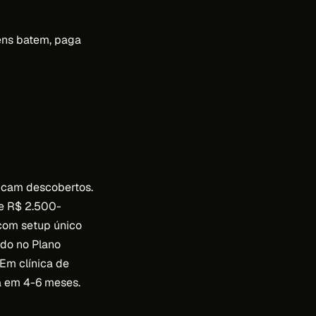
ens batem, paga
ficam descobertos.
de R$ 2.500-
com setup único
ido no Plano
 Em clínica de
a em 4-6 meses.