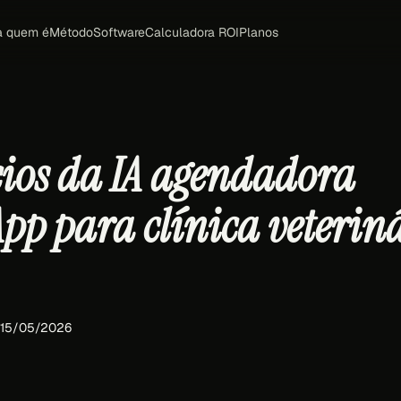
a quem é
Método
Software
Calculadora ROI
Planos
cios da IA agendadora
pp para clínica veterin
 15/05/2026