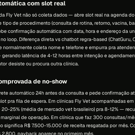
tomática com slot real
a Fly Vet não só coleta dados — abre slot real na agenda do
 e tipo de procedimento (consulta de rotina, retorno, vacina, ba
ecebe confirmação automática com data, hora e endereço da u
o loop. Diferença direta vs chatbot regra-based (ChatGuru,
ue normalmente coleta nome e telefone e empurra pra atende
gerando latência de 4-12 horas entre intenção e agendament
tor desiste ou procura outra clínica.
comprovada de no-show
rete automático 24h antes da consulta e pede confirmação at
 slot pra fila de espera. Em clínicas Fly Vet acompanhadas em
 20-25% (média de mercado vet brasileiro) pra 8-12% — recu
 marginal de operação. Em clínica que faz 300 consultas/mê
o significa R$ 7.500-15.000 de receita resgatada por mês. 
$ 2.800, payback aparece no primeiro mês.