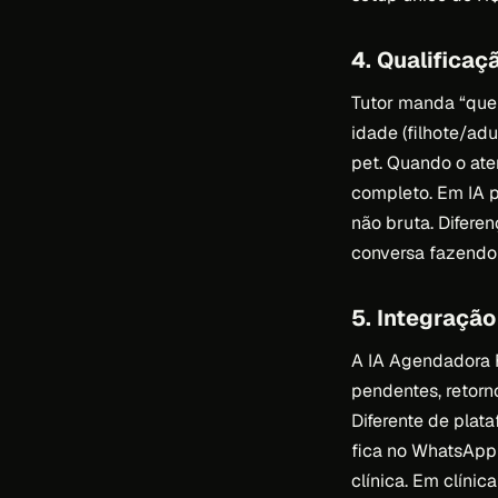
4. Qualificaç
Tutor manda “quer
idade (filhote/adu
pet. Quando o ate
completo. Em IA p
não bruta. Difere
conversa fazendo 
5. Integração
A IA Agendadora Fl
pendentes, retorno
Diferente de plat
fica no WhatsApp
clínica. Em clíni