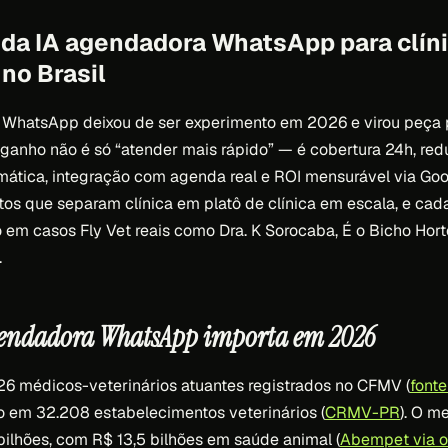
 da IA agendadora WhatsApp para clín
 no Brasil
 WhatsApp deixou de ser experimento em 2026 e virou peça p
 ganho não é só “atender mais rápido” — é cobertura 24h, re
mática, integração com agenda real e ROI mensurável via Goo
tos que separam clínica em platô de clínica em escala, e ca
em casos Fly Vet reais como Dra. K Sorocaba, É o Bicho Hort
.
agendadora WhatsApp importa em 2026
926 médicos-veterinários atuantes registrados no CFMV (
font
o em 32.208 estabelecimentos veterinários (
CRMV-PR
). O m
ilhões, com R$ 13,5 bilhões em saúde animal (
Abempet via o