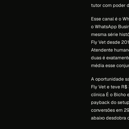
tutor com poder d
Esse canal é o Wh
o WhatsApp Busin
mesma série histó
Fly Vet desde 201
Atendente humano 
duas é exatamente
média esse conjun
A oportunidade sa
Fly Vet e teve R$ 
clínica É o Bicho
payback do setup
conversões em 29 
abaixo desdobra o