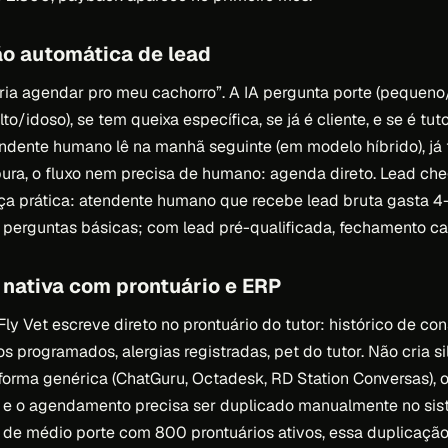
ão automática de lead
ia agendar pro meu cachorro”. A IA pergunta porte (pequen
lto/idoso), se tem queixa específica, se já é cliente, e se é tu
ndente humano lê na manhã seguinte (em modelo híbrido), já
ura, o fluxo nem precisa de humano: agenda direto. Lead che
nça prática: atendente humano que recebe lead bruta gasta 4
perguntas básicas; com lead pré-qualificada, fechamento cai
 nativa com prontuário e ERP
y Vet escreve direto no prontuário do tutor: histórico de con
s programados, alergias registradas, pet do tutor. Não cria si
aforma genérica (ChatGuru, Octadesk, RD Station Conversas), 
 e o agendamento precisa ser duplicado manualmente no si
ca de médio porte com 800 prontuários ativos, essa duplicaçã