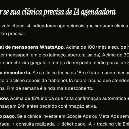
 se sua clínica precisa de IA agendadora
 vale checar 4 indicadores operacionais que separam clínica
não precisa:
al de mensagens WhatsApp.
Acima de 100/mês a equipe 
er mensagem em pico (almoço, abertura, saída). Acima de 3
atendente vira gargalo e tempo de resposta médio passa de 
ia descoberta.
Se a clínica fecha às 18h e tutor manda mens
 do brasileiro depois do trabalho), IA cobre lacuna que atende
ha. Fim de semana é ainda mais descoberto.
how.
Acima de 15% indica que falta confirmação automática +
ensagem 24h antes pedindo confirmação ativa.
o pago.
Se a clínica investe em Google Ads ou Meta Ads sem
ada → consulta realizada → ticket pago, IA + tracking via E