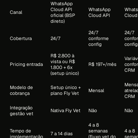
WhatsApp
Cloud API
WhatsApp
What
Canal
oficial (BSP
Cloud API
Cloud
direto)
24/7
24/7
Cobertura
24/7
conforme
confo
config
config
R$ 2.800 à
Variáv
vista ou R$
Pricing entrada
R$ 197+/mês
confo
1.800 + 6x
CRM
(setup único)
Mensa
Modelo de
Setup único +
Mensal
atrela
cobrança
plano Fly Vet
CRM
Integração
Nativa Fly Vet
Não
Não
gestão vet
4 a 8
Tempo de
semanas
4 a 8
7 a 14 dias
implementação
(fluxo vet do
sema