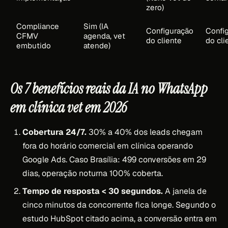
zero)
Compliance
Sim (IA
Configuração
Confi
CFMV
agenda, vet
do cliente
do cli
embutido
atende)
Os 7 benefícios reais da IA no WhatsApp
em clínica vet em 2026
Cobertura 24/7.
30% a 40% dos leads chegam
fora do horário comercial em clínica operando
Google Ads. Caso Brasília: 499 conversões em 29
dias, operação noturna 100% coberta.
Tempo de resposta < 30 segundos.
A janela de
cinco minutos da concorrente fica longe. Segundo o
estudo HubSpot citado acima, a conversão entra em