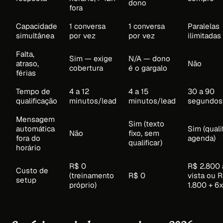
dono
fora
Capacidade
1 conversa
1 conversa
Paralelas
simultânea
por vez
por vez
ilimitadas
Falta,
Sim — exige
N/A — dono
atraso,
Não
cobertura
é o gargalo
férias
Tempo de
4 a 12
4 a 15
30 a 90
qualificação
minutos/lead
minutos/lead
segundos
Mensagem
Sim (texto
automática
Sim (quali
Não
fixo, sem
fora do
agenda)
qualificar)
horário
R$ 0
R$ 2.800 
Custo de
(treinamento
R$ 0
vista ou 
setup
próprio)
1.800 + 6