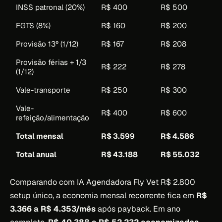
INSS patronal (20%)
R$ 400
R$ 500
FGTS (8%)
R$ 160
R$ 200
Provisão 13º (1/12)
R$ 167
R$ 208
Provisão férias + 1/3
R$ 222
R$ 278
(1/12)
Vale-transporte
R$ 250
R$ 300
Vale-
R$ 400
R$ 600
refeição/alimentação
Total mensal
R$ 3.599
R$ 4.586
Total anual
R$ 43.188
R$ 55.032
Comparando com IA Agendadora Fly Vet R$ 2.800
setup único, a economia mensal recorrente fica em
R$
3.366 a R$ 4.353/mês
após payback. Em ano