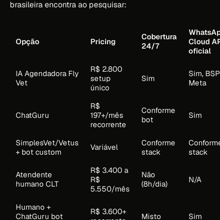
brasileira encontra ao pesquisar:
WhatsA
Cobertura
Opção
Pricing
Cloud AP
24/7
oficial
R$ 2.800
IA Agendadora Fly
Sim, BSP
setup
Sim
Vet
Meta
único
R$
Conforme
ChatGuru
197+/mês
Sim
bot
recorrente
SimplesVet/Vetus
Conforme
Conform
Variável
+ bot custom
stack
stack
R$ 3.400 a
Atendente
Não
R$
N/A
humano CLT
(8h/dia)
5.550/mês
Humano +
R$ 3.600+
ChatGuru bot
Misto
Sim