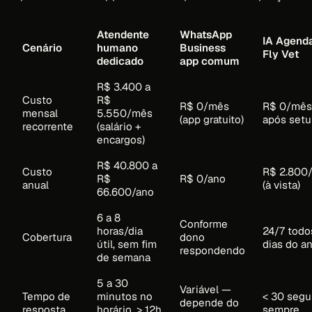
Atendente
WhatsApp
IA Agend
Cenário
humano
Business
Fly Vet
dedicado
app comum
R$ 3.400 a
Custo
R$
R$ 0/mês
R$ 0/mês
mensal
5.550/mês
(app gratuito)
após set
recorrente
(salário +
encargos)
R$ 40.800 a
Custo
R$ 2.800
R$
R$ 0/ano
anual
(à vista)
66.600/ano
6 a 8
Conforme
horas/dia
24/7 todo
Cobertura
dono
útil, sem fim
dias do a
respondendo
de semana
5 a 30
Variável —
Tempo de
minutos no
< 30 seg
depende do
resposta
horário, > 12h
sempre